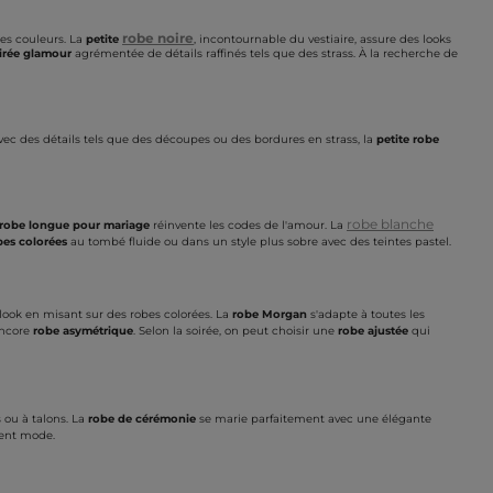
robe noire
es couleurs. La
petite
, incontournable du vestiaire, assure des looks
irée glamour
agrémentée de détails raffinés tels que des strass. À la recherche de
Avec des détails tels que des découpes ou des bordures en strass, la
petite robe
robe blanche
robe longue pour mariage
réinvente les codes de l'amour. La
bes colorées
au tombé fluide ou dans un style plus sobre avec des teintes pastel.
look en misant sur des robes colorées. La
robe Morgan
s'adapte à toutes les
ncore
robe asymétrique
. Selon la soirée, on peut choisir une
robe ajustée
qui
s ou à talons. La
robe de cérémonie
se marie parfaitement avec une élégante
ent mode.