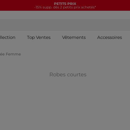
PETITS PRIX
-15% supp. dès 2 petits prix achetés*
llection
Top Ventes
Vêtements
Accessoires
irée Femme
IES : Robes pull
Affiner par CAT
Robes courtes