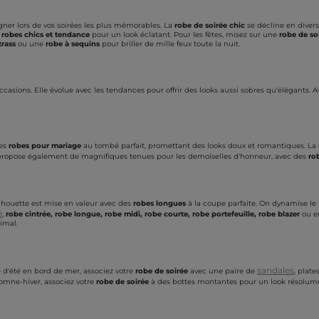
er lors de vos soirées les plus mémorables. La
robe de soirée chic
se décline en divers
s
robes chics et tendance
pour un look éclatant. Pour les fêtes, misez sur une
robe de so
trass
ou une
robe à sequins
pour briller de mille feux toute la nuit.
ccasions. Elle évolue avec les tendances pour offrir des looks aussi sobres qu'élégants. 
des
robes pour mariage
au tombé parfait, promettant des looks doux et romantiques. La
 propose également de magnifiques tenues pour les demoiselles d'honneur, avec des
ro
ilhouette est mise en valeur avec des
robes longues
à la coupe parfaite. On dynamise le 
e
,
robe cintrée, robe longue, robe midi, robe courte, robe portefeuille, robe blazer
ou e
imal.
sandales
 d'été en bord de mer, associez votre
robe de soirée
avec une paire de
, plate
tomne-hiver, associez votre
robe de soirée
à des bottes montantes pour un look résolum