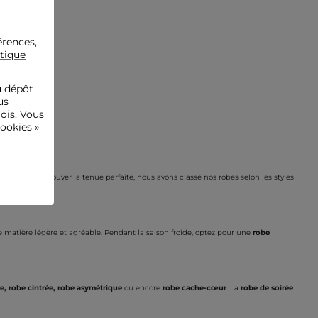
érences,
itique
u dépôt
us
ois. Vous
ookies »
ous aider à trouver la tenue parfaite, nous avons classé nos robes selon les styles
matière légère et agréable. Pendant la saison froide, optez pour une
robe
te, robe cintrée, robe asymétrique
ou encore
robe cache-cœur
. La
robe de soirée