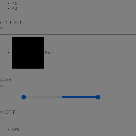
Affiner par TAILLE : 40
40
Affiner par TAILLE : 42
42
COULEUR
Affiner par COULEUR : Noir
Noir
PRIX
MOTIF
Affiner par MOTIF : Uni
Uni