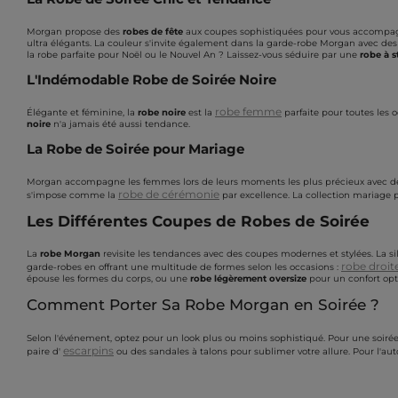
Morgan propose des
robes de fête
aux coupes sophistiquées pour vous accompagn
ultra élégants. La couleur s'invite également dans la garde-robe Morgan avec de
la robe parfaite pour Noël ou le Nouvel An ? Laissez-vous séduire par une
robe à s
L'Indémodable Robe de Soirée Noire
robe femme
Élégante et féminine, la
robe noire
est la
parfaite pour toutes les o
noire
n'a jamais été aussi tendance.
La Robe de Soirée pour Mariage
Morgan accompagne les femmes lors de leurs moments les plus précieux avec 
robe de cérémonie
s'impose comme la
par excellence. La collection mariage
Les Différentes Coupes de Robes de Soirée
La
robe Morgan
revisite les tendances avec des coupes modernes et stylées. La s
robe droit
garde-robes en offrant une multitude de formes selon les occasions :
épouse les formes du corps, ou une
robe légèrement oversize
pour un confort opt
Comment Porter Sa Robe Morgan en Soirée ?
Selon l'événement, optez pour un look plus ou moins sophistiqué. Pour une soirée
escarpins
paire d'
ou des sandales à talons pour sublimer votre allure. Pour l'au