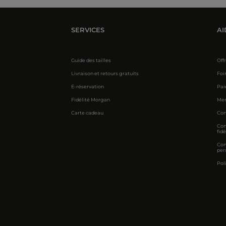
SERVICES
AI
Guide des tailles
Off
Livraison et retours gratuits
Foi
E-réservation
Pai
Fidélité Morgan
Men
Carte cadeau
Con
Con
fidé
Con
per
Pol