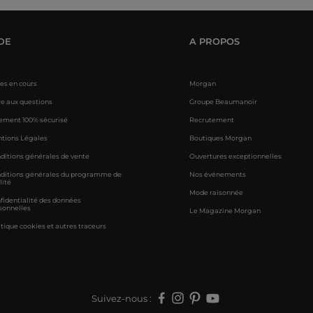
DE
A PROPOS
res en cours
Morgan
re aux questions
Groupe Beaumanoir
ement 100% sécurisé
Recrutement
tions Légales
Boutiques Morgan
ditions générales de vente
Ouvertures exceptionnelles
ditions générales du programme de
Nos événements
lité
Mode raisonnée
fidentialité des données
sonnelles
Le Magazine Morgan
itique cookies et autres traceurs
Suivez-nous :