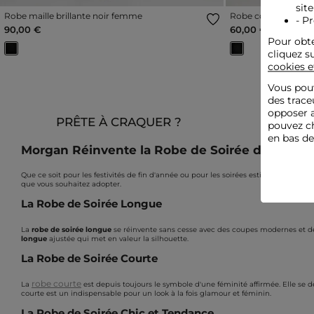
site
Robe maille brillante noir femme
Robe courte ajusté
- P
90,00 €
60,00 €
Pour obte
cliquez s
cookies e
Vous pouv
des trace
opposer a
PRÊTE À CRAQUER ?
pouvez ch
en bas d
Morgan Réinvente la Robe de Soirée dans son V
Que ce soit pour les festivités de fin d'année ou pour les soirées estivales, Morgan
que vous souhaitez adopter.
La Robe de Soirée Longue
La
robe de soirée longue
se réinvente sans cesse avec des coupes modernes et des
longue
ajustée qui met en valeur la silhouette.
La Robe de Soirée Courte
robe courte
La
est depuis toujours le symbole d'une féminité affirmée. Elle se 
courte est un indispensable pour un look à la fois glamour et féminin.
La Robe de Soirée Chic et Tendance