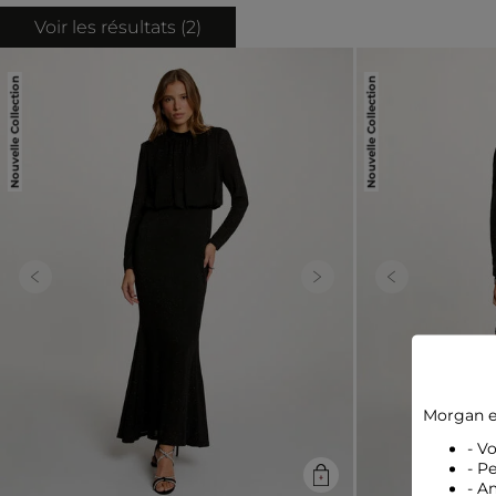
Voir les résultats (
2
)
Nouvelle Collection
Nouvelle Collection
Previous
Next
Previous
Morgan e
- V
- P
- A