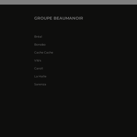
GROUPE BEAUMANOIR
Bréal
Bonobo
Cache Cache
Vib's
Caroll
La Halle
Sarenza