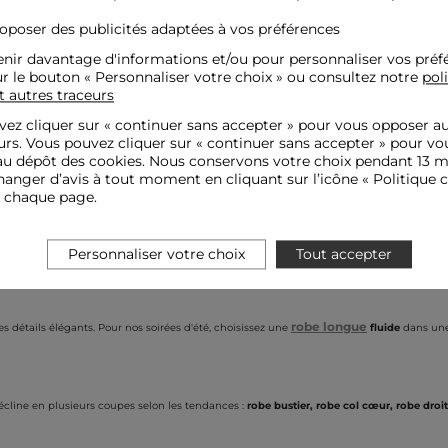
e drapée noir femme
roposer des publicités adaptées à vos préférences
nir davantage d'informations et/ou pour personnaliser vos préf
ur le bouton « Personnaliser votre choix » ou consultez notre
pol
t autres traceurs
Vous avez vu
2
articles sur
2
ez cliquer sur «
continuer sans accepter
» pour vous opposer a
urs. Vous pouvez cliquer sur « continuer sans accepter » pour vo
u dépôt des cookies. Nous conservons votre choix pendant 13 m
anger d’avis à tout moment en cliquant sur l’icône « Politique c
e chaque page.
estiaire !
 vous guide vers la
robe de soirée
idéale grâce à sa collection féminine et glamour. Pour v
Personnaliser votre choix
Tout accepter
robe longue
 détails élégants. Pour nos soirées d'été, choisissez une
fluide
dans une 
décline en plusieurs coupes selon les tendances :
robe bustier, robe col cœur, robe droi