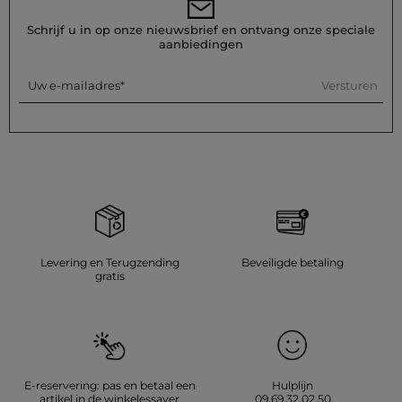
temperatuur (maximaal 110°) zonder stoom te gebruiken, wat
sterk wordt afgeraden. Vermijd de droger, wat ook sterk wordt
Schrijf u in op onze nieuwsbrief en ontvang onze speciale
afgeraden, en geef de voorkeur aan natuurlijk drogen in de
aanbiedingen
buitenlucht.
Referentie: 32536311061621209 262-CELA.F
Versturen
Uw e-mailadres
Categorie :
Korte cardigans vrouw
Kleur :
Korte cardigans vrouw bruin
Levering en Terugzending
Beveiligde betaling
gratis
E-reservering: pas en betaal een
Hulplijn
artikel in de winkelessayer
09.69.32.02.50