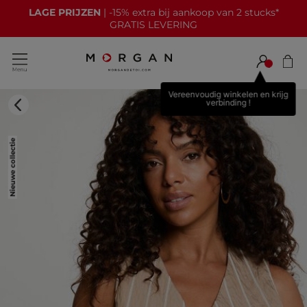
LAGE PRIJZEN
| -15% extra bij aankoop van 2 stucks*
GRATIS LEVERING
Vereenvoudig winkelen en krijg
verbinding !
Nieuwe collectie