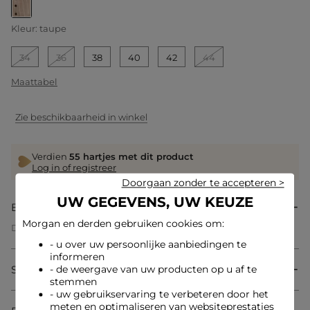
geselecteerd
Kleur:
taupe
34
36
38
40
42
44
Maattabel
Zie beschikbaarheid in winkel
Verdien
55 hartjes met dit product
Log in of registreer
Doorgaan zonder te accepteren >
UW GEGEVENS, UW KEUZE
Beschrijving
Morgan en derden gebruiken cookies om:
Dit gestreepte vest belichaamt een chique en casual
uitstraling met zijn rechte pasvorm die alle lichaamstypes
- u over uw persoonlijke aanbiedingen te
flatteert. De plooien zorgen voor een getextureerd detail, wat
informeren
de elegantie van dit moderne kledingstuk versterkt. De
Samenstelling & onderhoud
- de weergave van uw producten op u af te
knopen voegen een gestructureerde en verfijnde afwerking
stemmen
toe, perfect om uw stijl dagelijks te verbeteren.
- uw gebruikservaring te verbeteren door het
meten en optimaliseren van websiteprestaties