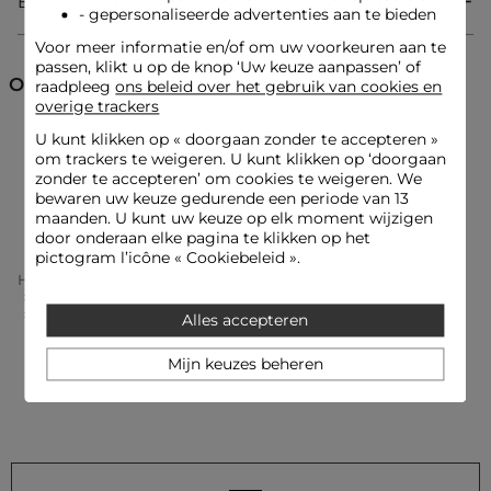
Bezorging & Retourzending
- gepersonaliseerde advertenties aan te bieden
Vest
Mouwloos
Voor meer informatie en/of om uw voorkeuren aan te
V-hals
passen, klikt u op de knop ‘Uw keuze aanpassen’ of
Rechte pasvorm
Ontdek ook
raadpleeg
ons beleid over het gebruik van cookies en
Knopen
overige trackers
Strepen
Plooien
U kunt klikken op «
doorgaan zonder te accepteren
»
Korte cardigans
Vesten
om trackers te weigeren. U kunt klikken op ‘doorgaan
zonder te accepteren’ om cookies te weigeren. We
bewaren uw keuze gedurende een periode van 13
Overhemden en Blouses
Look ideeën
maanden. U kunt uw keuze op elk moment wijzigen
Het gestreepte vest wordt gedragen met de bijpassende short
door onderaan elke pagina te klikken op het
en platte sandalen voor een chique casual uitstraling.
pictogram l’icône « Cookiebeleid ».
Home
Kleding Vrouw
Vesten Femme
Korte Cardigans Femme
Dit geplooide vest combineert perfect met een vloeiende
Gestreepte Mouwloze Gilet Taupe Vrouw
Alles accepteren
broek met hoge taille en een lichte jas voor een moderne en
gedurfde contrast.
Mijn keuzes beheren
Onderhoudsadvies
Was uw vest op 30°C in een fijnwasprogramma om de vezels
te behouden. Strijken is mogelijk: doe dit op lage