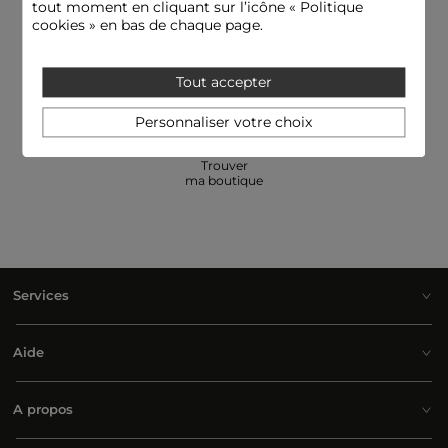
tout moment en cliquant sur l’icône « Politique
cookies » en bas de chaque page.
E-réserver: essayer
Besoin d'aide
et payer en boutique
09 69 32 00 31
Tout accepter
Personnaliser votre choix
Trouver
ma boutique
Services
Aide
A propos