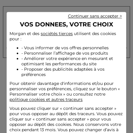
Continuer sans accepter >
VOS DONNEES, VOTRE CHOIX
Inscrivez-vous à notre newsletter et recevez nos offres
privilèges
Morgan et des
sociétés tierces
utilisent des cookies
pour :
OK
Votre e-mail
- Vous informer de vos offres personnelles
- Personnaliser l’affichage de vos produits
- Améliorer votre expérience en mesurant et
optimisant les performances du site
- Proposer des publicités adaptées à vos
préférences
Pour obtenir davantage d'informations et/ou pour
personnaliser vos préférences, cliquez sur le bouton «
Personnaliser votre choix » ou consultez notre
politique cookies et autres traceurs
Livraison offerte
Paiement
dès 79€
sécurisé
Vous pouvez cliquer sur «
continuer sans accepter
»
pour vous opposer au dépôt des traceurs. Vous pouvez
cliquer sur « continuer sans accepter » pour vous
opposer au dépôt des cookies. Nous conservons votre
choix pendant 13 mois. Vous pouvez changer d’avis à