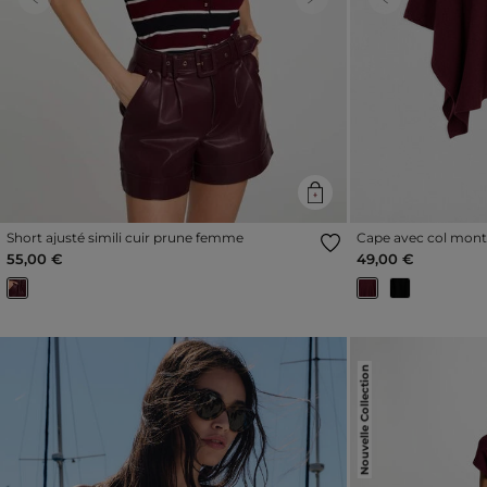
Previous
Next
Previous
Short ajusté simili cuir prune femme
Cape avec col mon
55,00 €
49,00 €
Nouvelle Collection