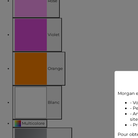
Rose
Affiner par COULEUR : Rose
Violet
selected Actuellement filtré par COULEUR: Violet
Orange
Affiner par COULEUR : Orange
Morgan e
Blanc
- V
- P
- A
site
Affiner par COULEUR : Blanc
Multicolore
- P
Affiner par COULEUR : Multicolore
Pour obte