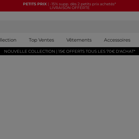
PETITS PRIX
| -15% supp. dès 2 petits prix achetés*
LIVRAISON OFFERTE
llection
Top Ventes
Vêtements
Accessoires
NOUVELLE COLLECTION | 15€ OFFERTS TOUS LES 70€ D'ACHAT*