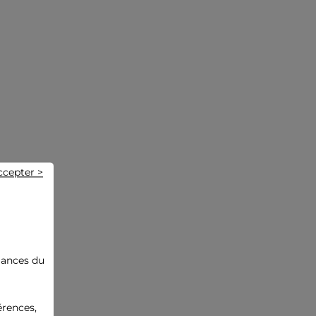
ccepter >
mances du
érences,