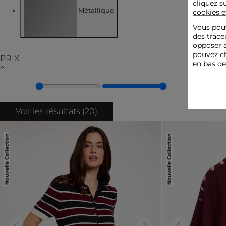
cliquez s
Métallique
cookies e
Vous pouv
des trace
Affiner par COULEUR : Métallique
opposer a
pouvez ch
PRIX
en bas d
Voir les résultats (
20
)
Nouvelle Collection
Nouvelle Collection