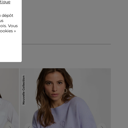
itique
u dépôt
us
ois. Vous
ookies »
Nouvelle Collection