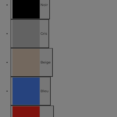
Noir
Affiner par COULEUR : Noir
Gris
Affiner par COULEUR : Gris
Beige
Affiner par COULEUR : Beige
Bleu
Affiner par COULEUR : Bleu