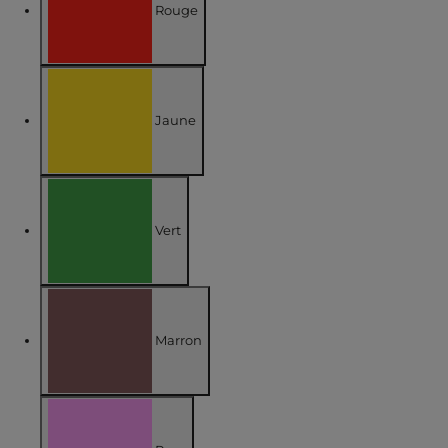
Rouge
Affiner par COULEUR : Rouge
Jaune
Affiner par COULEUR : Jaune
Vert
Affiner par COULEUR : Vert
Marron
Affiner par COULEUR : Marron