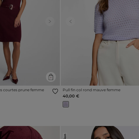
Next
Previous
es courtes prune femme
Pull fin col rond mauve femme
40,00 €