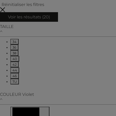
Réinitialiser les filtres
Voir les résultats (
20
)
TAILLE
34
Affiner par TAILLE : 34
36
Affiner par TAILLE : 36
38
Affiner par TAILLE : 38
40
Affiner par TAILLE : 40
42
Affiner par TAILLE : 42
44
Affiner par TAILLE : 44
46
Affiner par TAILLE : 46
TU
Affiner par TAILLE : TU
COULEUR
Violet