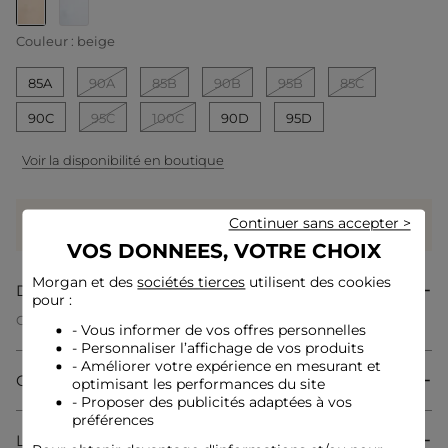
selected
Couleur :
beige
85A
90A
85B
90B
95B
85C
90C
95C
100C
90D
95D
Voir la disponibilité en boutique
Gagnez
29 coeurs grâce à ce produit
Continuer sans accepter >
Connectez-vous ou inscrivez-vous
VOS DONNEES, VOTRE CHOIX
Morgan et des
sociétés tierces
utilisent des cookies
Description
pour :
Ce soutien-gorge en dentelle incarne une féminité délicate et
- Vous informer de vos offres personnelles
sophistiquée. Les détails travaillés subliment la silhouette
- Personnaliser l’affichage de vos produits
avec élégance, offrant un équilibre parfait entre sensualité et
- Améliorer votre expérience en mesurant et
modernité. La finesse de la dentelle ajoute une finition
Composition & Entretien
optimisant les performances du site
raffinée à cette pièce incontournable du dressing féminin.
- Proposer des publicités adaptées à vos
préférences
Livraison & Retour
Conseil entretien