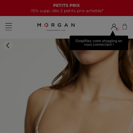
PETITS PRIX
-15% supp. dès 2 petits prix achetés*
Simplifiez votre shopping en
vous connectant !