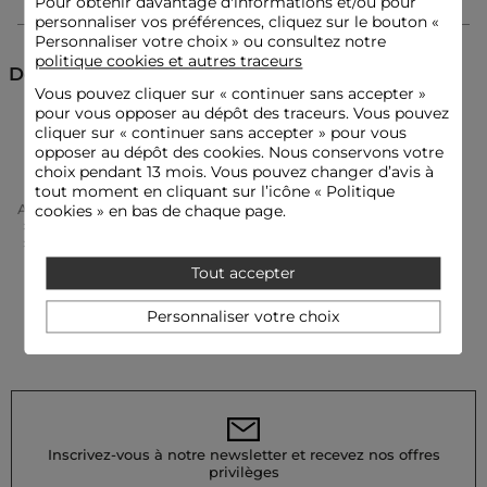
Pour obtenir davantage d'informations et/ou pour
personnaliser vos préférences, cliquez sur le bouton «
Personnaliser votre choix » ou consultez notre
Lavez ce soutien-gorge à la main uniquement, en utilisant de
politique cookies et autres traceurs
l'eau tiède et un savon doux. Le lavage en machine est
Découvrez aussi
fortement déconseillé pour préserver sa qualité. Évitez
Vous pouvez cliquer sur «
continuer sans accepter
»
également le sèche-linge, préférez un séchage naturel à plat.
pour vous opposer au dépôt des traceurs. Vous pouvez
Culotte et bas
Lingerie
cliquer sur « continuer sans accepter » pour vous
Référence : 32536311060781007 V2D_261-L107902L
opposer au dépôt des cookies. Nous conservons votre
Catégorie :
Culotte et bas femme
choix pendant 13 mois. Vous pouvez changer d’avis à
tout moment en cliquant sur l’icône « Politique
Couleur :
Culotte et bas femme beige
Accueil
Vêtements Femme
Lingerie Femme
cookies » en bas de chaque page.
Culotte Et Bas Femme
Soutien-Gorge Dentelle Coques Beige Femme
Tout accepter
Personnaliser votre choix
Inscrivez-vous à notre newsletter et recevez nos offres
privilèges