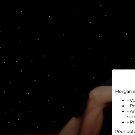
Morgan e
- V
- P
- A
site
- P
Pour obte