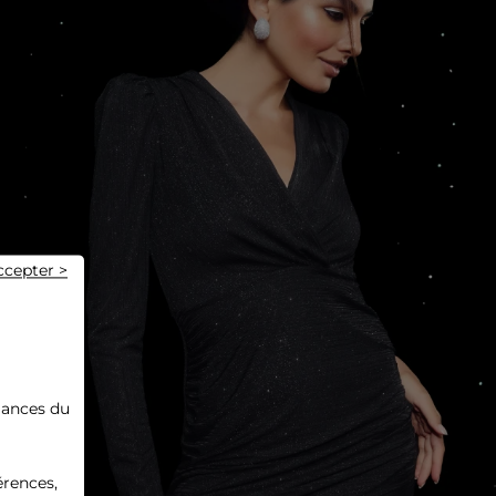
ccepter >
mances du
érences,