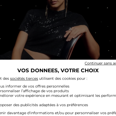
Continuer sans a
VOS DONNEES, VOTRE CHOIX
t des
sociétés tierces
utilisent des cookies pour :
ous informer de vos offres personnelles
ersonnaliser l’affichage de vos produits
méliorer votre expérience en mesurant et optimisant les perfor
roposer des publicités adaptées à vos préférences
nir davantage d'informations et/ou pour personnaliser vos préf