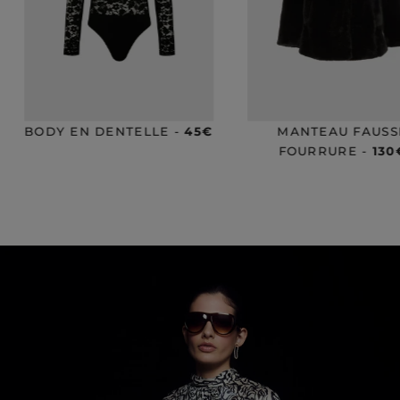
MANTEAU FAUSSE
TOP À SEQUINS -
FOURRURE -
130€