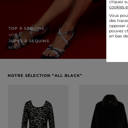
cliquez s
cookies e
Vous pouv
des trace
opposer a
TOP À SEQUINS
pouvez ch
40€
en bas d
JUPES À SEQUINS
60€
NOTRE SÉLECTION “ALL BLACK”