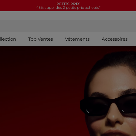
NOUVELLE COLLECTION
15€ offerts tous les 70€*
llection
Top Ventes
Vêtements
Accessoires