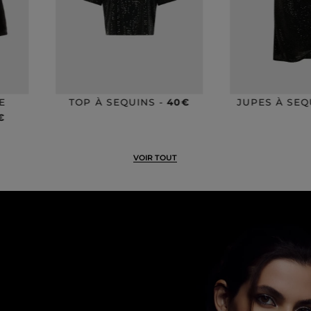
40€
JUPES À SEQUINS -
60€
PULL 2-EN
VOIR TOUT