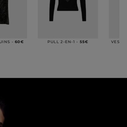
-1 -
55€
VESTE JACQUARD -
110€