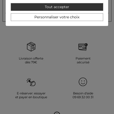
Tout accepter
OK
Votre e-mail
Personnaliser votre choix
Livraison offerte
Paiement
dès 79€
sécurisé
E-réserver: essayer
Besoin d'aide
et payer en boutique
09 69 32 00 31