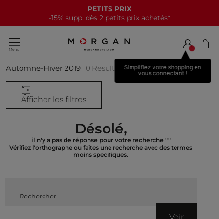
PETITS PRIX
-15% supp. dès 2 petits prix achetés*
Automne-Hiver 2019
0
Résultats
Simplifiez votre shopping en
vous connectant !
Afficher les filtres
Désolé,
il n'y a pas de réponse pour votre recherche
""
Vérifiez l'orthographe ou faites une recherche avec des termes
moins spécifiques.
global.searchcatalog
Voir