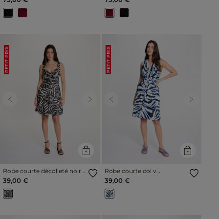
PETIT PRIX
PETIT PRIX
Previous
Next
Previous
Next
Robe courte décolleté noir
Robe courte col v
femme
multicolore femme
39,00 €
39,00 €