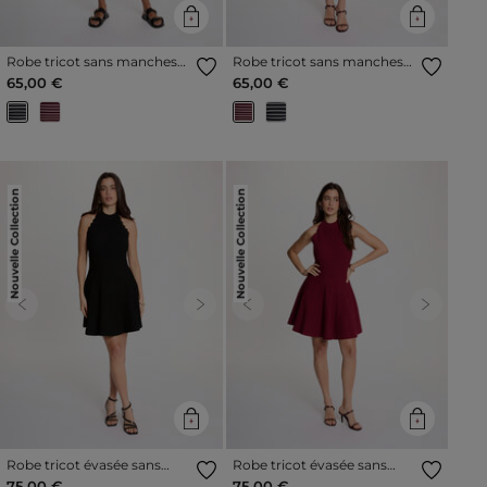
Robe tricot sans manches
Robe tricot sans manches
bleu marine femme
bordeaux femme
65,00 €
65,00 €
Nouvelle Collection
Nouvelle Collection
Previous
Next
Previous
Next
Robe tricot évasée sans
Robe tricot évasée sans
manches noir femme
manches bordeaux femme
75,00 €
75,00 €