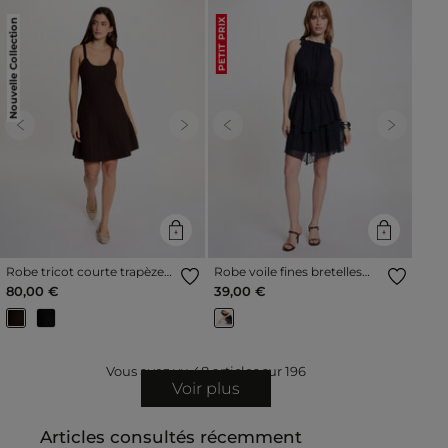
Nouvelle Collection
PETIT PRIX
Previous
Next
Previous
Next
Robe tricot courte trapèze
Robe voile fines bretelles
marron foncé femme
bleu marine femme
80,00 €
39,00 €
Vous avez vu
48
articles sur
196
Voir plus
Articles consultés récemment