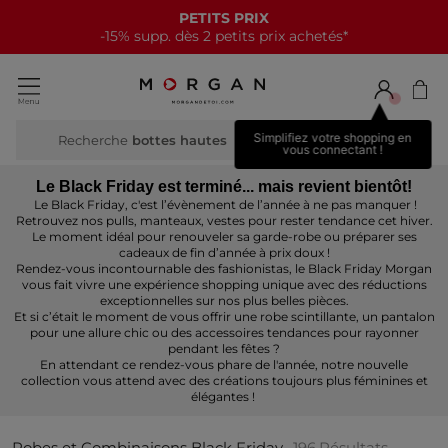
NOUVELLE COLLECTION
15€ offerts tous les 70€*
Simplifiez votre shopping en
Recherche
b
vous connectant !
Le Black Friday est terminé... mais revient bientôt!
Le Black Friday, c'est l’évènement de l’année à ne pas manquer !
Retrouvez nos pulls, manteaux, vestes pour rester tendance cet hiver.
Le moment idéal pour renouveler sa garde-robe ou préparer ses
cadeaux de fin d’année à prix doux !
Rendez-vous incontournable des fashionistas, le Black Friday Morgan
vous fait vivre une expérience shopping unique avec des réductions
exceptionnelles sur nos plus belles pièces.
Et si c’était le moment de vous offrir une robe scintillante, un pantalon
pour une allure chic ou des accessoires tendances pour rayonner
pendant les fêtes ?
En attendant ce rendez-vous phare de l'année, notre nouvelle
collection vous attend avec des créations toujours plus féminines et
élégantes !
Robes et Combinaisons Black Friday
196
Résultats