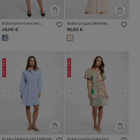
Robe sans manches
Robe longue dentelle
ceinturée multicolore
creme femme
49,00 €
95,00 €
femme
PETIT PRIX
PETIT PRIX
Previous
Next
Previous
Next
Robe chemise plis taille bleu
Robe courte manches