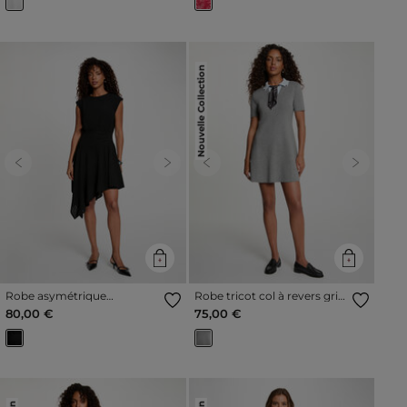
Nouvelle Collection
Previous
Next
Previous
Next
Robe asymétrique
Robe tricot col à revers gris
manches courtes noir
clair femme
80,00 €
75,00 €
femme