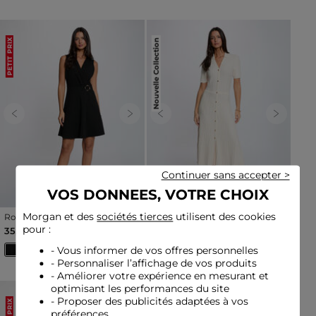
Nouvelle Collection
PETIT PRIX
Previous
Next
Previous
Next
Continuer sans accepter >
VOS DONNEES, VOTRE CHOIX
Morgan et des
sociétés tierces
utilisent des cookies
Robe courte cache coeur
Robe tricot col à revers
noir femme
ivoire femme
pour :
35,00 €
80,00 €
- Vous informer de vos offres personnelles
- Personnaliser l’affichage de vos produits
- Améliorer votre expérience en mesurant et
optimisant les performances du site
- Proposer des publicités adaptées à vos
préférences