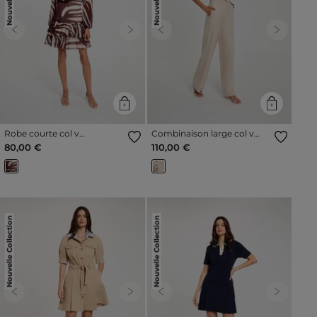
Previous
Next
Previous
Next
Robe courte col v
Combinaison large col v
multicolore femme
beige femme
80,00 €
110,00 €
Nouvelle Collection
Nouvelle Collection
Previous
Next
Previous
Next