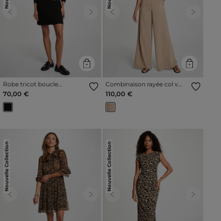
Previous
Next
Previous
Next
Robe tricot boucle
Combinaison rayée col v
manches longues noir
taupe femme
70,00 €
110,00 €
femme
Nouvelle Collection
Nouvelle Collection
Previous
Next
Previous
Next