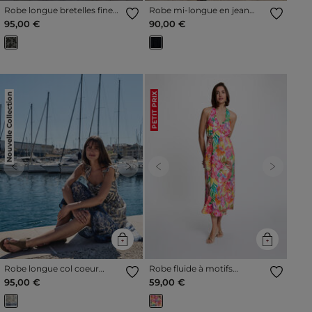
Robe longue bretelles fines
Robe mi-longue en jean
multicolore femme
bleu femme
95,00 €
90,00 €
Nouvelle Collection
PETIT PRIX
Previous
Next
Previous
Next
Robe longue col coeur
Robe fluide à motifs
multicolore femme
multicolore femme
95,00 €
59,00 €