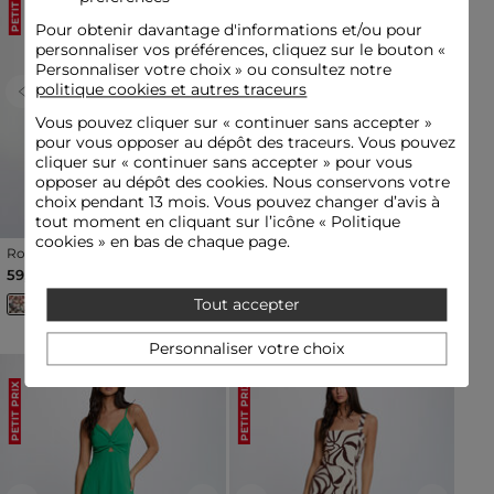
PETIT PRIX
PETIT PRIX
Pour obtenir davantage d'informations et/ou pour
personnaliser vos préférences, cliquez sur le bouton «
Personnaliser votre choix » ou consultez notre
politique cookies et autres traceurs
Previous
Next
Previous
Next
Vous pouvez cliquer sur «
continuer sans accepter
»
pour vous opposer au dépôt des traceurs. Vous pouvez
cliquer sur « continuer sans accepter » pour vous
opposer au dépôt des cookies. Nous conservons votre
choix pendant 13 mois. Vous pouvez changer d’avis à
tout moment en cliquant sur l’icône « Politique
cookies » en bas de chaque page.
Robe longue cache coeur
Robe courte cache coeur
multicolore femme
creme femme
59,00 €
35,00 €
Tout accepter
Personnaliser votre choix
PETIT PRIX
PETIT PRIX