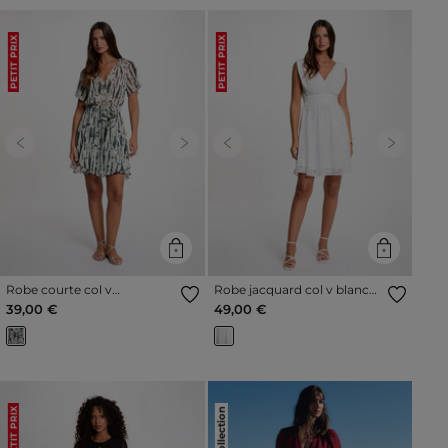
PETIT PRIX
PETIT PRIX
Previous
Next
Previous
Next
Robe courte col v
Robe jacquard col v blanc
multicolore femme
femme
39,00 €
49,00 €
PETIT PRIX