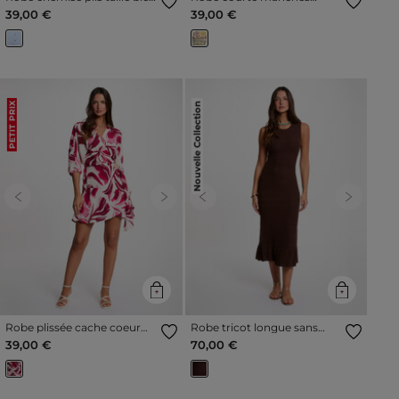
ciel femme
bouffantes multicolore
39,00 €
39,00 €
femme
Nouvelle Collection
PETIT PRIX
Previous
Next
Previous
Next
Robe plissée cache coeur
Robe tricot longue sans
multicolore femme
manches marron foncé
39,00 €
70,00 €
femme