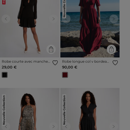
Nouvelle Collection
Previous
Next
Previous
Next
Robe courte avec manches
Robe longue col v bordeaux
transparentes noir femme
femme
29,00 €
90,00 €
Nouvelle Collection
Nouvelle Collection
Previous
Next
Previous
Next