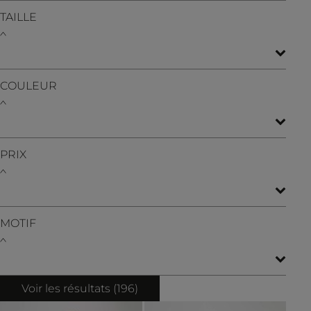
TAILLE
COULEUR
PRIX
MOTIF
Voir les résultats (
196
)