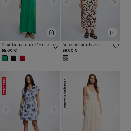
Previous
Next
Previous
Next
Robe longue droite fendue
Robe longue plissée
vert prairie femme
multicolore femme
59,00 €
59,00 €
Nouvelle Collection
PETIT PRIX
Previous
Next
Previous
Next