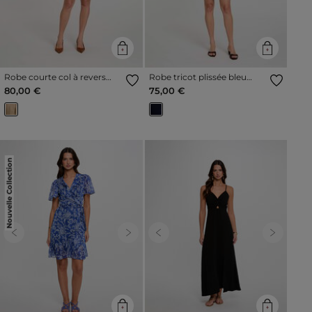
Robe courte col à revers
Robe tricot plissée bleu
beige femme
marine femme
80,00 €
75,00 €
Nouvelle Collection
Previous
Next
Previous
Next