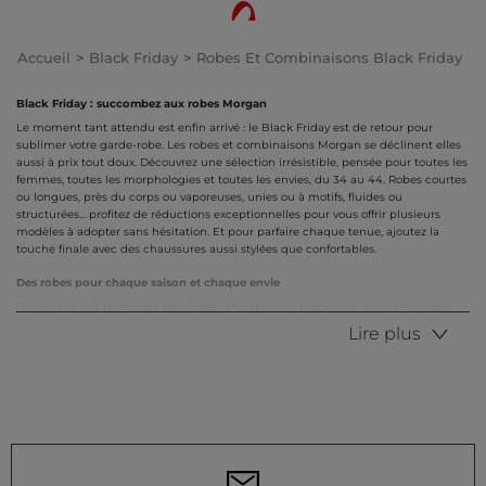
Accueil
Black Friday
Robes Et Combinaisons Black Friday
Black Friday : succombez aux robes Morgan
Le moment tant attendu est enfin arrivé : le Black Friday est de retour pour
sublimer votre garde-robe. Les robes et combinaisons Morgan se déclinent elles
aussi à prix tout doux. Découvrez une sélection irrésistible, pensée pour toutes les
femmes, toutes les morphologies et toutes les envies, du 34 au 44. Robes courtes
ou longues, près du corps ou vaporeuses, unies ou à motifs, fluides ou
structurées… profitez de réductions exceptionnelles pour vous offrir plusieurs
modèles à adopter sans hésitation. Et pour parfaire chaque tenue, ajoutez la
touche finale avec des chaussures aussi stylées que confortables.
Des robes pour chaque saison et chaque envie
Quelle que soit la période de l’année, Morgan vous propose la robe idéale : des
modèles légers et aériens pour l’été, des robes-pull douillettes pour l’hiver, sans
Lire plus
oublier les robes en jean ou en maille côtelée parfaites pour la mi-saison. Craquez
pour une robe chemise décontractée, une robe fluide à imprimé, une robe
trapèze boutonnée ou encore une adorable robe babydoll. Des coupes et des
styles variés, pensés pour accompagner toutes vos journées et vos soirées.
Vos robes préférées à prix Black Friday
Le Black Friday est l’occasion rêvée de craquer pour vos robes Morgan favorites à
prix mini. L’indispensable petite robe noire reste un incontournable du dressing
féminin, tandis que la robe portefeuille met en valeur toutes les silhouettes avec