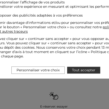
ersonnaliser l’affichage de vos produits
méliorer votre expérience en mesurant et optimisant les perfor
roposer des publicités adaptées à vos préférences
nir davantage d'informations et/ou pour personnaliser vos préf
ur le bouton « Personnaliser votre choix » ou consultez notre
pol
t autres traceurs
ez cliquer sur «
continuer sans accepter
» pour vous opposer a
urs. Vous pouvez cliquer sur « continuer sans accepter » pour vo
Inscrivez-vous à notre newsletter et recevez nos offres privilèges
u dépôt des cookies. Nous conservons votre choix pendant 13 m
anger d’avis à tout moment en cliquant sur l’icône « Politique c
e chaque page.
OK
Votre e-mail
Personnaliser votre choix
Tout accepter
E-réserver: essayer