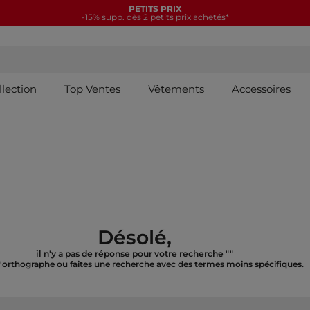
PETITS PRIX
-15% supp. dès 2 petits prix achetés*
llection
Top Ventes
Vêtements
Accessoires
Désolé,
il n'y a pas de réponse pour votre recherche
""
 l'orthographe ou faites une recherche avec des termes moins spécifiques.
global.searchcatalog