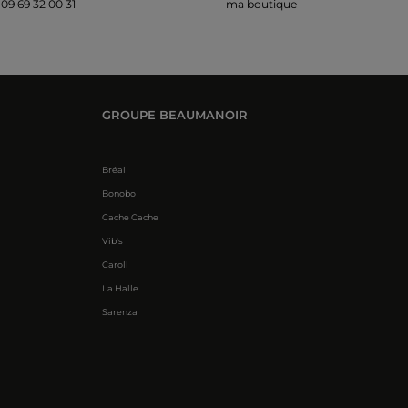
09 69 32 00 31
ma boutique
GROUPE BEAUMANOIR
Bréal
Bonobo
Cache Cache
Vib's
Caroll
La Halle
Sarenza