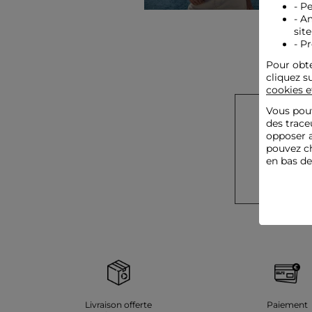
- P
- A
site
- P
Pour obte
cliquez s
cookies e
Vous pouv
des trace
opposer a
pouvez ch
en bas d
Livraison offerte
Paiement