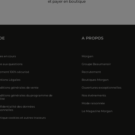
et payer en boutique
DE
A PROPOS
res en cours
Morgan
re aux questions
Groupe Beaumanoir
ement 100% sécurisé
Recrutement
tions Légales
Boutiques Morgan
ditions générales de vente
Ouvertures exceptionnelles
ditions générales du programme de
Nos événements
lité
Mode raisonnée
fidentialité des données
sonnelles
Le Magazine Morgan
itique cookies et autres traceurs