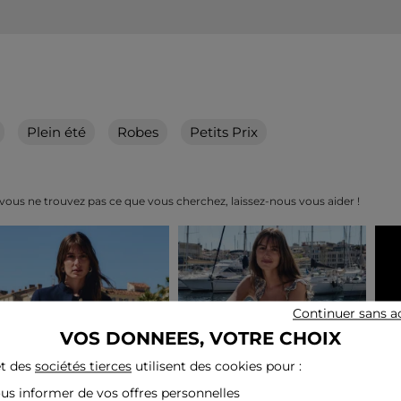
Plein été
Robes
Petits Prix
 vous ne trouvez pas ce que vous cherchez, laissez-nous vous aider !
Continuer sans a
VOS DONNEES, VOTRE CHOIX
t des
sociétés tierces
utilisent des cookies pour :
ous informer de vos offres personnelles