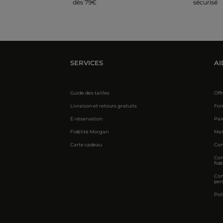
dès 79€
sécurisé
SERVICES
AI
Guide des tailles
Off
Livraison et retours gratuits
Foi
E-réservation
Pai
Fidélité Morgan
Men
Carte cadeau
Con
Con
fidé
Con
per
Pol