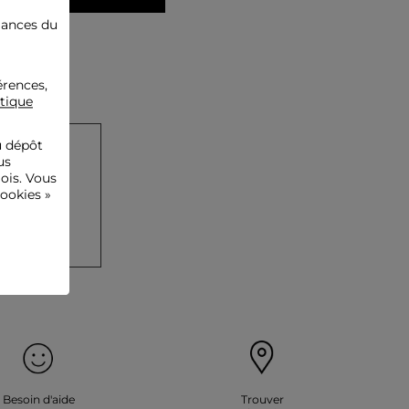
mances du
érences,
itique
u dépôt
us
ois. Vous
ookies »
Besoin d'aide
Trouver