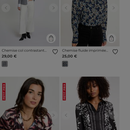
Previous
Next
Previous
Next
Chemise col contrastant
Chemise fluide imprimée
multicolore femme
multicolore femme
29,00 €
25,00 €
PETIT PRIX
PETIT PRIX
Previous
Next
Previous
Next