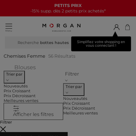
NOUVELLE COLLECTION
15€ offerts tous les 70€*
Simplifiez votre shopping en
Recherche
m
vous connectant !
Chemises Femme
56
Résultats
Affiner par CATEGORIES : Blouses
Blouses
Filtrer
Trier par
Nouveautés
Trier par
Prix Croissant
Prix Décroissant
Nouveautés
Meilleures ventes
Prix Croissant
Prix Décroissant
Meilleures ventes
Afficher les filtres
Filtrer