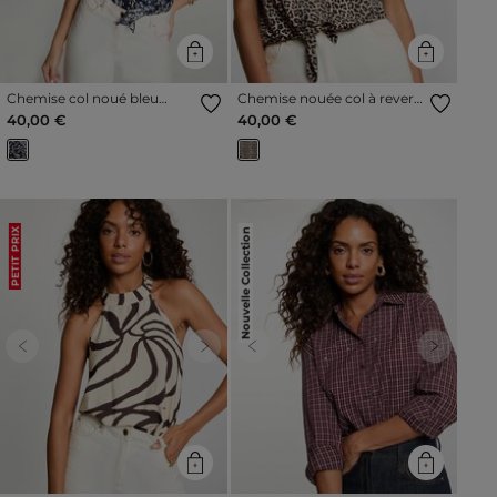
Chemise col noué bleu
Chemise nouée col à revers
marine femme
multicolore femme
40,00 €
40,00 €
Nouvelle Collection
PETIT PRIX
Previous
Next
Previous
Next