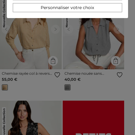
Nouvelle Collection
Nouvelle Collection
Personnaliser votre choix
Previous
Next
Previous
Next
Chemise rayée col à revers
Chemise nouée sans
multicolore femme
manches noir femme
55,00 €
40,00 €
Nouvelle Collection