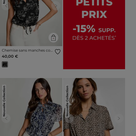
Previous
Next
Chemise sans manches col
v noir femme
40,00 €
Nouvelle Collection
Nouvelle Collection
Previous
Next
Previous
Next