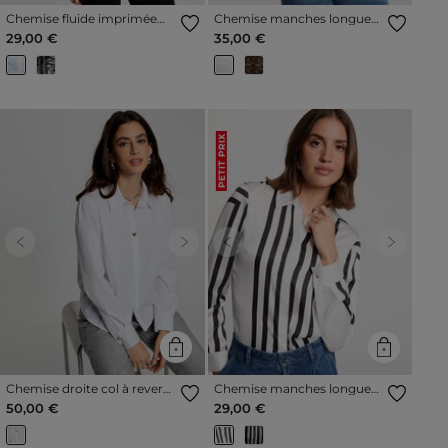
Chemise fluide imprimée
Chemise manches longues
bleu ciel femme
blanc femme
29,00 €
35,00 €
PETIT PRIX
Previous
Next
Previous
Next
Chemise droite col à revers
Chemise manches longues
blanc femme
rayée blanc femme
50,00 €
29,00 €