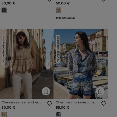
multicolore femme
courtes multicolore femme
50,00 €
50,00 €
#HotOnSocial
Nouvelle Collection
Nouvelle Collection
Previous
Next
Previous
Next
Chemise sans manches
Chemise imprimée col à
rayée multicolore femme
revers multicolore femme
50,00 €
55,00 €