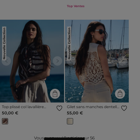
Top Ventes
Nouvelle Collection
Nouvelle Collection
Previous
Next
Previous
Next
Top plissé col lavallière
Gilet sans manches dentelle
multicolore femme
creme femme
50,00 €
55,00 €
Vous avez vu
48
articles sur
56