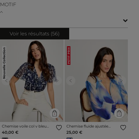
MOTIF
Voir les résultats (
56
)
Nouvelle Collection
PETIT PRIX
Previous
Next
Previous
Next
Chemise voile col v bleu
Chemise fluide ajustée
marine femme
multicolore femme
40,00 €
25,00 €