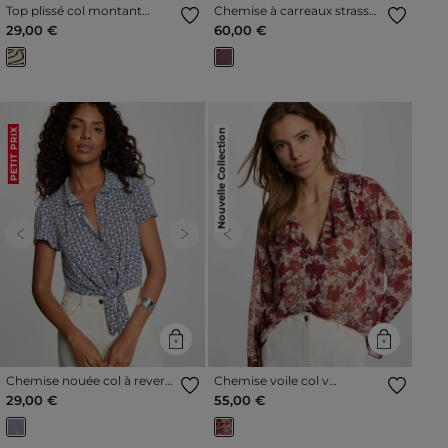
Top plissé col montant
Chemise à carreaux strass
multicolore femme
bordeaux femme
29,00 €
60,00 €
Nouvelle Collection
PETIT PRIX
Previous
Next
Previous
Next
Chemise nouée col à revers
Chemise voile col v
blanc femme
multicolore femme
29,00 €
55,00 €