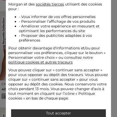
Morgan et des
sociétés tierces
utilisent des cookies
pour :
- Vous informer de vos offres personnelles
Nouvelle Collection
Nouvelle Collection
- Personnaliser l’affichage de vos produits
- Améliorer votre expérience en mesurant et
optimisant les performances du site
- Proposer des publicités adaptées à vos
préférences
Previous
Next
Previous
Next
Pour obtenir davantage d'informations et/ou pour
personnaliser vos préférences, cliquez sur le bouton «
Personnaliser votre choix » ou consultez notre
politique cookies et autres traceurs
Vous pouvez cliquer sur «
continuer sans accepter
»
pour vous opposer au dépôt des traceurs. Vous pouvez
cliquer sur « continuer sans accepter » pour vous
Chemise col lavallière blanc
Chemise jean lavallière
opposer au dépôt des cookies. Nous conservons votre
femme
denim stone femme
choix pendant 13 mois. Vous pouvez changer d’avis à
40,00 €
55,00 €
tout moment en cliquant sur l’icône « Politique
cookies » en bas de chaque page.
Tout accepter