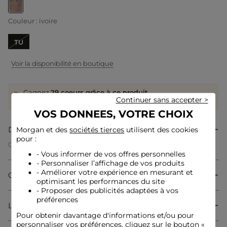
selected
Couleur :
ivoire
TU
Voir la disponibilité en boutique
Gagnez
29 coeurs grâce à ce produit
Continuer sans accepter >
Connectez-vous ou inscrivez-vous
VOS DONNEES, VOTRE CHOIX
Description
Morgan et des
sociétés tierces
utilisent des cookies
pour :
Cette écharpe en fausse fourrure incarne une élégance
féminine et moderne. Sa texture visuelle apporte un charme
- Vous informer de vos offres personnelles
sophistiqué, parfait pour rehausser vos tenues avec style. Un
- Personnaliser l’affichage de vos produits
accessoire tendance qui sublime chaque détail de votre
- Améliorer votre expérience en mesurant et
Composition & Entretien
allure.
optimisant les performances du site
- Proposer des publicités adaptées à vos
préférences
Livraison & Retour
Écharpe
Pour obtenir davantage d'informations et/ou pour
Fausse fourrure
personnaliser vos préférences, cliquez sur le bouton «