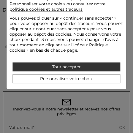
Personnaliser votre choix » ou consultez notre
politique cookies et autres traceurs
Découvrez aussi
Idées look
Vous pouvez cliquer sur «
continuer sans accepter
»
L'écharpe en fausse fourrure sublime une robe ajustée et un
manteau long, accompagnés d'un sac structuré pour une
pour vous opposer au dépôt des traceurs. Vous pouvez
Echarpes
allure sophistiquée.
cliquer sur « continuer sans accepter » pour vous
opposer au dépôt des cookies. Nous conservons votre
choix pendant 13 mois. Vous pouvez changer d’avis à
tout moment en cliquant sur l’icône « Politique
Accueil
Accessoires Femme
Echarpes Femme
Cette écharpe douce s'accorde avec un pantalon taille haute,
cookies » en bas de chaque page.
Écharpe Fausse Fourrure Ivoire Femme
un top fluide et une veste courte pour jouer sur les contrastes
de textures.
Tout accepter
Conseil entretien
Personnaliser votre choix
Lavez votre écharpe en machine à 30°C, en choisissant un
cycle délicat pour préserver les fibres du tissu. Le lavage à sec
est fortement déconseillé. Le repassage n'est pas préconisé
pour ce produit.
Inscrivez-vous à notre newsletter et recevez nos offres
Référence : 32536311040430978 252-5DOUVO
privilèges
Catégorie :
Echarpes femme
OK
Votre e-mail
Couleur :
Echarpes femme beige