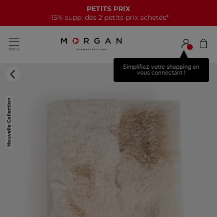
PETITS PRIX
-15% supp. dès 2 petits prix achetés*
Simplifiez votre shopping en
vous connectant !
Nouvelle Collection