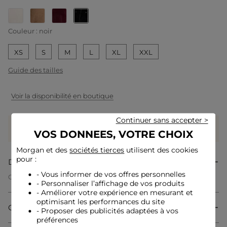
selected
Couleur :
noir
XS
S
M
L
XL
XXL
Guide des tailles
Voir la disponibilité en boutique
Continuer sans accepter >
Gagnez
55 coeurs grâce à ce produit
VOS DONNEES, VOTRE CHOIX
Connectez-vous ou inscrivez-vous
Morgan et des
sociétés tierces
utilisent des cookies
pour :
Description
- Vous informer de vos offres personnelles
Gilet manches longues col à revers
- Personnaliser l’affichage de vos produits
Coupe droite courte
- Améliorer votre expérience en mesurant et
Col à revers
Manches longues
optimisant les performances du site
Composition & Entretien
Fermeture zippée sur l¿avant
- Proposer des publicités adaptées à vos
Fine maille
préférences
Maille duveteuse