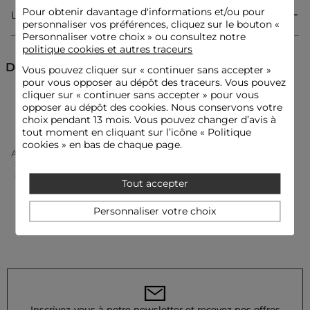
Empiècements rabats avec 1 bouton sur le buste
Pour obtenir davantage d'informations et/ou pour
Livraison & Retour
Le mannequin mesure 1m75 et porte une taille S/36
personnaliser vos préférences, cliquez sur le bouton «
Conseil taille : choisissez votre taille habituelle
Personnaliser votre choix » ou consultez notre
politique cookies et autres traceurs
Référence : 32536300948840979 232-MDOMI
Découvrez aussi
Vous pouvez cliquer sur «
continuer sans accepter
»
Catégorie :
Gilets courts femme
pour vous opposer au dépôt des traceurs. Vous pouvez
Couleur :
Gilets courts femme noir
cliquer sur « continuer sans accepter » pour vous
Gilets courts
Gilets
opposer au dépôt des cookies. Nous conservons votre
choix pendant 13 mois. Vous pouvez changer d’avis à
tout moment en cliquant sur l’icône « Politique
cookies » en bas de chaque page.
Accueil
Vêtements Femme
Gilets Femme
Gilets Courts Femme
Gilet Manches Longues Col À Revers Noir Femme
Tout accepter
Personnaliser votre choix
Inscrivez-vous à notre newsletter et recevez nos offres