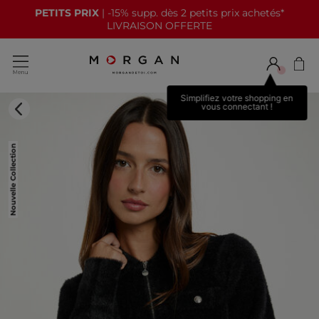
PETITS PRIX
| -15% supp. dès 2 petits prix achetés*
LIVRAISON OFFERTE
Simplifiez votre shopping en
vous connectant !
Nouvelle Collection