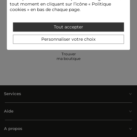
tout moment en cliquant sur l’icône « Politique
cookies » en bas de chaque page.
E-réserver: essayer
Besoin d'aide
et payer en boutique
09 69 32 00 31
Tout accepter
Personnaliser votre choix
Trouver
ma boutique
Services
Aide
A propos