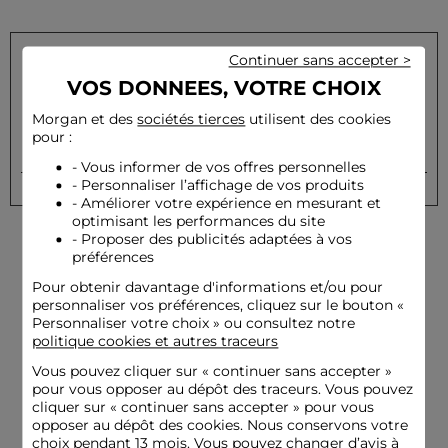
Continuer sans accepter >
VOS DONNEES, VOTRE CHOIX
Inscrivez-vous à notre newsletter et recevez nos offres
privilèges
Morgan et des
sociétés tierces
utilisent des cookies
pour :
OK
Votre e-mail
- Vous informer de vos offres personnelles
- Personnaliser l’affichage de vos produits
- Améliorer votre expérience en mesurant et
optimisant les performances du site
- Proposer des publicités adaptées à vos
préférences
Pour obtenir davantage d'informations et/ou pour
personnaliser vos préférences, cliquez sur le bouton «
Personnaliser votre choix » ou consultez notre
politique cookies et autres traceurs
Livraison offerte
Paiement
dès 79€
sécurisé
Vous pouvez cliquer sur «
continuer sans accepter
»
pour vous opposer au dépôt des traceurs. Vous pouvez
cliquer sur « continuer sans accepter » pour vous
opposer au dépôt des cookies. Nous conservons votre
choix pendant 13 mois. Vous pouvez changer d’avis à