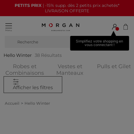
PETITS PRIX
| -15% supp. dès 2 petits prix achetés*
LIVRAISON OFFERTE
Simplifiez votre shopping en
Recherche
b
vous connectant !
Hello Winter
38
Résultats
Robes et
Vestes et
Pulls et Gilets
Affiner par CATEGORIES : Robes 
Affiner par CATEG
Combinaisons
Manteaux
Afficher les filtres
Accueil
Hello Winter