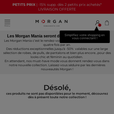
PETITS PRIX
| -15% supp. dès 2 petits prix achetés*
LIVRAISON OFFERTE
Simplifiez votre shopping en
Les Morgan Mania seront de retour prochainement !
vous connectant !
Les Morgan Mania c’est le rendez-vous mode incontournable Morgan
quatre fois par an.
Des réductions exceptionnelles jusqu'à -50% valables sur une large
sélection de robes, de pulls, de pantalons et bien plus encore…pour des
looks chic et féminin au quotidien.
En attendant, nos must-have mode vous donnent rendez-vous dans
notre nouvelle collection. Laissez-vous séduire par les dernières
nouveautés Morgan !
Désolé,
ces produits ne sont pas disponibles pour le moment, découvrez
dès à présent toute notre collection !