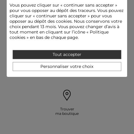
Vous pouvez cliquer sur «
continuer sans accepter
»
pour vous opposer au dépôt des traceurs. Vous pouvez
cliquer sur « continuer sans accepter » pour vous
opposer au dépôt des cookies. Nous conservons votre
choix pendant 13 mois. Vous pouvez changer d’avis à
Livraison offerte
Paiement
dès 79€
sécurisé
tout moment en cliquant sur l’icône « Politique
cookies » en bas de chaque page.
Tout accepter
Personnaliser votre choix
E-réserver: essayer
Besoin d'aide
et payer en boutique
09 69 32 00 31
Trouver
ma boutique