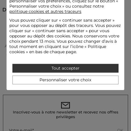
personnaliser vos préférences, cliquez sur le bouton «
Personnaliser votre choix » ou consultez notre
Catégorie :
Pulls manches courtes femme
Découvrez aussi
politique cookies et autres traceurs
Couleur :
Pulls manches courtes femme noir
Vous pouvez cliquer sur «
continuer sans accepter
»
Pulls
Pulls cols V
Pulls manches courtes
pour vous opposer au dépôt des traceurs. Vous pouvez
cliquer sur « continuer sans accepter » pour vous
opposer au dépôt des cookies. Nous conservons votre
choix pendant 13 mois. Vous pouvez changer d’avis à
Accueil
Vêtements Femme
Pulls Femme
tout moment en cliquant sur l’icône « Politique
Pulls Manches Courtes Femme
cookies » en bas de chaque page.
Pull Col Polo Manches Courtes Noir Femme
Tout accepter
Personnaliser votre choix
Inscrivez-vous à notre newsletter et recevez nos offres
privilèges
OK
Votre e-mail