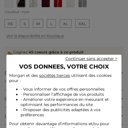
selected
Couleur :
noir
XS
S
M
L
XL
XXL
Voir la disponibilité en boutique
Gagnez
45 coeurs grâce à ce produit
Connectez-vous ou inscrivez-vous
Continuer sans accepter >
VOS DONNEES, VOTRE CHOIX
Description
Morgan et des
sociétés tierces
utilisent des cookies
pour :
Pull col polo manches courtes
Coupe ajustée
- Vous informer de vos offres personnelles
Col polo
- Personnaliser l’affichage de vos produits
Manches courtes
Composition & Entretien
- Améliorer votre expérience en mesurant et
Fine maille
Tricotage en côte
optimisant les performances du site
Boutons décoratifs sur le buste
- Proposer des publicités adaptées à vos
Le mannequin mesure 1m75 et porte une taille S/36
préférences
Livraison & Retour
Conseil taille : choisissez votre taille habituelle
Pour obtenir davantage d'informations et/ou pour
Référence : 32536300972891131 241-MTOI