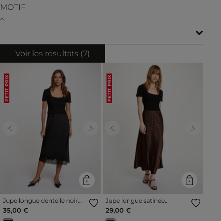
MOTIF
Voir les résultats (
7
)
PETIT PRIX
PETIT PRIX
Previous
Next
Previous
Next
Jupe longue dentelle noir
Jupe longue satinée
femme
multicolore femme
35,00 €
29,00 €