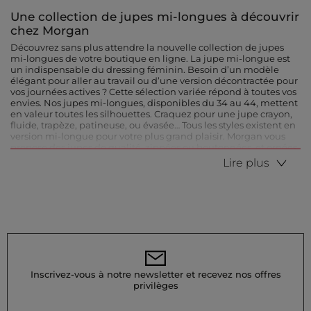
Une collection de jupes mi-longues à découvrir
chez Morgan
Découvrez sans plus attendre la nouvelle collection de jupes
mi-longues de votre boutique en ligne. La jupe mi-longue est
un indispensable du dressing féminin. Besoin d’un modèle
élégant pour aller au travail ou d’une version décontractée pour
vos journées actives ? Cette sélection variée répond à toutes vos
envies. Nos jupes mi-longues, disponibles du 34 au 44, mettent
en valeur toutes les silhouettes. Craquez pour une jupe crayon,
fluide, trapèze, patineuse, ou évasée… Tous les styles existent en
version mi-longue pour votre plus grand plaisir. Morgan vous
propose des jupes de qualité, zippées ou boutonnées, et ornées
de jolis détails comme des imprimés raffinés ou de fines
Lire plus
broderies. Faites votre choix parmi nos nombreuses jupes taille
haute unies ou imprimées, et complétez votre dressing en
quelques clics.
La jupe mi-longue, incontournable au quotidien
La jupe mi-longue est un véritable essentiel, quelle que soit la
saison. En automne et en hiver, privilégiez les matières chaudes
comme la laine mélangée ou le velours, idéales pour rester
confortable sans perdre en élégance. Ces tissus épais apportent
Inscrivez-vous à notre newsletter et recevez nos offres
structure, style et chaleur. Portée avec des collants, elle devient
privilèges
une alliée parfaite contre le froid. Quand reviennent les beaux
jours, optez pour des modèles plus légers en lin, mousseline ou
maille côtelée, appréciés pour leur fluidité et leur fraîcheur. Sa