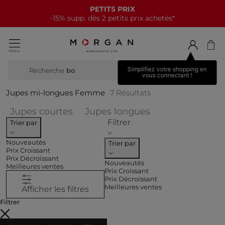
PETITS PRIX
-15% supp. dès 2 petits prix achetés*
Simplifiez votre shopping en
Recherche
botte
vous connectant !
Jupes mi-longues Femme
7
Résultats
Affiner par CATEGORIES : Jupes c
Affiner par CAT
Jupes courtes
Jupes longues
Filtrer
Trier par
Nouveautés
Trier par
Prix Croissant
Prix Décroissant
Nouveautés
Meilleures ventes
Prix Croissant
Prix Décroissant
Meilleures ventes
Afficher les filtres
Filtrer