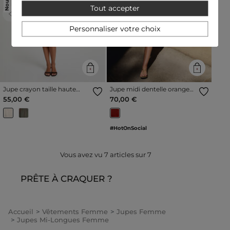
Tout accepter
Previous
Next
Previous
Next
Personnaliser votre choix
Jupe crayon taille haute
Jupe midi dentelle orange
beige femme
foncé femme
55,00 €
70,00 €
#HotOnSocial
Vous avez vu
7
articles sur
7
PRÊTE À CRAQUER ?
Accueil
Vêtements Femme
Jupes Femme
Jupes Mi-Longues Femme