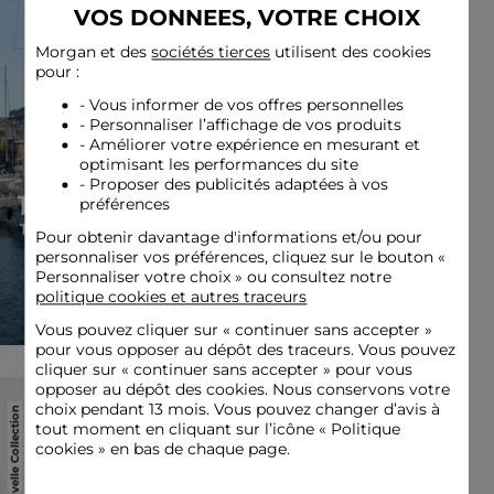
Nouvelle Collection
VOS DONNEES, VOTRE CHOIX
Morgan et des
sociétés tierces
utilisent des cookies
pour :
- Vous informer de vos offres personnelles
Previous
Next
- Personnaliser l’affichage de vos produits
- Améliorer votre expérience en mesurant et
optimisant les performances du site
- Proposer des publicités adaptées à vos
préférences
Pour obtenir davantage d'informations et/ou pour
personnaliser vos préférences, cliquez sur le bouton «
Personnaliser votre choix » ou consultez notre
Jupe crayon taille haute vert
kaki femme
politique cookies et autres traceurs
55,00 €
Vous pouvez cliquer sur «
continuer sans accepter
»
pour vous opposer au dépôt des traceurs. Vous pouvez
cliquer sur « continuer sans accepter » pour vous
opposer au dépôt des cookies. Nous conservons votre
choix pendant 13 mois. Vous pouvez changer d’avis à
Nouvelle Collection
Nouvelle Collection
tout moment en cliquant sur l’icône « Politique
cookies » en bas de chaque page.