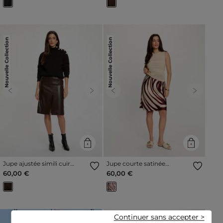
Nouvelle Collection
Nouvelle Collection
Previous
Next
Previous
Next
Jupe ajustée simili cuir
Jupe courte satinée
marron foncé femme
multicolore femme
60,00 €
60,00 €
Continuer sans accepter >