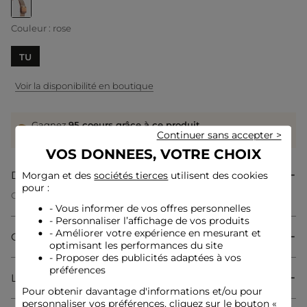
selected
Couleur :
rose
TU
Voir la disponibilité en boutique
Gagnez
95 coeurs grâce à ce produit
Continuer sans accepter >
Connectez-vous ou inscrivez-vous
VOS DONNEES, VOTRE CHOIX
Description
Morgan et des
sociétés tierces
utilisent des cookies
pour :
Cette montre incarne l'élégance avec son cadran épuré,
parfait pour un style sophistiqué et moderne. Son bracelet
- Vous informer de vos offres personnelles
habille le poignet d'une touche féminine et délicate. Les
- Personnaliser l’affichage de vos produits
détails minutieusement travaillés apportent une finition
- Améliorer votre expérience en mesurant et
Composition & Entretien
raffinée qui sublime chaque tenue avec grâce.
optimisant les performances du site
- Proposer des publicités adaptées à vos
préférences
Livraison & Retour
Conseil entretien
Pour obtenir davantage d'informations et/ou pour
personnaliser vos préférences, cliquez sur le bouton «