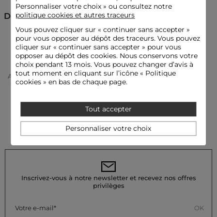
Personnaliser votre choix » ou consultez notre
Lavez la montre à la main avec un chiffon doux légèrement
humidifié. Le lavage en machine est fortement déconseillé,
politique cookies et autres traceurs
Découvrez aussi
tout comme l'utilisation du sèche-linge. Le repassage n'est
Vous pouvez cliquer sur «
continuer sans accepter
»
pas préconisé pour ce produit.
pour vous opposer au dépôt des traceurs. Vous pouvez
Montres
Référence : 32536311052230503 PR-23-004306/#22
cliquer sur « continuer sans accepter » pour vous
opposer au dépôt des cookies. Nous conservons votre
Catégorie :
Montres femme
choix pendant 13 mois. Vous pouvez changer d’avis à
Couleur :
Montres femme rose
tout moment en cliquant sur l’icône « Politique
Accueil
Accessoires Femme
Montres Femme
cookies » en bas de chaque page.
Montre Rose Femme
Tout accepter
Personnaliser votre choix
Inscrivez-vous à notre newsletter et recevez nos offres
privilèges
OK
Votre e-mail