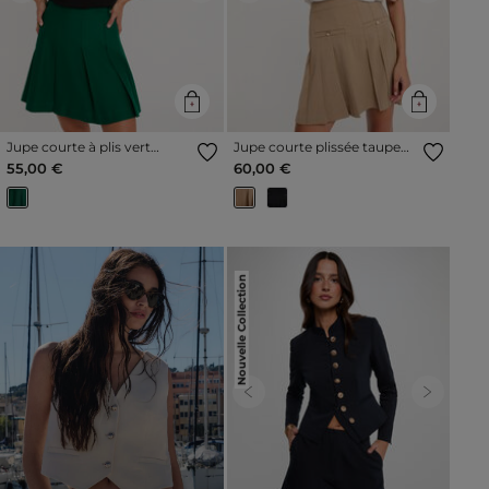
Jupe courte à plis vert
Jupe courte plissée taupe
femme
femme
55,00 €
60,00 €
Nouvelle Collection
Previous
Next