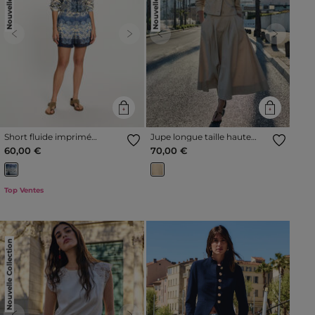
Previous
Next
Previous
Next
Short fluide imprimé
Jupe longue taille haute
multicolore femme
beige femme
60,00 €
70,00 €
Top Ventes
Nouvelle Collection