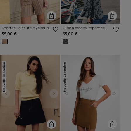
Short taille haute rayé taupe
Jupe à étages imprimée
femme
multicolore femme
55,00 €
65,00 €
Nouvelle Collection
Nouvelle Collection
Previous
Next
Previous
Next