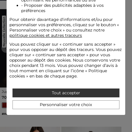
optimisant les performances du site
- Proposer des publicités adaptées à vos
préférences
Nouvelle Collection
Nouvelle Collection
Pour obtenir davantage d'informations et/ou pour
personnaliser vos préférences, cliquez sur le bouton «
Personnaliser votre choix » ou consultez notre
politique cookies et autres traceurs
Vous pouvez cliquer sur «
continuer sans accepter
»
pour vous opposer au dépôt des traceurs. Vous pouvez
Previous
Next
Previous
Next
cliquer sur « continuer sans accepter » pour vous
opposer au dépôt des cookies. Nous conservons votre
choix pendant 13 mois. Vous pouvez changer d’avis à
tout moment en cliquant sur l’icône « Politique
cookies » en bas de chaque page.
Jupe midi dentelle orange
Jupe longue plissée
Tout accepter
foncé femme
multicolore femme
70,00 €
70,00 €
Personnaliser votre choix
#HotOnSocial