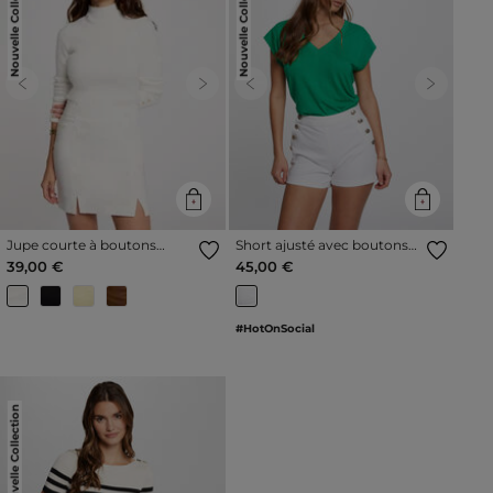
Nouvelle Collection
Nouvelle Collection
Previous
Next
Previous
Next
Jupe courte à boutons
Short ajusté avec boutons
ivoire femme
ivoire femme
39,00 €
45,00 €
#HotOnSocial
Nouvelle Collection