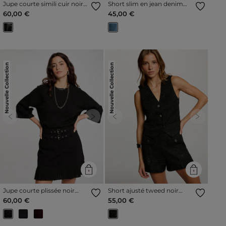
Jupe courte simili cuir noir
Short slim en jean denim
femme
stone femme
60,00 €
45,00 €
Nouvelle Collection
Nouvelle Collection
Previous
Next
Previous
Next
Jupe courte plissée noir
Short ajusté tweed noir
femme
femme
60,00 €
55,00 €