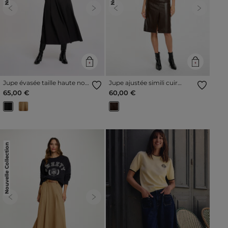
Previous
Next
Previous
Next
Jupe évasée taille haute noir
Jupe ajustée simili cuir
femme
marron foncé femme
65,00 €
60,00 €
Nouvelle Collection
Previous
Next