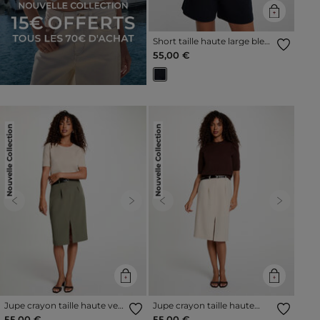
Short taille haute large bleu
marine femme
55,00 €
Nouvelle Collection
Nouvelle Collection
Previous
Next
Previous
Next
Jupe crayon taille haute vert
Jupe crayon taille haute
kaki femme
beige femme
55,00 €
55,00 €