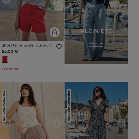
Previous
Next
Short taille haute rouge vif
femme
55,00 €
Top Ventes
Nouvelle Collection
Nouvelle Collection
Previous
Next
Previous
Next