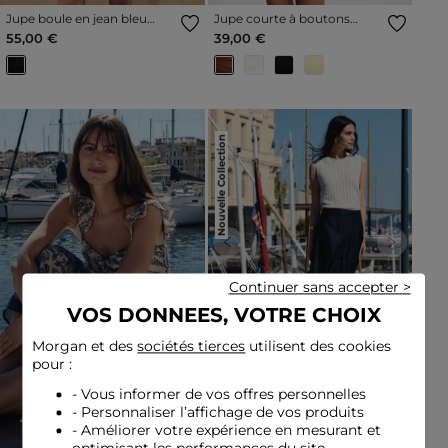
Jupe boule en jean bleu
Jupe courte à boutons
femme
camel femme
55,00 €
39,00 €
Nouvelle Collection
Previous
Next
Continuer sans accepter >
VOS DONNEES, VOTRE CHOIX
Morgan et des
sociétés tierces
utilisent des cookies
pour :
Jupe asymétrique taille
- Vous informer de vos offres personnelles
haute bleu marine femme
65,00 €
- Personnaliser l’affichage de vos produits
- Améliorer votre expérience en mesurant et