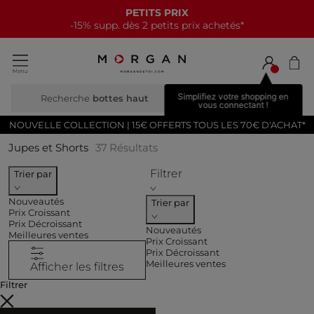
NOUVELLE COLLECTION
15€ offerts tous les 70€*
Simplifiez votre shopping en
Recherche
bottes
vous connectant !
NOUVELLE COLLECTION | 15€ OFFERTS TOUS LES 70€ D'ACHAT*
Jupes et Shorts
37
Résultats
Filtrer
Trier par
Nouveautés
Trier par
Prix Croissant
Prix Décroissant
Nouveautés
Meilleures ventes
Prix Croissant
Prix Décroissant
Meilleures ventes
Afficher les filtres
Filtrer