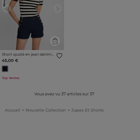
Previous
Next
Short ajusté en jean denim
brut femme
45,00 €
Top Ventes
Vous avez vu
37
articles sur
37
Accueil
Nouvelle Collection
Jupes Et Shorts