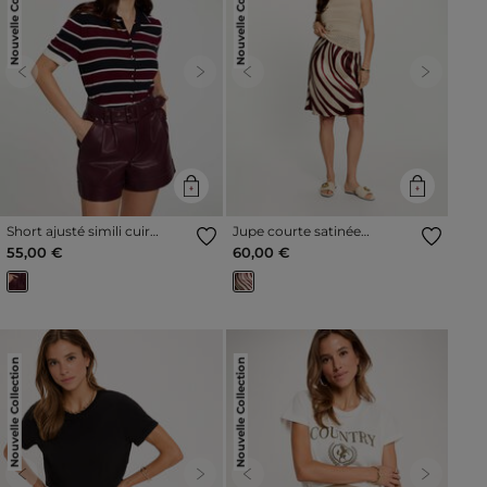
Nouvelle Collection
Nouvelle Collection
Previous
Next
Previous
Next
Short ajusté simili cuir
Jupe courte satinée
prune femme
multicolore femme
55,00 €
60,00 €
Nouvelle Collection
Nouvelle Collection
Previous
Next
Previous
Next