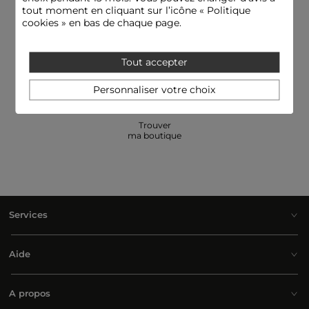
tout moment en cliquant sur l’icône « Politique
cookies » en bas de chaque page.
E-réserver: essayer
Besoin d'aide
et payer en boutique
09 69 32 00 31
Tout accepter
Personnaliser votre choix
Trouver
ma boutique
Services
Aide
A propos