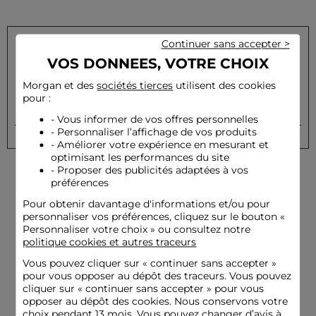
Continuer sans accepter >
VOS DONNEES, VOTRE CHOIX
Inscrivez-vous à notre newsletter et recevez nos offres
privilèges
Morgan et des
sociétés tierces
utilisent des cookies
pour :
OK
Votre e-mail
- Vous informer de vos offres personnelles
- Personnaliser l’affichage de vos produits
- Améliorer votre expérience en mesurant et
optimisant les performances du site
- Proposer des publicités adaptées à vos
préférences
Pour obtenir davantage d'informations et/ou pour
personnaliser vos préférences, cliquez sur le bouton «
Personnaliser votre choix » ou consultez notre
politique cookies et autres traceurs
Livraison offerte
Paiement
dès 79€
sécurisé
Vous pouvez cliquer sur «
continuer sans accepter
»
pour vous opposer au dépôt des traceurs. Vous pouvez
cliquer sur « continuer sans accepter » pour vous
opposer au dépôt des cookies. Nous conservons votre
choix pendant 13 mois. Vous pouvez changer d’avis à