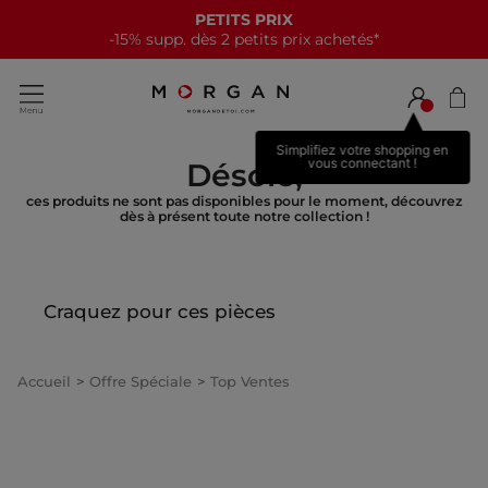
PETITS PRIX
-15% supp. dès 2 petits prix achetés*
Simplifiez votre shopping en
vous connectant !
Désolé,
ces produits ne sont pas disponibles pour le moment, découvrez
dès à présent toute notre collection !
Craquez pour ces pièces
Accueil
Offre Spéciale
Top Ventes