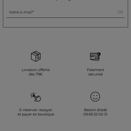
Référence : 32536311061020987 261-MROSALI
OK
Votre e-mail
Catégorie :
Gilets courts femme
Couleur :
Gilets courts femme bleu
Livraison offerte
Paiement
dès 79€
sécurisé
E-réserver: essayer
Besoin d'aide
et payer en boutique
09 69 32 00 31