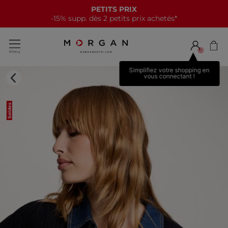
PETITS PRIX
-15% supp. dès 2 petits prix achetés*
Simplifiez votre shopping en
vous connectant !
Soldes