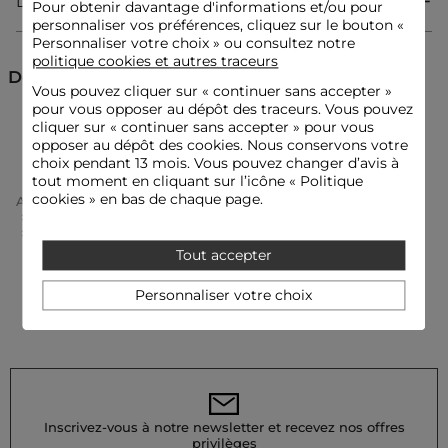
Livraison & Retour
Pour obtenir davantage d'informations et/ou pour
Pull droit
personnaliser vos préférences, cliquez sur le bouton «
Col à revers
Manches courtes
Personnaliser votre choix » ou consultez notre
Boutonnée
politique cookies et autres traceurs
Découvrez aussi
Vous pouvez cliquer sur «
continuer sans accepter
»
pour vous opposer au dépôt des traceurs. Vous pouvez
Idées look
cliquer sur « continuer sans accepter » pour vous
Gilets courts
Gilets
Le pull droit au col à revers s'associe parfaitement avec un
opposer au dépôt des cookies. Nous conservons votre
pantalon large et des sandales délicates pour une allure chic
choix pendant 13 mois. Vous pouvez changer d’avis à
décontractée.
tout moment en cliquant sur l’icône « Politique
cookies » en bas de chaque page.
Accueil
Vêtements Femme
Gilets Femme
Gilets Courts Femme
Pull Col À Revers Bleu Marine Femme
Ce pull structuré se porte idéalement avec une jupe taille
haute et un sac élégant, créant un contraste moderne
Tout accepter
empreint de féminité affirmée.
Personnaliser votre choix
Conseil entretien
Lavez votre pull à 30°C en cycle ultra délicat pour préserver la
qualité de la maille. Le lavage à sec et l'utilisation du sèche-
linge sont fortement déconseillés. Le repassage est fortement
recommandé : effectuez-le à basse température (maximum
Inscrivez-vous à notre newsletter et recevez nos offres
110°) sans utiliser de vapeur, qui est fortement déconseillée.
privilèges