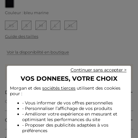
selected
Couleur :
bleu marine
XS
S
M
L
XL
Guide des tailles
Voir la disponibilité en boutique
Gagnez
45 coeurs grâce à ce produit
Continuer sans accepter >
Connectez-vous ou inscrivez-vous
VOS DONNEES, VOTRE CHOIX
Morgan et des
sociétés tierces
utilisent des cookies
Description
pour :
Ce pull droit incarne l'élégance intemporelle avec son col à
- Vous informer de vos offres personnelles
revers, qui ajoute une touche chic et moderne. Sa coupe
- Personnaliser l’affichage de vos produits
droite s'adapte harmonieusement à toutes les morphologies,
- Améliorer votre expérience en mesurant et
offrant un style féminin et accessible. Un essentiel du dressing
Composition & Entretien
optimisant les performances du site
pour allier sophistication et simplicité au quotidien.
- Proposer des publicités adaptées à vos
préférences