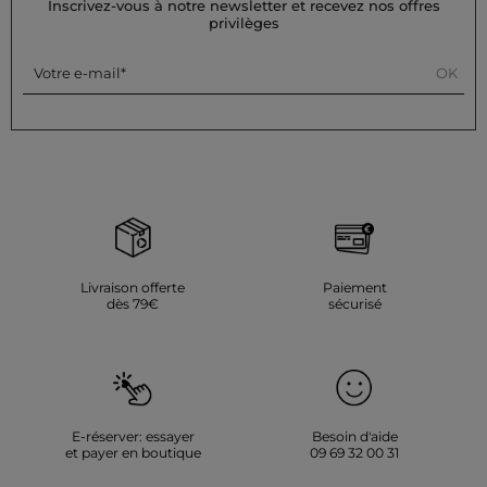
Inscrivez-vous à notre newsletter et recevez nos offres
Référence : 32536311072331159 261-RSAMYA
privilèges
Catégorie :
Robes courtes femme
OK
Votre e-mail
Couleur :
Robes courtes femme beige
Livraison offerte
Paiement
dès 79€
sécurisé
E-réserver: essayer
Besoin d'aide
et payer en boutique
09 69 32 00 31