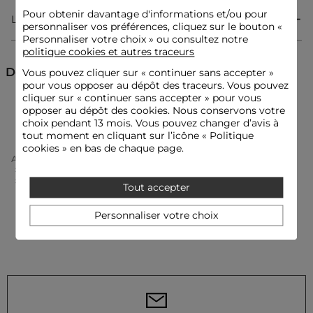
Pour obtenir davantage d'informations et/ou pour
Livraison & Retour
personnaliser vos préférences, cliquez sur le bouton «
Robe courte
Personnaliser votre choix » ou consultez notre
Fluide
politique cookies et autres traceurs
Cache coeur
Sans manches
Découvrez aussi
Vous pouvez cliquer sur «
continuer sans accepter
»
Ceinturé
pour vous opposer au dépôt des traceurs. Vous pouvez
Crêpe
cliquer sur « continuer sans accepter » pour vous
Robes courtes
Robes
opposer au dépôt des cookies. Nous conservons votre
choix pendant 13 mois. Vous pouvez changer d’avis à
tout moment en cliquant sur l’icône « Politique
Idées look
La robe ceinturée s'associe à des sandales délicates et un sac
cookies » en bas de chaque page.
Accueil
Vêtements Femme
Robes Femme
structuré pour une allure féminine et sophistiquée.
Robes Courtes Femme
Ce vêtement fluide peut être sublimé par une veste courte
Robe Courte Cache Coeur Creme Femme
texturée et des escarpins élégants, révélant toute sa
Tout accepter
modernité affirmée.
Personnaliser votre choix
Conseil entretien
Lavez la robe à 30°C en cycle délicat pour préserver les fibres
du tissu. Le repassage est recommandé : effectuez-le à
température moyenne, sans dépasser 150°. Le sèche-linge et
le lavage à sec sont fortement déconseillés.