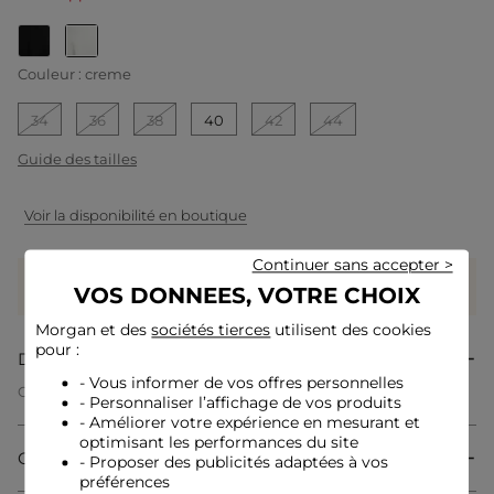
selected
Couleur :
creme
34
36
38
40
42
44
Guide des tailles
Voir la disponibilité en boutique
Continuer sans accepter >
Gagnez
35 coeurs grâce à ce produit
VOS DONNEES, VOTRE CHOIX
Connectez-vous ou inscrivez-vous
Morgan et des
sociétés tierces
utilisent des cookies
pour :
Description
- Vous informer de vos offres personnelles
Cette robe courte en crêpe incarne une féminité sophistiquée
- Personnaliser l’affichage de vos produits
et moderne. Son col cache-coeur met délicatement en valeur
- Améliorer votre expérience en mesurant et
le décolleté, tandis que la ceinture souligne la taille pour
optimisant les performances du site
dessiner une silhouette harmonieuse. La fluidité de sa coupe
Composition & Entretien
- Proposer des publicités adaptées à vos
apporte légèreté et élégance à chaque mouvement, faisant
d'elle un incontournable du dressing chic.
préférences