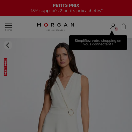
PETITS PRIX
-15% supp. dès 2 petits prix achetés*
Simplifiez votre shopping en
vous connectant !
PETIT PRIX