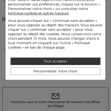
Livraison & Retour
personnaliser vos préférences, cliquez sur le bouton «
Robe courte
Personnaliser votre choix » ou consultez notre
Fluide
politique cookies et autres traceurs
Coupe droite
Manches longues
Découvrez aussi
Vous pouvez cliquer sur «
continuer sans accepter
»
Ceinturé portefeuille
pour vous opposer au dépôt des traceurs. Vous pouvez
Voile transparent
cliquer sur « continuer sans accepter » pour vous
Col V
Robes courtes
Robes
Robes droites
opposer au dépôt des cookies. Nous conservons votre
choix pendant 13 mois. Vous pouvez changer d’avis à
tout moment en cliquant sur l’icône « Politique
Idées look
cookies » en bas de chaque page.
Accueil
Vêtements Femme
Robes Femme
La robe fluide ceinturée s'accompagne d'escarpins à talons et
Robes Droites Femme
Robe Courte Voile Noir Femme
de bijoux délicats pour une allure sophistiquée et
intemporelle.
Tout accepter
Personnaliser votre choix
Ce modèle portefeuille se porte avec un sac structuré et des
bottines modernes, jouant sur les contrastes pour une touche
audacieuse.
Conseil entretien
Inscrivez-vous à notre newsletter et recevez nos offres
privilèges
Lavez votre robe en machine à 30°C, en choisissant un cycle