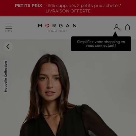
PETITS PRIX
| -15% supp. dès 2 petits prix achetés*
LIVRAISON OFFERTE
Simplifiez votre shopping en
vous connectant !
Nouvelle Collection