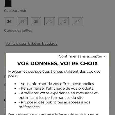
selected
Couleur :
noir
34
36
38
40
42
44
Guide des tailles
Voir la disponibilité en boutique
Continuer sans accepter >
Gagnez
60 coeurs grâce à ce produit
Connectez-vous ou inscrivez-vous
VOS DONNEES, VOTRE CHOIX
Morgan et des
sociétés tierces
utilisent des cookies
pour :
Description
- Vous informer de vos offres personnelles
Cette robe courte et droite allie modernité et féminité avec
- Personnaliser l’affichage de vos produits
son voile transparent sophistiqué. La ceinture portefeuille
souligne délicatement la taille, tandis que sa forme fluide
- Améliorer votre expérience en mesurant et
offre une élégance légère en mouvement. Une pièce qui
optimisant les performances du site
Composition & Entretien
sublime la silhouette grâce à des détails raffinés et un porté
- Proposer des publicités adaptées à vos
tout en finesse.
préférences
Pour obtenir davantage d'informations et/ou pour