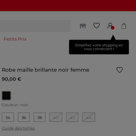
Petits Prix
Simplifiez votre shopping en
vous connectant !
Robe maille brillante noir femme
90,00 €
selected
Couleur :
noir
34
36
38
40
42
44
Guide des tailles