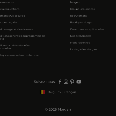
res en cours
Morgan
re aux questions
Groupe Beaumanoir
ement 100% sécurisé
Recrutement
tions Légales
Boutiques Morgan
ditions générales de vente
Ouvertures exceptionnelles
ditions générales du programme de
Nos événements
lité
Mode raisonnée
fidentialité des données
sonnelles
Le Magazine Morgan
itique cookies et autres traceurs
Suivez-nous :
Belgium | Français
© 2026 Morgan