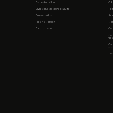
Guide des tailles
Off
Livraison et retours gratuits
Foi
E-réservation
Pai
Fidélité Morgan
Men
Carte cadeau
Con
Con
fidé
Con
per
Pol