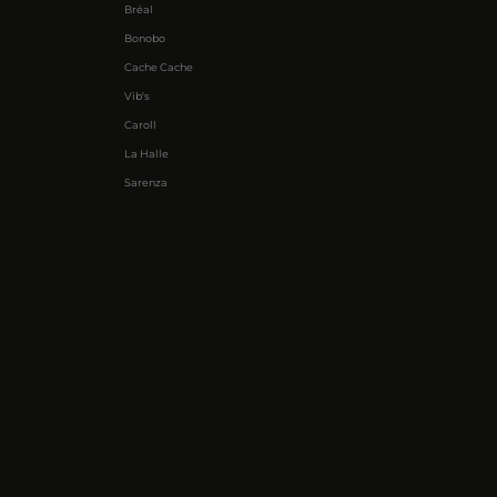
Bréal
Bonobo
Cache Cache
Vib's
Caroll
La Halle
Sarenza