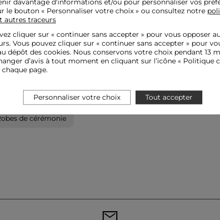
nir davantage d'informations et/ou pour personnaliser vos préf
ur le bouton « Personnaliser votre choix » ou consultez notre
pol
t autres traceurs
ez cliquer sur «
continuer sans accepter
» pour vous opposer a
urs. Vous pouvez cliquer sur « continuer sans accepter » pour vo
u dépôt des cookies. Nous conservons votre choix pendant 13 m
anger d’avis à tout moment en cliquant sur l’icône « Politique c
e chaque page.
Personnaliser votre choix
Tout accepter
obes de cérémonie