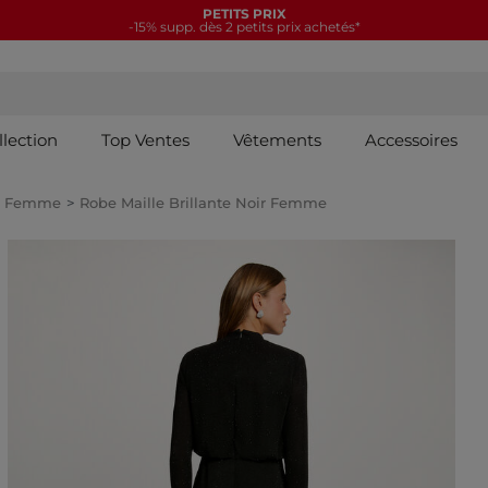
PETITS PRIX
-15% supp. dès 2 petits prix achetés*
llection
Top Ventes
Vêtements
Accessoires
es Femme
Robe Maille Brillante Noir Femme