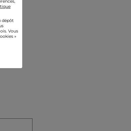
érences,
Référence : 32536311040880979 252-ROSCAR
itique
Catégorie :
Robes droites femme
Couleur :
Robes droites femme noir
u dépôt
us
ois. Vous
ookies »