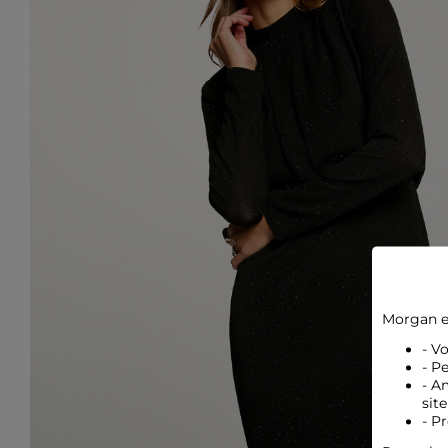
Morgan e
- V
- P
- A
site
- P