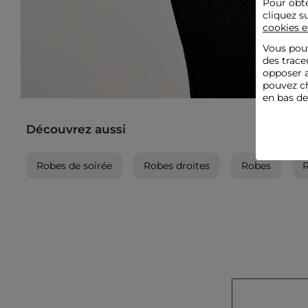
Pour obte
cliquez s
cookies e
Vous pouv
des trace
opposer a
pouvez ch
en bas d
Découvrez aussi
Robes de soirée
Robes droites
Robes
R