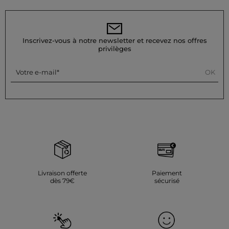
repassage est recommandé : effectuez-le à basse température
(maximum 110°) et sans utiliser de vapeur, car cela est
fortement déconseillé. N'utilisez pas de sèche-linge, cela est
également fortement déconseillé.
Inscrivez-vous à notre newsletter et recevez nos offres
Référence : 32536311057581118 261-RMSOL
privilèges
Catégorie :
Robes droites femme
Couleur :
Robes droites femme marron
OK
Votre e-mail
Livraison offerte
Paiement
dès 79€
sécurisé