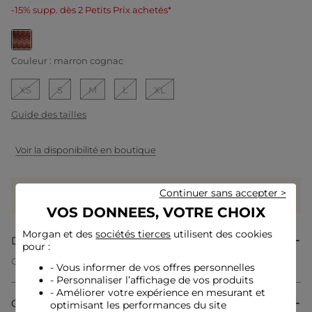
-15% supp. dès 2 Petits Prix achetés*
selected
Couleur :
marron cognac
XS
S
M
L
XL
Guide des tailles
Voir la disponibilité en boutique
Gagnez
39 coeurs grâce à ce produit
Continuer sans accepter >
Connectez-vous ou inscrivez-vous
VOS DONNEES, VOTRE CHOIX
Morgan et des
sociétés tierces
utilisent des cookies
Description
pour :
Cette robe tricot incarne l'élégance casual chic avec son
- Vous informer de vos offres personnelles
imprimé chevron, apportant une touche graphique et
- Personnaliser l’affichage de vos produits
moderne. L'encolure carrée sublime le décolleté tandis que la
- Améliorer votre expérience en mesurant et
coupe cintrée souligne délicatement la taille pour un effet
Composition & Entretien
optimisant les performances du site
féminin assuré. Le dos ouvert dévoile subtilement la peau,