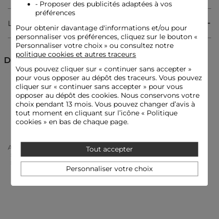
ajoutant une note sensuelle à cette pièce tendance. Sa forme
- Proposer des publicités adaptées à vos
droite dessine une silhouette actuelle et raffinée.
préférences
Livraison & Retour
Pour obtenir davantage d'informations et/ou pour
personnaliser vos préférences, cliquez sur le bouton «
Robe courte
Personnaliser votre choix » ou consultez notre
Cintrée
politique cookies et autres traceurs
Encolure carrée
Découvrez aussi
Fines bretelles
Vous pouvez cliquer sur «
continuer sans accepter
»
Dos ouvert
pour vous opposer au dépôt des traceurs. Vous pouvez
Chevron
Robes courtes
Robes droites
Robes
cliquer sur « continuer sans accepter » pour vous
opposer au dépôt des cookies. Nous conservons votre
choix pendant 13 mois. Vous pouvez changer d’avis à
Robes en maille
Robes à bretelles
tout moment en cliquant sur l’icône « Politique
Idées look
La robe tricot cintrée et courte s'associe parfaitement à des
cookies » en bas de chaque page.
sandales à talons pour une allure féminine et moderne.
Cette pièce au dos ouvert peut être sublimée par une veste
légère structurée, créant un contraste audacieux avec son
Accueil
Vêtements Femme
Robes Femme
Tout accepter
style casual chic.
Robes Droites Femme
Robe Tricot Courte Chevron Marron Cognac Femme
Personnaliser votre choix
Conseil entretien
Lavez votre robe en machine à 30°C, en choisissant un cycle
ultra délicat pour préserver la qualité de la maille. Le