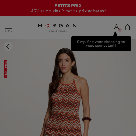
PETITS PRIX
-15% supp. dès 2 petits prix achetés*
Simplifiez votre shopping en
vous connectant !
PETIT PRIX