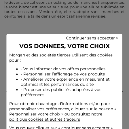
le devant, de col esprit smocking ou de manches transparentes,
la robe blazer est une valeur sure pour une allure sublimée en
toutes occasions. Version été, elle s'adopte sans manches et
ceinturée à la taille dans un esprit saharienne revisiée.
Continuer sans accepter >
VOS DONNEES, VOTRE CHOIX
Morgan et des
sociétés tierces
utilisent des cookies
pour :
Inscrivez-vous à notre newsletter et recevez nos offres
- Vous informer de vos offres personnelles
privilèges
- Personnaliser l’affichage de vos produits
- Améliorer votre expérience en mesurant et
optimisant les performances du site
OK
Votre e-mail
- Proposer des publicités adaptées à vos
préférences
Pour obtenir davantage d'informations et/ou pour
personnaliser vos préférences, cliquez sur le bouton «
Personnaliser votre choix » ou consultez notre
politique cookies et autres traceurs
Vous pouvez cliquer sur «
continuer sans accepter
»