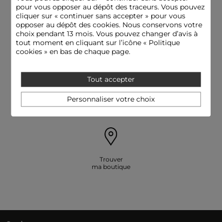
pour vous opposer au dépôt des traceurs. Vous pouvez
cliquer sur « continuer sans accepter » pour vous
Livraison offerte
Paiement
opposer au dépôt des cookies. Nous conservons votre
dès 79€
sécurisé
choix pendant 13 mois. Vous pouvez changer d’avis à
tout moment en cliquant sur l’icône « Politique
cookies » en bas de chaque page.
Tout accepter
E-réserver: essayer
Besoin d'aide
Personnaliser votre choix
et payer en boutique
09 69 32 00 31
Trouver
ma boutique