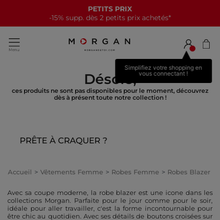
PETITS PRIX
-15% supp. dès 2 petits prix achetés*
Simplifiez votre shopping en
vous connectant !
Désolé,
ces produits ne sont pas disponibles pour le moment, découvrez
dès à présent toute notre collection !
PRÊTE À CRAQUER ?
Accueil
Vêtements Femme
Robes Femme
Robes Blazer
Avec sa coupe moderne, la robe blazer est une icone dans les
collections Morgan. Parfaite pour le jour comme pour le soir,
idéale pour aller travailler, c'est la forme incontournable pour
être chic au quotidien. Avec ses détails de boutons croisées sur