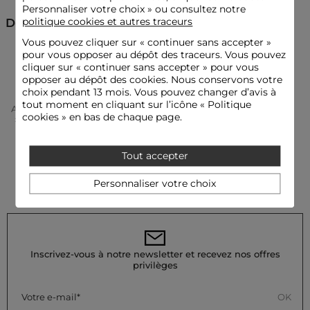
Personnaliser votre choix » ou consultez notre
politique cookies et autres traceurs
Découvrez aussi
Vous pouvez cliquer sur «
continuer sans accepter
»
Conseil entretien
pour vous opposer au dépôt des traceurs. Vous pouvez
Sacs à mains
Maroquinerie
cliquer sur « continuer sans accepter » pour vous
Il est fortement déconseillé de laver ce sac cabas, que ce soit
opposer au dépôt des cookies. Nous conservons votre
en machine ou à la main. Le lavage à sec en pressing est
choix pendant 13 mois. Vous pouvez changer d’avis à
également fortement déconseillé. Le repassage n'est pas
tout moment en cliquant sur l’icône « Politique
Accueil
Accessoires Femme
Maroquinerie Femme
préconisé pour ce produit.
cookies » en bas de chaque page.
Sacs À Mains Femme
Sac Cabas Tissé Blanc Femme
Référence : 32536311061720930 262-2TISSE
Catégorie :
Sacs à mains femme
Tout accepter
Couleur :
Sacs à mains femme blanc
Personnaliser votre choix
Inscrivez-vous à notre newsletter et recevez nos offres
privilèges
OK
Votre e-mail