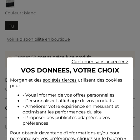
selected
Couleur :
blanc
TU
Voir la disponibilité en boutique
Gagnez
59 coeurs grâce à ce produit
Continuer sans accepter >
Connectez-vous ou inscrivez-vous
VOS DONNEES, VOTRE CHOIX
Description
Morgan et des
sociétés tierces
utilisent des cookies
pour :
Ce sac cabas joue la carte du chic décontracté avec ses rayures,
qui insufflent une allure graphique et moderne. Son format
- Vous informer de vos offres personnelles
généreux permet de transporter tous vos essentiels en toute
- Personnaliser l’affichage de vos produits
simplicité. La fermeture éclair ajoute une touche d'élégance
- Améliorer votre expérience en mesurant et
Composition & Entretien
tout en garantissant un rangement sécurisé.
optimisant les performances du site
- Proposer des publicités adaptées à vos
préférences
Livraison & Retour
Sac cabas
Pour obtenir davantage d'informations et/ou pour
Rayures
personnaliser vos préférences, cliquez sur le bouton «
Fermeture éclair