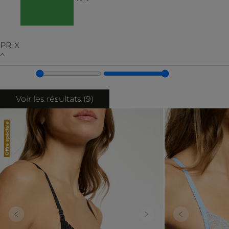
PRIX
Voir les résultats (
9
)
Offre spéciale
Previous
Next
Previous