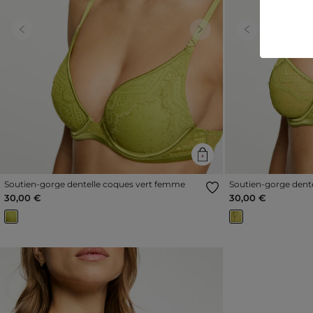
Previous
Next
Previous
Soutien-gorge dentelle coques vert femme
Soutien-gorge dentel
femme
30,00 €
30,00 €