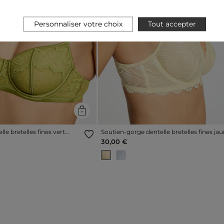
Personnaliser votre choix
Tout accepter
Next
Previous
le bretelles fines vert
Soutien-gorge dentelle bretelles fines ja
femme
30,00 €