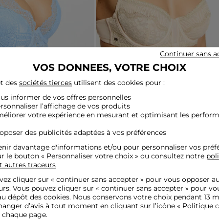
Continuer sans a
VOS DONNEES, VOTRE CHOIX
t des
sociétés tierces
utilisent des cookies pour :
le bretelles fines bleu
Soutien-gorge dentelle bretelles fines be
ous informer de vos offres personnelles
femme
30,00 €
ersonnaliser l’affichage de vos produits
méliorer votre expérience en mesurant et optimisant les perfor
roposer des publicités adaptées à vos préférences
nir davantage d'informations et/ou pour personnaliser vos préf
ur le bouton « Personnaliser votre choix » ou consultez notre
pol
t autres traceurs
ez cliquer sur «
continuer sans accepter
» pour vous opposer a
urs. Vous pouvez cliquer sur « continuer sans accepter » pour vo
u dépôt des cookies. Nous conservons votre choix pendant 13 m
anger d’avis à tout moment en cliquant sur l’icône « Politique c
e chaque page.