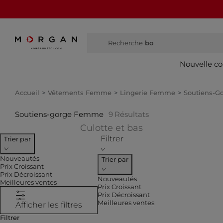
Recherche
bottes hautes
Nouvelle co
Accueil
Vêtements Femme
Lingerie Femme
Soutiens-
Soutiens-gorge Femme
9
Résultats
Affiner par CATEG
Culotte et bas
Filtrer
Trier par
Nouveautés
Trier par
Prix Croissant
Prix Décroissant
Nouveautés
Meilleures ventes
Prix Croissant
Prix Décroissant
Meilleures ventes
Afficher les filtres
Filtrer