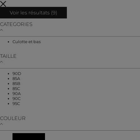
Voir les résultats (
9
)
CATEGORIES
Affiner par CATEGORIES : Culotte et bas
Culotte et bas
TAILLE
Affiner par TAILLE : 90D
90D
Affiner par TAILLE : 85A
85A
Affiner par TAILLE : 85B
85B
Affiner par TAILLE : 85C
85C
Affiner par TAILLE : 90A
90A
Affiner par TAILLE : 90C
90C
Affiner par TAILLE : 95C
95C
COULEUR
Affiner par COULEUR : Noir