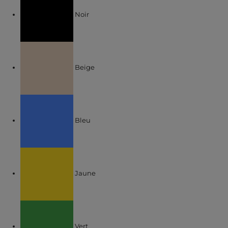
Noir
Affiner par COULEUR : Beige
Beige
Affiner par COULEUR : Bleu
Bleu
Affiner par COULEUR : Jaune
Jaune
Affiner par COULEUR : Vert
Vert