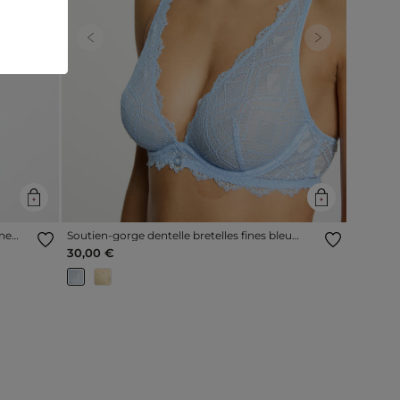
Next
Previous
Next
une
Soutien-gorge dentelle bretelles fines bleu
femme
30,00 €