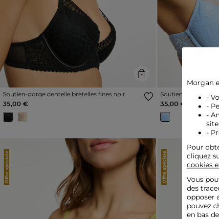
Morgan e
Soutien-gorge dentelle bretelles fines noir
Soutien-gorge dentel
- V
femme
femme
35,00 €
35,00 €
- P
- A
site
- P
Pour obte
Offre spéciale
Offre spéciale
cliquez s
cookies e
Vous pouv
des trace
opposer a
pouvez ch
en bas d