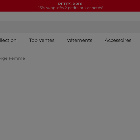
PETITS PRIX
-15% supp. dès 2 petits prix achetés*
llection
Top Ventes
Vêtements
Accessoires
Gorge Femme
ORIES : Culotte et bas