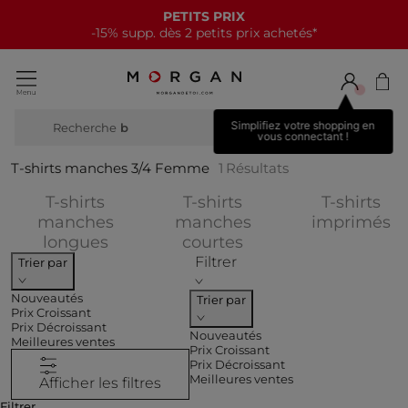
PETITS PRIX
-15% supp. dès 2 petits prix achetés*
Simplifiez votre shopping en
Recherche
bot
vous connectant !
T-shirts manches 3/4 Femme
1
Résultats
T-shirts
T-shirts
T-shirts
Af
manches
manches
imprimés
Affiner par CATEGORIES : T-shirts m
Affiner par CATEGOR
longues
courtes
Filtrer
Trier par
Nouveautés
Trier par
Prix Croissant
Prix Décroissant
Nouveautés
Meilleures ventes
Prix Croissant
Prix Décroissant
Meilleures ventes
Afficher les filtres
Filtrer