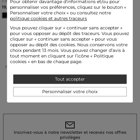
T-shirt manches longues
Pour obtenir davantage d'informations et/ou pour
côtelé noir femme
19,00 €
personnaliser vos préférences, cliquez sur le bouton «
Personnaliser votre choix » ou consultez notre
politique cookies et autres traceurs
Vous pouvez cliquer sur «
continuer sans accepter
»
Vous avez vu
1
articles sur
1
pour vous opposer au dépôt des traceurs. Vous pouvez
cliquer sur « continuer sans accepter » pour vous
opposer au dépôt des cookies. Nous conservons votre
PRÊTE À CRAQUER ?
choix pendant 13 mois. Vous pouvez changer d’avis à
tout moment en cliquant sur l’icône « Politique
cookies » en bas de chaque page.
Accueil
Vêtements Femme
Tops Et T-Shirts Femme
T-Shirts Manches 3/4 Femme
Tout accepter
Personnaliser votre choix
Inscrivez-vous à notre newsletter et recevez nos offres
privilèges