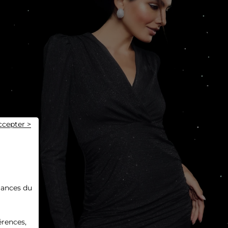
ccepter >
mances du
érences,