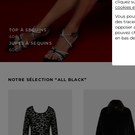
cliquez s
cookies e
Vous pouv
des trace
opposer a
TOP À SEQUINS
pouvez ch
40€
en bas d
JUPES À SEQUINS
60€
NOTRE SÉLECTION “ALL BLACK”