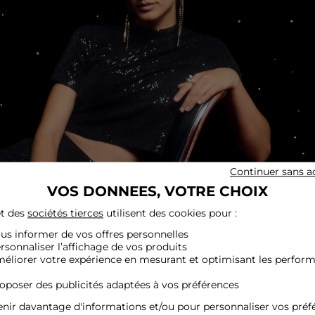
Continuer sans a
VOS DONNEES, VOTRE CHOIX
t des
sociétés tierces
utilisent des cookies pour :
ous informer de vos offres personnelles
ersonnaliser l’affichage de vos produits
méliorer votre expérience en mesurant et optimisant les perfor
roposer des publicités adaptées à vos préférences
nir davantage d'informations et/ou pour personnaliser vos préf