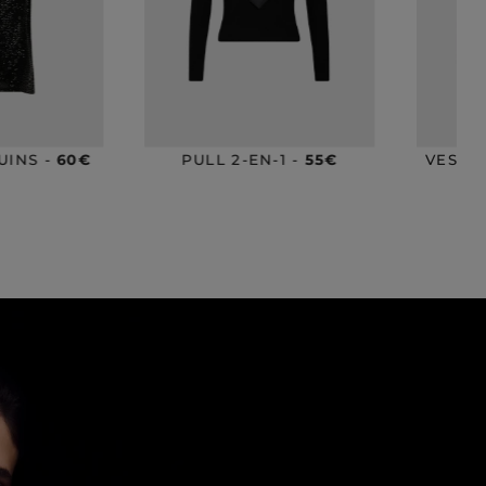
-1 -
55€
VESTE JACQUARD -
110€