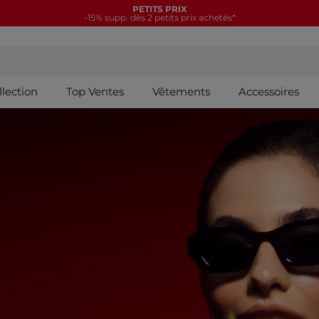
NOUVELLE COLLECTION
15€ offerts tous les 70€*
llection
Top Ventes
Vêtements
Accessoires