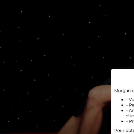
Morgan e
- V
- P
- A
site
- P
Pour obte