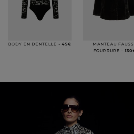
MANTEAU FAUSSE
TOP À SEQUINS -
FOURRURE -
130€