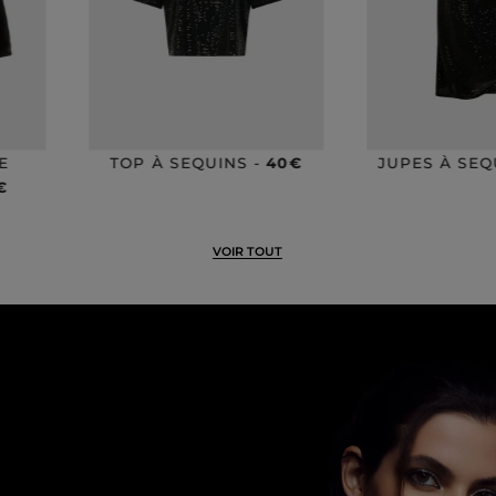
40€
JUPES À SEQUINS -
60€
PULL 2-EN
VOIR TOUT