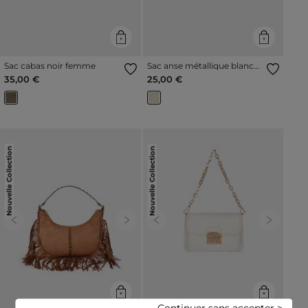
Sac cabas noir femme
Sac anse métallique blanc
femme
35,00 €
25,00 €
Nouvelle Collection
Nouvelle Collection
Previous
Next
Previous
Next