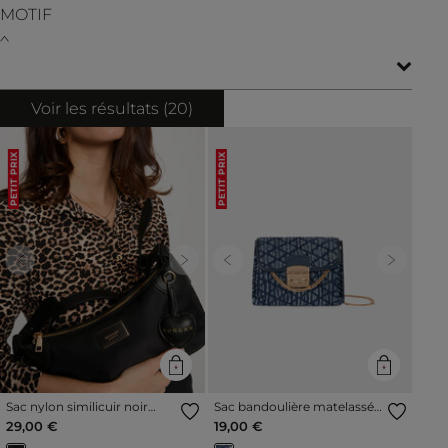
MOTIF
Voir les résultats (
20
)
PETIT PRIX
PETIT PRIX
Previous
Next
Previous
Next
Sac nylon similicuir noir
Sac bandoulière matelassé
femme
denim stone femme
29,00 €
19,00 €