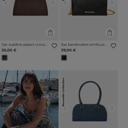
Previous
Next
Previous
Next
Sac suédine aspect croco
Sac bandoulière similicuir
marron foncé femme
noir femme
55,00 €
39,00 €
Nouvelle Collection
Previous
Next