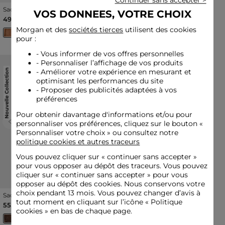
Continuer sans accepter >
Sac franges suédine beige
Sac pochette à franges
VOS DONNEES, VOTRE CHOIX
femme
ivoire femme
49,00 €
39,00 €
Morgan et des
sociétés tierces
utilisent des cookies
pour :
- Vous informer de vos offres personnelles
- Personnaliser l’affichage de vos produits
Nouvelle Collection
Nouvelle Collection
- Améliorer votre expérience en mesurant et
optimisant les performances du site
- Proposer des publicités adaptées à vos
préférences
Pour obtenir davantage d'informations et/ou pour
personnaliser vos préférences, cliquez sur le bouton «
Previous
Next
Previous
Next
Personnaliser votre choix » ou consultez notre
politique cookies et autres traceurs
Vous pouvez cliquer sur «
continuer sans accepter
»
pour vous opposer au dépôt des traceurs. Vous pouvez
cliquer sur « continuer sans accepter » pour vous
opposer au dépôt des cookies. Nous conservons votre
choix pendant 13 mois. Vous pouvez changer d’avis à
Sac porté épaule
Sac cabas tressé noir
multicolore femme
femme
tout moment en cliquant sur l’icône « Politique
55,00 €
65,00 €
cookies » en bas de chaque page.