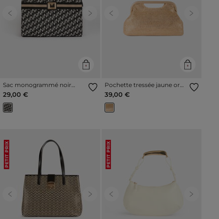
Previous
Next
Previous
Next
Sac monogrammé noir
Pochette tressée jaune or
femme
femme
29,00 €
39,00 €
PETIT PRIX
PETIT PRIX
Previous
Next
Previous
Next