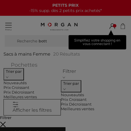
IX
NOUVELLE COLL
 prix achetés*
15€ offerts tous 
Simplifiez votre shopping en
Recherche
bottes haut
vous connectant !
Sacs à mains Femme
20
Résultats
Affiner par CATEGORIES : Pochette
Pochettes
Filtrer
Trier par
Nouveautés
Trier par
Prix Croissant
Prix Décroissant
Nouveautés
Meilleures ventes
Prix Croissant
Prix Décroissant
Meilleures ventes
Afficher les filtres
Filtrer