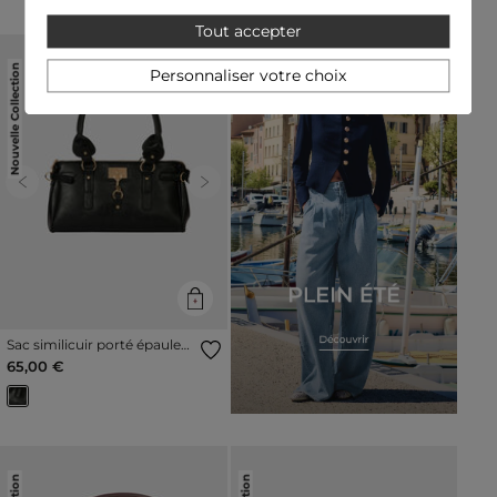
Tout accepter
Nouvelle Collection
Personnaliser votre choix
Previous
Next
Sac similicuir porté épaule
noir femme
65,00 €