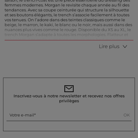
saison, le trench-coat est une pièce essentielle du dressing des
femmes modernes. Morgan le revisite chaque année au fil des
tendances. Avec sa coupe ceinturée qui structure la silhouette
et ses boutons élégants, le trench s’associe facilement à toutes
vos tenues. On l’adore dans des teintes classiques comme le
beige, le marron, le kaki, le blanc ou le noir, mais aussi dans des
nuances plus vives comme le rouge. Disponible du XS au XL, le
trench Morgan s’adapte à toutes les morphologies. Flatteur et
polyvalent, il se porte aussi bien avec un jean brut qu’avec une
robe habillée. Droit ou fluide, en similicuir ou en laine
Lire plus
mélangée : découvrez sans attendre cette collection irrésistible
sur votre boutique en ligne Morgan.
Le trench-coat, votre allié mode pour la mi-saison
Le trench-coat est l’un des manteaux les plus élégants et
pratiques pour affronter les variations de températures. Parfait
pour la mi-saison, il vous protège du vent et des intempéries
grâce à ses matières déperlantes comme le coton gabardine ou
le similicuir. Certains modèles sont dotés d’une capuche, parfois
Inscrivez-vous à notre newsletter et recevez nos offres
amovible, pour vous garder au sec. Si vous cherchez un trench
privilèges
plus chaud, privilégiez un modèle en laine mélangée. Léger et
facile à superposer, il se porte sur un pull épais comme sur un
body manches longues. C’est le manteau idéal pour une
OK
Votre e-mail
transition tout en douceur entre deux saisons.
Quelle longueur de trench choisir ?
Le trench se décline en plusieurs longueurs pour répondre à