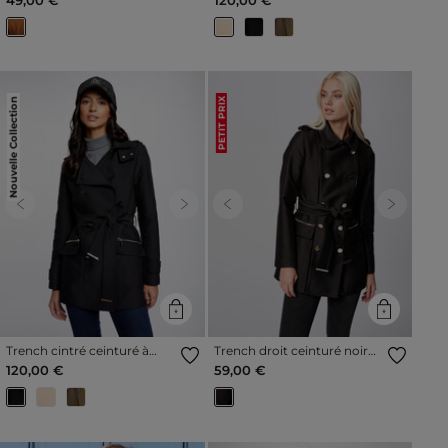
Nouvelle Collection
PETIT PRIX
Previous
Next
Previous
Next
Trench cintré ceinturé à
Trench droit ceinturé noir
capuche noir femme
femme
120,00 €
59,00 €