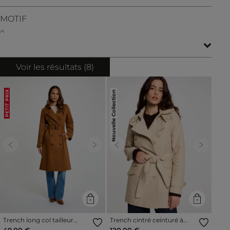
MOTIF
Voir les résultats (
8
)
Nouvelle Collection
PETIT PRIX
Previous
Next
Previous
Next
Trench long col tailleur
Trench cintré ceinturé à
marron cognac femme
capuche sable femme
49,00 €
120,00 €