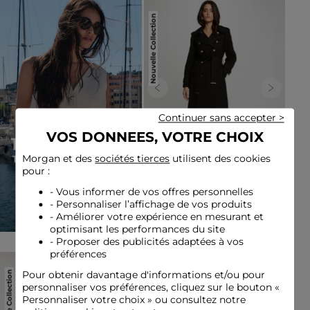
Nouvelle Collection
Previous
Next
Continuer sans accepter >
VOS DONNEES, VOTRE CHOIX
Morgan et des
sociétés tierces
utilisent des cookies
pour :
Trench long ceinturé noir
- Vous informer de vos offres personnelles
femme
130,00 €
- Personnaliser l’affichage de vos produits
- Améliorer votre expérience en mesurant et
optimisant les performances du site
- Proposer des publicités adaptées à vos
préférences
Nouvelle Collection
Nouvelle Collection
Pour obtenir davantage d'informations et/ou pour
personnaliser vos préférences, cliquez sur le bouton «
Personnaliser votre choix » ou consultez notre