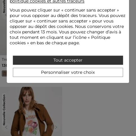
politique cookies et autres traceurs
Vous pouvez cliquer sur «
continuer sans accepter
»
pour vous opposer au dépôt des traceurs. Vous pouvez
Previous
Next
Previous
Next
cliquer sur « continuer sans accepter » pour vous
opposer au dépôt des cookies. Nous conservons votre
choix pendant 13 mois. Vous pouvez changer d’avis à
tout moment en cliquant sur l’icône « Politique
cookies » en bas de chaque page.
Trench long ceinturé
Trench cintré ceinturé à
Tout accepter
multicolore femme
capuche vert kaki femme
130,00 €
120,00 €
Personnaliser votre choix
Nouvelle Collection
Previous
Next