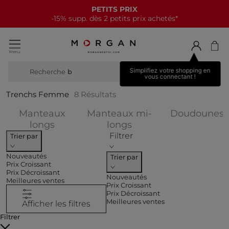
PETITS PRIX
-15% supp. dès 2 petits prix achetés*
Simplifiez votre shopping en
Recherche
botte
vous connectant !
Trenchs Femme
8
Résultats
A
Manteaux
Manteaux mi-
Doudounes
Affiner par CATEGORIES : Manteaux l
Affiner par CATEGOR
longs
longs
Filtrer
Trier par
Nouveautés
Trier par
Prix Croissant
Prix Décroissant
Nouveautés
Meilleures ventes
Prix Croissant
Prix Décroissant
Meilleures ventes
Afficher les filtres
Filtrer