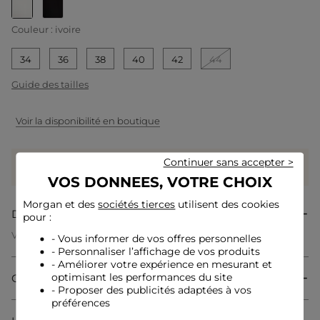
selected
Couleur :
ivoire
34
36
38
40
42
44
Guide des tailles
Voir la disponibilité en boutique
Gagnez
55 coeurs grâce à ce produit
Continuer sans accepter >
Connectez-vous ou inscrivez-vous
VOS DONNEES, VOTRE CHOIX
Morgan et des
sociétés tierces
utilisent des cookies
Description
pour :
Veste droite manches 3/4
- Vous informer de vos offres personnelles
Coupe droite courte
- Personnaliser l’affichage de vos produits
Col ouvert
- Améliorer votre expérience en mesurant et
Manches 3/4
Composition & Entretien
optimisant les performances du site
Poignets boutonnés
- Proposer des publicités adaptées à vos
Épaulettes
préférences
Le mannequin mesure 1m75 et porte une taille S/36
Conseil taille : choisissez votre taille habituelle