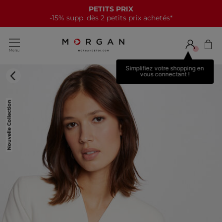
PETITS PRIX
-15% supp. dès 2 petits prix achetés*
Simplifiez votre shopping en
vous connectant !
Nouvelle Collection