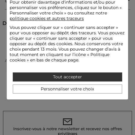
Livraison & Retour
Pour obtenir davantage d'informations et/ou pour
Référence : 32536300889070201 221-VELEO.F
personnaliser vos préférences, cliquez sur le bouton «
Personnaliser votre choix » ou consultez notre
Catégorie :
Vestes mi-saison femme
politique cookies et autres traceurs
Découvrez aussi
Couleur :
Vestes mi-saison femme beige
Vous pouvez cliquer sur «
continuer sans accepter
»
pour vous opposer au dépôt des traceurs. Vous pouvez
cliquer sur « continuer sans accepter » pour vous
Vestes boléro
Vestes
Vestes mi-saison
opposer au dépôt des cookies. Nous conservons votre
choix pendant 13 mois. Vous pouvez changer d’avis à
tout moment en cliquant sur l’icône « Politique
cookies » en bas de chaque page.
Accueil
Vêtements Femme
Vestes Femme
Vestes Mi-Saison Femme
Veste Droite Manches 3/4 Ivoire Femme
Tout accepter
Personnaliser votre choix
Inscrivez-vous à notre newsletter et recevez nos offres
privilèges