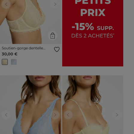
Previous
Next
Soutien-gorge dentelle
bretelles fines jaune femme
30,00 €
Previous
Next
Previous
Next