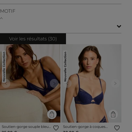
MOTIF
Voir les résultats (
30
)
Nouvelle Collection
Nouvelle Collection
Previous
Next
Previous
Next
Soutien-gorge souple bleu
Soutien-gorge à coques
marine femme
bleu marine femme