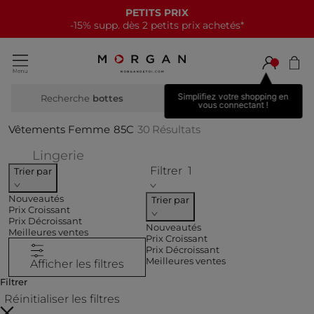
NOUVELLE COLLECTION
15€ offerts tous les 70€*
Simplifiez votre shopping en
Recherche
bottes haut
vous connectant !
Vêtements Femme
85C
30
Résultats
Affiner par CATEGORIES : Lingerie
Lingerie
Filtrer
1
Trier par
Nouveautés
Trier par
Prix Croissant
Prix Décroissant
Nouveautés
Meilleures ventes
Prix Croissant
Prix Décroissant
Meilleures ventes
Afficher les filtres
Filtrer
Réinitialiser les filtres