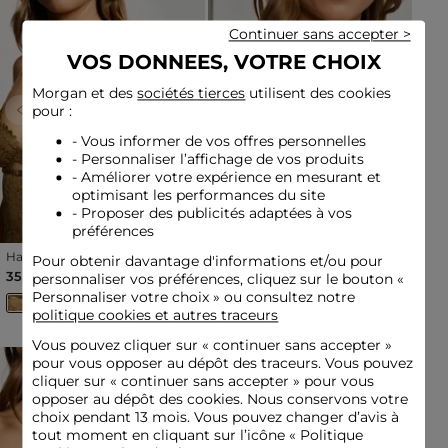
Continuer sans accepter >
VOS DONNEES, VOTRE CHOIX
Morgan et des
sociétés tierces
utilisent des cookies
pour :
Previous
Next
Previous
Next
- Vous informer de vos offres personnelles
- Personnaliser l’affichage de vos produits
- Améliorer votre expérience en mesurant et
optimisant les performances du site
- Proposer des publicités adaptées à vos
préférences
Haut de lingerie en dentelle
Soutien-gorge dentelle
Pour obtenir davantage d'informations et/ou pour
bronze femme
blanc femme
35,00 €
30,50 €
personnaliser vos préférences, cliquez sur le bouton «
Personnaliser votre choix » ou consultez notre
politique cookies et autres traceurs
Vous pouvez cliquer sur «
continuer sans accepter
»
pour vous opposer au dépôt des traceurs. Vous pouvez
cliquer sur « continuer sans accepter » pour vous
opposer au dépôt des cookies. Nous conservons votre
choix pendant 13 mois. Vous pouvez changer d’avis à
tout moment en cliquant sur l’icône « Politique