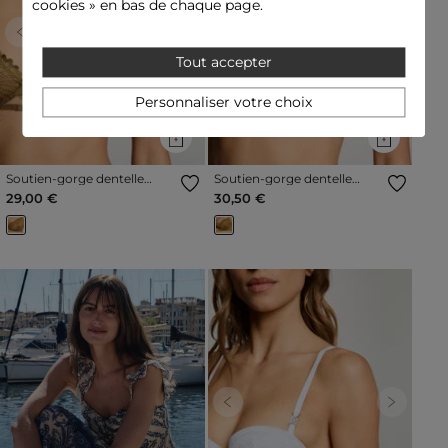
cookies » en bas de chaque page.
Previous
Next
Previous
Next
Tout accepter
Personnaliser votre choix
Soutien-gorge dentelle
Soutien-gorge dentelle
bronze femme
bronze femme
29,00 €
30,50 €
Previous
Next