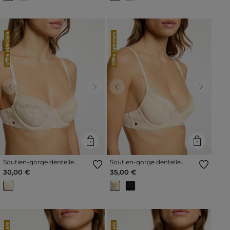
Offre spéciale
Offre spéciale
Previous
Next
Previous
Next
Soutien-gorge dentelle
Soutien-gorge dentelle
bretelles fines beige femme
bretelles fines beige femme
30,00 €
35,00 €