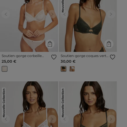
Previous
Next
Previous
Next
Soutien-gorge corbeille
Soutien-gorge coques vert
rose pale femme
kaki femme
25,00 €
30,00 €
Nouvelle Collection
Nouvelle Collection
Previous
Next
Previous
Next