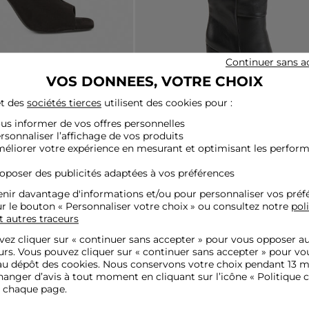
Continuer sans a
VOS DONNEES, VOTRE CHOIX
t des
sociétés tierces
utilisent des cookies pour :
ous informer de vos offres personnelles
ersonnaliser l’affichage de vos produits
demi-ouvertes noir femme
Bottes à talons et bouts pointus noir f
méliorer votre expérience en mesurant et optimisant les perfor
89,00 €
roposer des publicités adaptées à vos préférences
nir davantage d'informations et/ou pour personnaliser vos préf
ur le bouton « Personnaliser votre choix » ou consultez notre
pol
t autres traceurs
Nouvelle Collection
ez cliquer sur «
continuer sans accepter
» pour vous opposer a
urs. Vous pouvez cliquer sur « continuer sans accepter » pour vo
u dépôt des cookies. Nous conservons votre choix pendant 13 m
anger d’avis à tout moment en cliquant sur l’icône « Politique c
e chaque page.