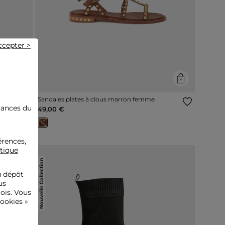
ccepter >
emme
Sandales plates à clous marron femme
mances du
49,00 €
érences,
itique
Nouvelle Collection
u dépôt
us
ois. Vous
ookies »