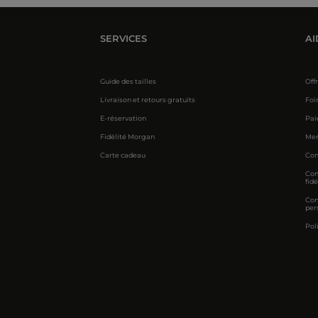
SERVICES
AI
Guide des tailles
Off
Livraison et retours gratuits
Foi
E-réservation
Pai
Fidélité Morgan
Men
Carte cadeau
Con
Con
fidé
Con
per
Pol