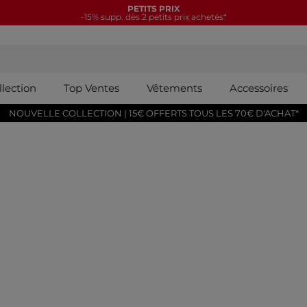
PETITS PRIX
-15% supp. dès 2 petits prix achetés*
llection
Top Ventes
Vêtements
Accessoires
NOUVELLE COLLECTION | 15€ OFFERTS TOUS LES 70€ D'ACHAT*