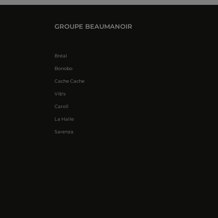
GROUPE BEAUMANOIR
Bréal
Bonobo
Cache Cache
Vib's
Caroll
La Halle
Sarenza