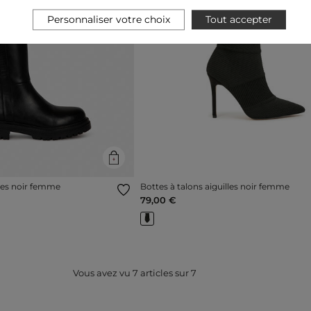
Personnaliser votre choix
Tout accepter
Next
Previous
ées noir femme
Bottes à talons aiguilles noir femme
79,00 €
Vous avez vu
7
articles sur
7