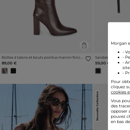
Morgan e
- V
- P
Bottes à talons et bouts pointus marron foncé
Sandales à talons 
femme
- A
89,00 €
59,00 €
site
- P
Pour obte
cliquez s
cookies e
Nouvelle Collection
Vous pouv
des trace
opposer a
pouvez ch
en bas d