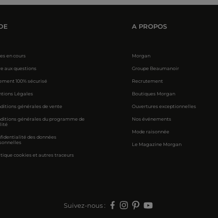
DE
A PROPOS
res en cours
Morgan
re aux questions
Groupe Beaumanoir
ement 100% sécurisé
Recrutement
tions Légales
Boutiques Morgan
ditions générales de vente
Ouvertures exceptionnelles
ditions générales du programme de
Nos événements
lité
Mode raisonnée
fidentialité des données
sonnelles
Le Magazine Morgan
itique cookies et autres traceurs
Suivez-nous :