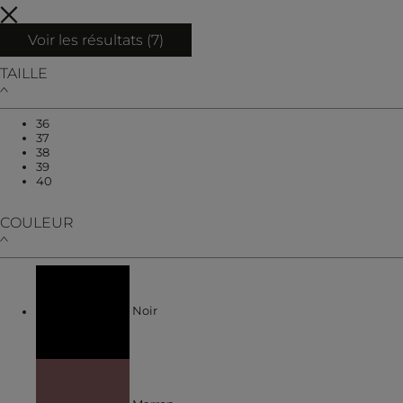
Voir les résultats (
7
)
TAILLE
Affiner par TAILLE : 36
36
Affiner par TAILLE : 37
37
Affiner par TAILLE : 38
38
Affiner par TAILLE : 39
39
Affiner par TAILLE : 40
40
COULEUR
Affiner par COULEUR : Noir
Noir
Affiner par COULEUR : Marron