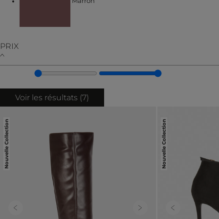
Marron
PRIX
Voir les résultats (
7
)
Nouvelle Collection
Nouvelle Collection
Previous
Next
Previous