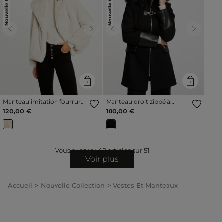
Nouvelle Collection
Nouvelle Collection
Previous
Next
Previous
Next
Manteau imitation fourrure
Manteau droit zippé à
ivoire femme
capuche noir femme
120,00 €
180,00 €
Vous avez vu
48
articles sur
51
Voir plus
Accueil
Nouvelle Collection
Vestes Et Manteaux