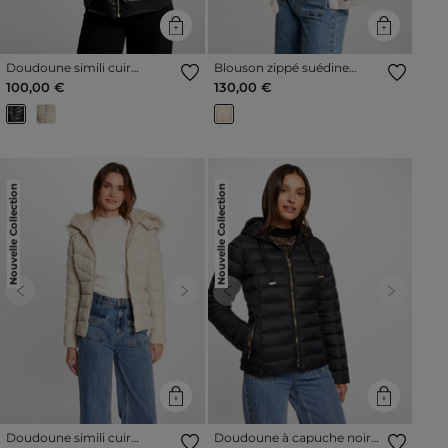
Doudoune simili cuir
Blouson zippé suédine
capuche noir femme
ivoire femme
100,00 €
130,00 €
Nouvelle Collection
Nouvelle Collection
Previous
Next
Previous
Next
Doudoune simili cuir
Doudoune à capuche noir