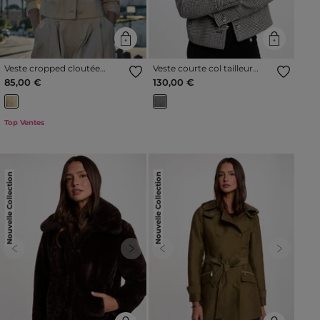
Veste cropped cloutée
Veste courte col tailleur
beige femme
multicolore femme
85,00 €
130,00 €
Top Ventes
Nouvelle Collection
Nouvelle Collection
Previous
Next
Previous
Next