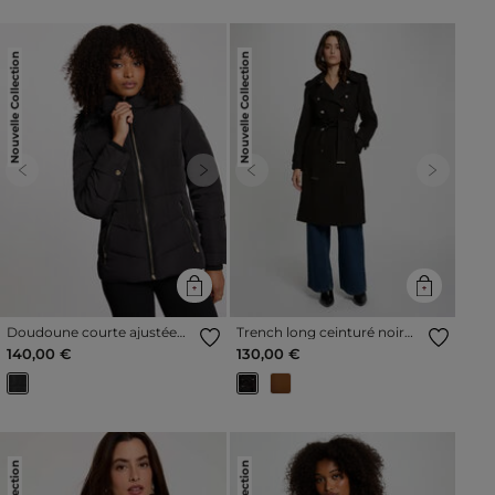
Nouvelle Collection
Nouvelle Collection
Previous
Next
Previous
Next
Doudoune courte ajustée
Trench long ceinturé noir
noir femme
femme
140,00 €
130,00 €