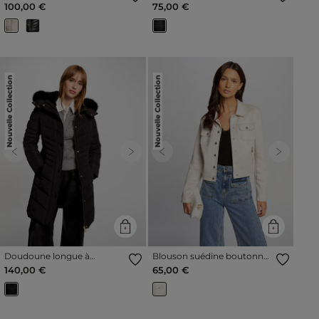
capuche ivoire femme
femme
100,00 €
75,00 €
Nouvelle Collection
Nouvelle Collection
Previous
Next
Previous
Next
Doudoune longue à
Blouson suédine boutonné
capuche noir femme
ecru femme
140,00 €
65,00 €