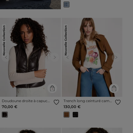
Nouvelle Collection
Nouvelle Collection
Previous
Next
Previous
Next
Doudoune droite à capuche
Trench long ceinturé camel
simili cuir marron foncé
femme
70,00 €
130,00 €
femme