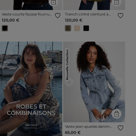
Veste courte fausse fourrure
Trench cintré ceinturé à
marron foncé femme
capuche vert kaki femme
120,00 €
120,00 €
Nouvelle Collection
Previous
Next
Veste jean ajustée denim
double stone femme
65,00 €