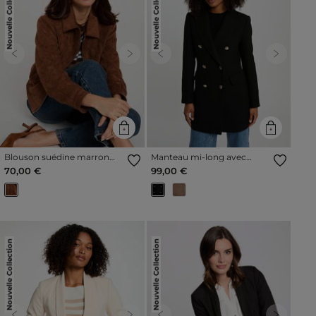
Nouvelle Collection
Nouvelle Collection
Previous
Next
Previous
Next
Blouson suédine marron
Manteau mi-long avec
cognac femme
boutons noir femme
70,00 €
99,00 €
Nouvelle Collection
Nouvelle Collection