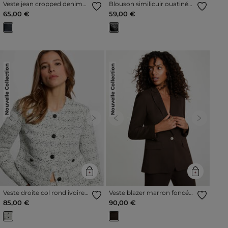
Veste jean cropped denim
Blouson similicuir ouatiné
brut femme
noir femme
65,00 €
59,00 €
Nouvelle Collection
Nouvelle Collection
Previous
Next
Previous
Next
Veste droite col rond ivoire
Veste blazer marron foncé
femme
femme
85,00 €
90,00 €