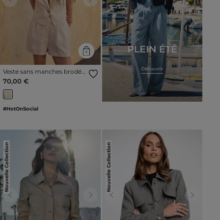
Previous
Next
Veste sans manches brodée
creme femme
70,00 €
#HotOnSocial
Nouvelle Collection
Nouvelle Collection
Previous
Next
Previous
Next