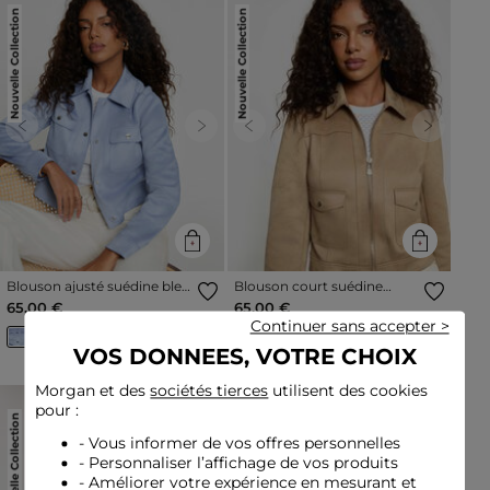
Nouvelle Collection
Nouvelle Collection
Previous
Next
Previous
Next
Blouson ajusté suédine bleu
Blouson court suédine
lavande femme
taupe femme
65,00 €
65,00 €
Continuer sans accepter >
VOS DONNEES, VOTRE CHOIX
Morgan et des
sociétés tierces
utilisent des cookies
pour :
Nouvelle Collection
Nouvelle Collection
- Vous informer de vos offres personnelles
- Personnaliser l’affichage de vos produits
- Améliorer votre expérience en mesurant et