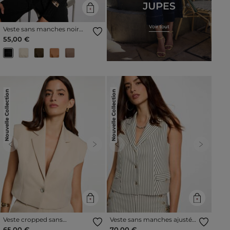
Veste sans manches noir
femme
55,00 €
Nouvelle Collection
Nouvelle Collection
Previous
Next
Previous
Next
Veste cropped sans
Veste sans manches ajustée
manches beige femme
multicolore femme
65,00 €
70,00 €