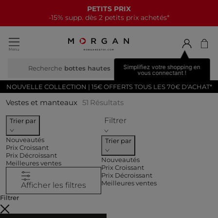
NOUVELLE COLLECTION
15€ offerts tous les 70€*
Simplifiez votre shopping en
Recherche
m
vous connectant !
NOUVELLE COLLECTION | 15€ OFFERTS TOUS LES 70€ D'ACHAT*
Vestes et manteaux
51
Résultats
Filtrer
Trier par
Nouveautés
Trier par
Prix Croissant
Prix Décroissant
Nouveautés
Meilleures ventes
Prix Croissant
Prix Décroissant
Meilleures ventes
Afficher les filtres
Filtrer