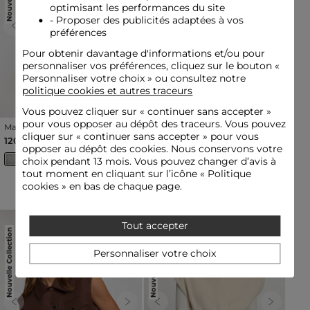
optimisant les performances du site
- Proposer des publicités adaptées à vos
Previous
Next
Previous
Next
préférences
Pour obtenir davantage d'informations et/ou pour
personnaliser vos préférences, cliquez sur le bouton «
Personnaliser votre choix » ou consultez notre
politique cookies et autres traceurs
Vous pouvez cliquer sur «
continuer sans accepter
»
pour vous opposer au dépôt des traceurs. Vous pouvez
Manteau court ajusté gris
Blouson court col ouvert
moyen femme
beige femme
cliquer sur « continuer sans accepter » pour vous
120,00 €
75,00 €
opposer au dépôt des cookies. Nous conservons votre
choix pendant 13 mois. Vous pouvez changer d’avis à
tout moment en cliquant sur l’icône « Politique
#HotOnSocial
cookies » en bas de chaque page.
Tout accepter
Nouvelle Collection
Nouvelle Collection
Personnaliser votre choix
Previous
Next
Previous
Next