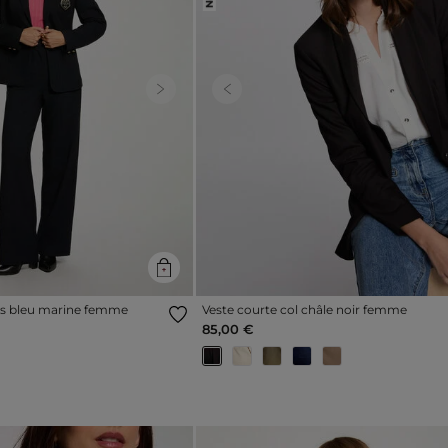
Next
Previous
res bleu marine femme
Veste courte col châle noir femme
85,00 €