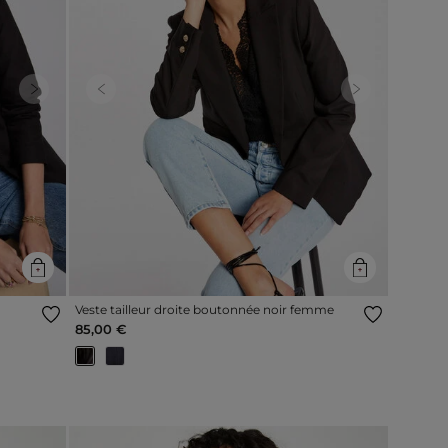
Next
Previous
Next
Veste tailleur droite boutonnée noir femme
85,00 €