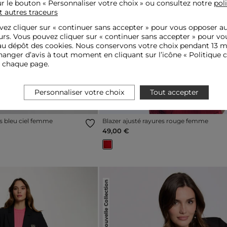
ur le bouton « Personnaliser votre choix » ou consultez notre
pol
t autres traceurs
Next
Previous
ez cliquer sur «
continuer sans accepter
» pour vous opposer a
urs. Vous pouvez cliquer sur « continuer sans accepter » pour vo
u dépôt des cookies. Nous conservons votre choix pendant 13 m
anger d’avis à tout moment en cliquant sur l’icône « Politique c
e chaque page.
Personnaliser votre choix
Tout accepter
es bleu ciel femme
Blazer ajusté rayures rouge femme
49,00 €
Nouvelle Collection