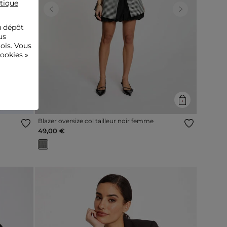
itique
Next
Previous
Next
u dépôt
us
ois. Vous
ookies »
Blazer oversize col tailleur noir femme
49,00 €