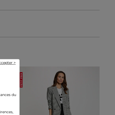
ccepter >
PETIT PRIX
mances du
érences,