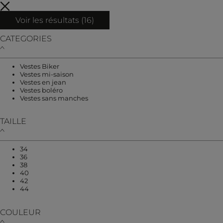
Voir les résultats (
16
)
CATEGORIES
Affiner par CATEGORIES : Vestes Biker
Vestes Biker
Affiner par CATEGORIES : Vestes mi-saison
Vestes mi-saison
Affiner par CATEGORIES : Vestes en jean
Vestes en jean
Affiner par CATEGORIES : Vestes boléro
Vestes boléro
Affiner par CATEGORIES : Vestes sans ma
Vestes sans manches
TAILLE
Affiner par TAILLE : 34
34
Affiner par TAILLE : 36
36
Affiner par TAILLE : 38
38
Affiner par TAILLE : 40
40
Affiner par TAILLE : 42
42
Affiner par TAILLE : 44
44
COULEUR