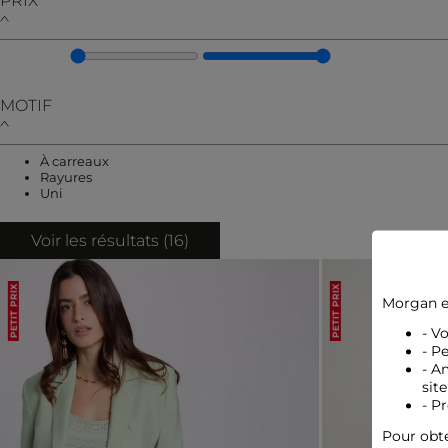
PRIX
MOTIF
Affiner par MOTIF : À carreaux
À carreaux
Affiner par MOTIF : Rayures
Rayures
Affiner par MOTIF : Uni
Uni
Voir les résultats (
16
)
PETIT PRIX
PETIT PRIX
Morgan e
- V
- P
- A
site
- P
Pour obte