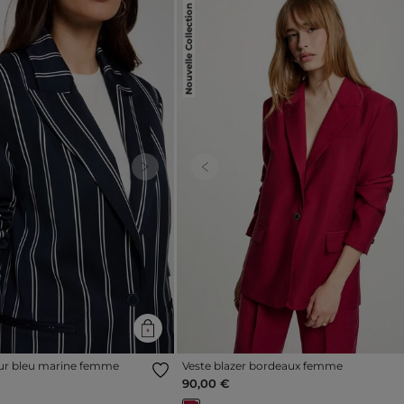
Nouvelle Collection
Next
Previous
leur bleu marine femme
Veste blazer bordeaux femme
90,00 €