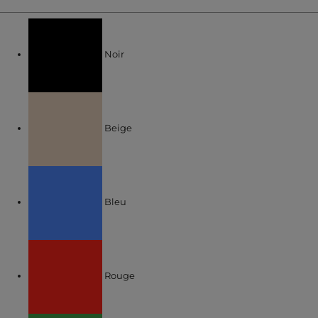
Affiner par COULEUR : Noir
Noir
Affiner par COULEUR : Beige
Beige
Affiner par COULEUR : Bleu
Bleu
Affiner par COULEUR : Rouge
Rouge