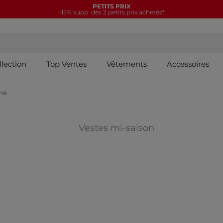
PETITS PRIX
-15% supp. dès 2 petits prix achetés*
llection
Top Ventes
Vêtements
Accessoires
me
RIES : Vestes Biker
Affiner par CA
Vestes mi-saison