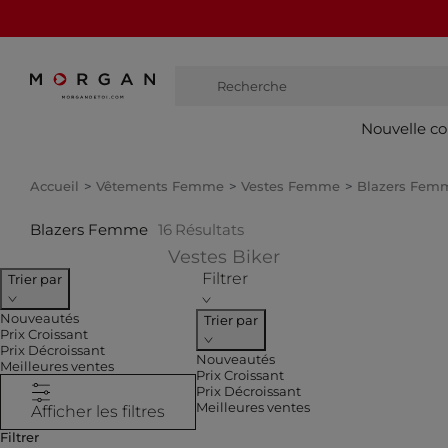
Recherche
bottes hautes
Nouvelle co
Accueil
Vêtements Femme
Vestes Femme
Blazers Fem
Blazers Femme
16
Résultats
Affiner par CATEGO
Vestes Biker
Filtrer
Trier par
Nouveautés
Trier par
Prix Croissant
Prix Décroissant
Nouveautés
Meilleures ventes
Prix Croissant
Prix Décroissant
Meilleures ventes
Afficher les filtres
Filtrer