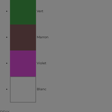
Affiner par COULEUR : Vert
Vert
Affiner par COULEUR : Marron
Marron
Affiner par COULEUR : Violet
Violet
Affiner par COULEUR : Blanc
Blanc