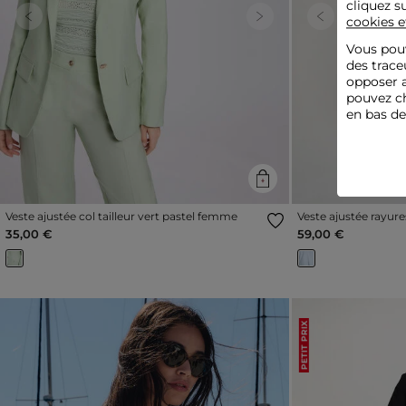
cliquez s
cookies e
Previous
Next
Previous
Vous pouv
des trace
opposer a
pouvez ch
en bas d
Veste ajustée col tailleur vert pastel femme
Veste ajustée rayur
35,00 €
59,00 €
PETIT PRIX