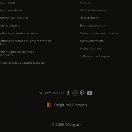
res en cours
Morgan
re aux questions
Groupe Beaumanoir
ement 100% sécurisé
Recrutement
tions Légales
Boutiques Morgan
ditions générales de vente
Ouvertures exceptionnelles
ditions générales du programme de
Nos événements
lité
Mode raisonnée
fidentialité des données
sonnelles
Le Magazine Morgan
itique cookies et autres traceurs
Suivez-nous :
Belgium | Français
© 2026 Morgan