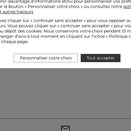
nir davantage d'informations et/ou pour personnaliser vos préf
ur le bouton « Personnaliser votre choix » ou consultez notre
pol
t autres traceurs
ez cliquer sur «
continuer sans accepter
» pour vous opposer a
urs. Vous pouvez cliquer sur « continuer sans accepter » pour vo
u dépôt des cookies. Nous conservons votre choix pendant 13 m
anger d’avis à tout moment en cliquant sur l’icône « Politique c
e chaque page.
Personnaliser votre choix
Tout accepter