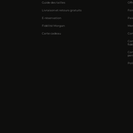
Guide des tailles
Off
Livraison et retours gratuits
Foi
E-réservation
Pai
Fidélité Morgan
Men
Carte cadeau
Con
Con
fidé
Con
per
Pol