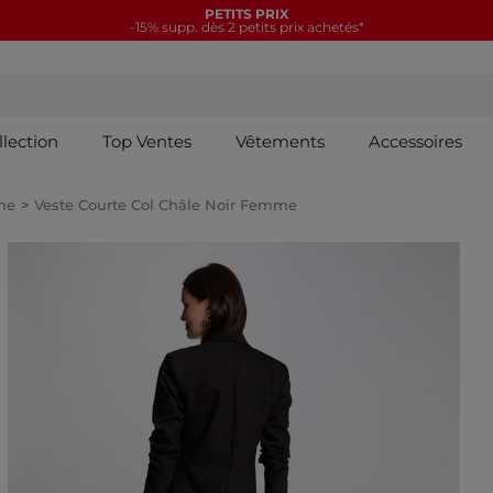
PETITS PRIX
-15% supp. dès 2 petits prix achetés*
llection
Top Ventes
Vêtements
Accessoires
me
Veste Courte Col Châle Noir Femme