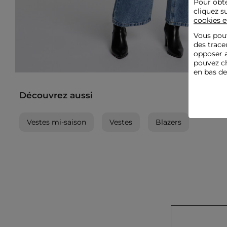
Pour obte
cliquez s
cookies e
Vous pouv
des trace
opposer a
pouvez ch
en bas d
Découvrez aussi
Vestes mi-saison
Vestes
Blazers