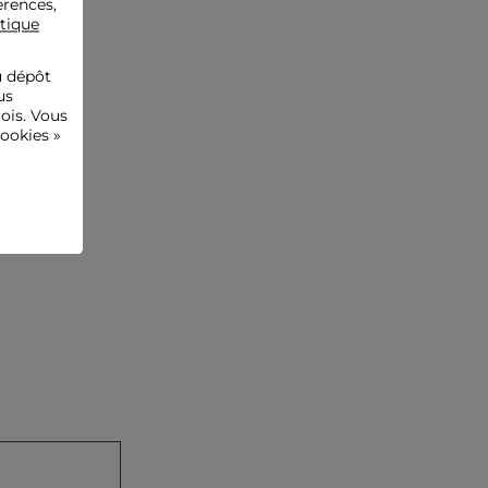
érences,
itique
u dépôt
us
ois. Vous
ookies »