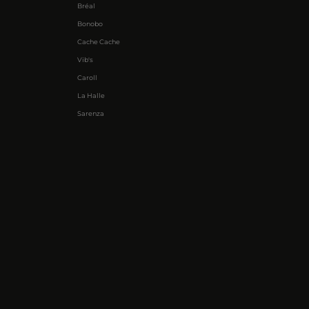
Bréal
Bonobo
Cache Cache
Vib's
Caroll
La Halle
Sarenza