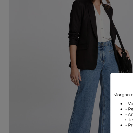
Morgan e
- V
- P
- A
site
- P