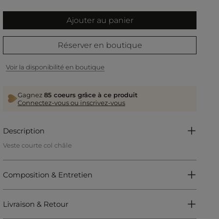
Ajouter au panier
Réserver en boutique
Voir la disponibilité en boutique
Gagnez
85 coeurs grâce à ce produit
Connectez-vous ou inscrivez-vous
Description
Veste courte col châle
Coupe cintrée
Courte
Col châle
Composition & Entretien
Épaulettes
Manches longues
Fermeture boutonnée sur l'avant
2 poches à rabat devant
Livraison & Retour
Référence : 32536301014970979 251-VIKO.F