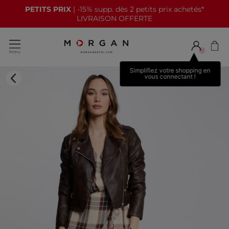
PETITS PRIX
| -15% supp. dès 2 petits prix achetés*
LIVRAISON OFFERTE
Simplifiez votre shopping en
vous connectant !