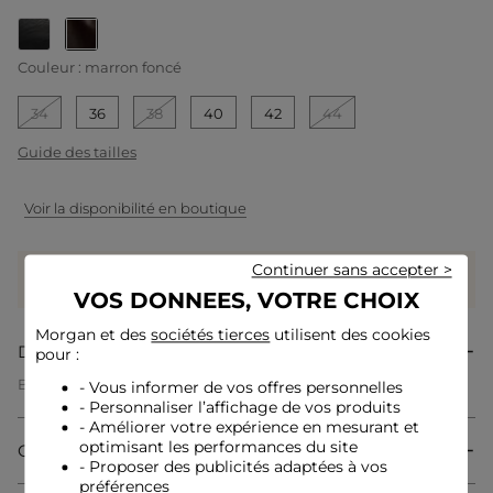
selected
Couleur :
marron foncé
34
36
38
40
42
44
Guide des tailles
Voir la disponibilité en boutique
Continuer sans accepter >
Gagnez
59 coeurs grâce à ce produit
Connectez-vous ou inscrivez-vous
VOS DONNEES, VOTRE CHOIX
Morgan et des
sociétés tierces
utilisent des cookies
Description
pour :
Blouson droit avec col cranté à revers
- Vous informer de vos offres personnelles
Coupe droite courte
- Personnaliser l’affichage de vos produits
Col cranté à revers
- Améliorer votre expérience en mesurant et
Manches longues
optimisant les performances du site
Composition & Entretien
Fermeture zippée
- Proposer des publicités adaptées à vos
Détails zippés sur l'avant
préférences
Pattes boutonnées aux épaules