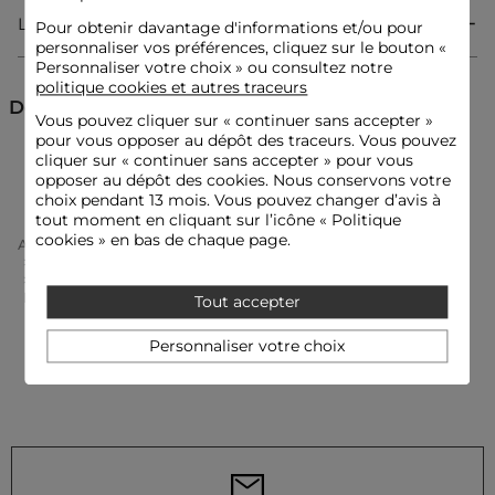
Boutons au niveau du col
Livraison & Retour
Pour obtenir davantage d'informations et/ou pour
Le mannequin mesure 1m75 et porte une taille S/36
personnaliser vos préférences, cliquez sur le bouton «
Conseil taille : choisissez votre taille habituelle
Personnaliser votre choix » ou consultez notre
Référence : 202-GRAMMO.N
politique cookies et autres traceurs
Référence : 32536300824441088 202-GRAMMO.N
Découvrez aussi
Vous pouvez cliquer sur «
continuer sans accepter
»
Catégorie :
Vestes mi-saison femme
pour vous opposer au dépôt des traceurs. Vous pouvez
cliquer sur « continuer sans accepter » pour vous
Couleur :
Vestes mi-saison femme marron
Vestes mi-saison
Vestes
opposer au dépôt des cookies. Nous conservons votre
choix pendant 13 mois. Vous pouvez changer d’avis à
tout moment en cliquant sur l’icône « Politique
cookies » en bas de chaque page.
Accueil
Vêtements Femme
Vestes Femme
Vestes Mi-Saison Femme
Blouson Droit Avec Col Cranté À Revers Marron Foncé
Femme
Tout accepter
Personnaliser votre choix