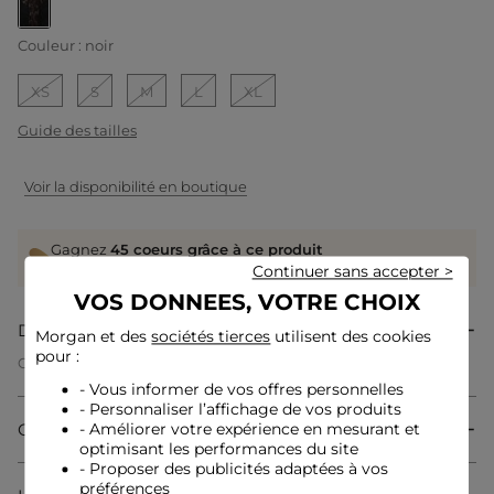
selected
Couleur :
noir
XS
S
M
L
XL
Guide des tailles
Voir la disponibilité en boutique
Gagnez
45 coeurs grâce à ce produit
Connectez-vous ou inscrivez-vous
Continuer sans accepter >
VOS DONNEES, VOTRE CHOIX
Description
Morgan et des
sociétés tierces
utilisent des cookies
pour :
Ce body ajusté en dentelle incarne une féminité sophistiquée.
Sa coupe flatte les courbes avec élégance, tandis que le col
- Vous informer de vos offres personnelles
montant structure la silhouette pour un effet moderne et
- Personnaliser l’affichage de vos produits
raffiné. La délicatesse de la dentelle ajoute une touche
Composition & Entretien
- Améliorer votre expérience en mesurant et
irrésistiblement glamour à cette pièce incontournable.
optimisant les performances du site
- Proposer des publicités adaptées à vos
préférences