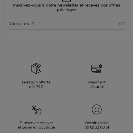
également fortement déconseillé pour éviter d'endommager
Inscrivez-vous à notre newsletter et recevez nos offres
le vêtement.
privilèges
Référence : 32536311045940979 261-DBODY
OK
Votre e-mail
Catégorie :
Body femme
Couleur :
Body femme noir
Livraison offerte
Paiement
dès 79€
sécurisé
E-réserver: essayer
Besoin d'aide
et payer en boutique
09 69 32 00 31