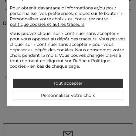
Livraison & Retour
Body
Coupe ajustée
Pour obtenir davantage d'informations et/ou pour
Col montant
personnaliser vos préférences, cliquez sur le bouton «
Manches courtes
Personnaliser votre choix » ou consultez notre
Dentelle
Découvrez aussi
politique cookies et autres traceurs
Vous pouvez cliquer sur «
continuer sans accepter
»
pour vous opposer au dépôt des traceurs. Vous pouvez
T-shirts manches courtes
Body
Idées look
cliquer sur « continuer sans accepter » pour vous
Le body en dentelle s'associe à un pantalon fluide taille haute
opposer au dépôt des cookies. Nous conservons votre
et des escarpins pointus pour une silhouette féminine et
choix pendant 13 mois. Vous pouvez changer d’avis à
Tops et T-shirts
sophistiquée.
tout moment en cliquant sur l’icône « Politique
cookies » en bas de chaque page.
Ce body ajusté sublime avec une jupe crayon, une veste
Accueil
Vêtements Femme
Tops Et T-Shirts Femme
cintrée et un sac structuré pour un look audacieux empreint
Body Femme
Body Dentelle Col Montant Noir Femme
Tout accepter
de caractère.
Personnaliser votre choix
Conseil entretien
Lavez votre body à 30°C en cycle délicat pour préserver la
qualité de la maille. Le repassage est recommandé :
effectuez-le à basse température (maximum 110°) sans utiliser
de vapeur, qui est fortement déconseillée. Le sèche-linge est