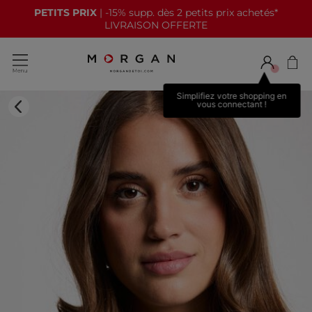
PETITS PRIX
| -15% supp. dès 2 petits prix achetés*
LIVRAISON OFFERTE
Simplifiez votre shopping en
vous connectant !