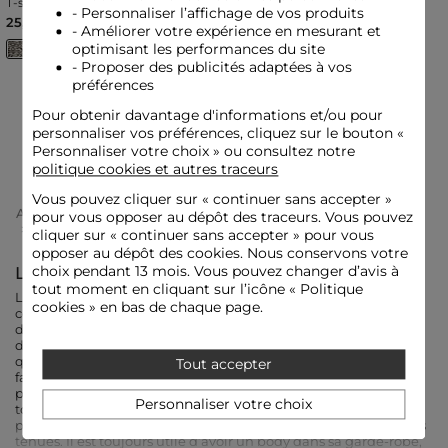
T-shirt manches longues
Body manches longues
- Personnaliser l’affichage de vos produits
multicolore femme
dentelle noir femme
25,00 €
45,00 €
- Améliorer votre expérience en mesurant et
optimisant les performances du site
- Proposer des publicités adaptées à vos
préférences
Vous avez vu
2
articles sur
2
Pour obtenir davantage d'informations et/ou pour
personnaliser vos préférences, cliquez sur le bouton «
PRÊTE À CRAQUER ?
Personnaliser votre choix » ou consultez notre
politique cookies et autres traceurs
Vous pouvez cliquer sur «
continuer sans accepter
»
Accueil
Vêtements Femme
Tops Et T-Shirts Femme
pour vous opposer au dépôt des traceurs. Vous pouvez
Body Femme
cliquer sur « continuer sans accepter » pour vous
opposer au dépôt des cookies. Nous conservons votre
Le body pour femme par Morgan
choix pendant 13 mois. Vous pouvez changer d’avis à
tout moment en cliquant sur l’icône « Politique
Le body pour femme est généralement uni, simple et utilisé
cookies » en bas de chaque page.
comme de la lingerie ou comme une sous-couche qui apporte
de la chaleur. Mais sur votre boutique en ligne Morgan, il
devient la pièce phare de vos looks du quotidien, et il n’est pas
question de le cacher sous vos vêtements ! Avec des détails
Tout accepter
fantaisie, de la dentelle, des empiècements en tulle, du
plumetis et des manches transparentes, le body féminin attire
Personnaliser votre choix
tous les regards. Il se porte fièrement, seul ou en superposition,
pour apporter de la modernité et du glamour à chacune de vos
tenues. Il est toujours utile d’avoir un body dans sa garde-robe,