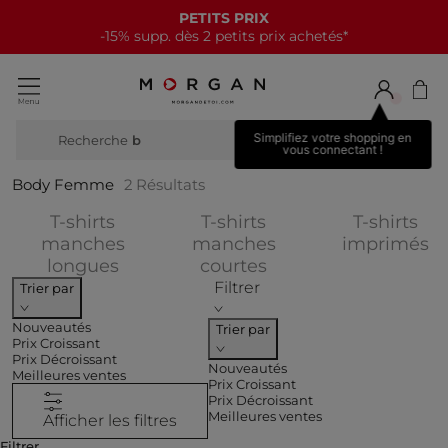
PETITS PRIX
-15% supp. dès 2 petits prix achetés*
Simplifiez votre shopping en
Recherche
bott
vous connectant !
Body Femme
2
Résultats
T-shirts
T-shirts
T-shirts
Af
manches
manches
imprimés
Affiner par CATEGORIES : T-shirts m
Affiner par CATEGOR
longues
courtes
Filtrer
Trier par
Nouveautés
Trier par
Prix Croissant
Prix Décroissant
Nouveautés
Meilleures ventes
Prix Croissant
Prix Décroissant
Meilleures ventes
Afficher les filtres
Filtrer