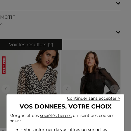
MOTIF
Voir les résultats (
2
)
PETIT PRIX
Previous
Next
Previous
Next
Continuer sans accepter >
VOS DONNEES, VOTRE CHOIX
Morgan et des
sociétés tierces
utilisent des cookies
pour :
- Vous informer de vos offres personnelles