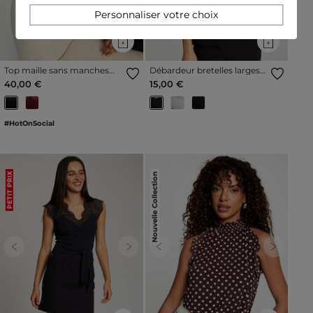
Personnaliser votre choix
Top maille sans manches
Débardeur bretelles larges
noir femme
en dentelle noir femme
40,00 €
15,00 €
#HotOnSocial
Nouvelle Collection
PETIT PRIX
Previous
Next
Previous
Next