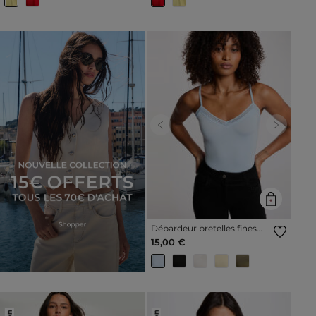
Previous
Next
Débardeur bretelles fines
bande dentelle bleu ciel
15,00 €
femme