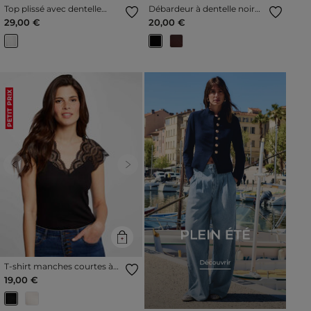
Top plissé avec dentelle
Débardeur à dentelle noir
ivoire femme
femme
29,00 €
20,00 €
PETIT PRIX
Previous
Next
T-shirt manches courtes à
dentelle noir femme
19,00 €