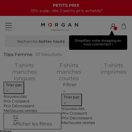
NOUVELLE COLLECTION
15€ offerts tous les 70€*
Simplifiez votre shopping en
Recherche
botte
vous connectant !
Tops Femme
37
Résultats
T-shirts
T-shirts
T-shirts
Af
manches
manches
imprimés
Affiner par CATEGORIES : T-shirts m
Affiner par CATEGOR
longues
courtes
Filtrer
Trier par
Nouveautés
Trier par
Prix Croissant
Prix Décroissant
Nouveautés
Meilleures ventes
Prix Croissant
Prix Décroissant
Meilleures ventes
Afficher les filtres
Filtrer