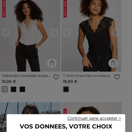
PETIT PRIX
PETIT PRIX
Previous
Next
Previous
Next
Débardeur bretelles larges
T-shirt manches courtes à
en dentelle ivoire femme
dentelle noir femme
15,00 €
15,00 €
PETIT PRIX
Continuer sans accepter >
VOS DONNEES, VOTRE CHOIX