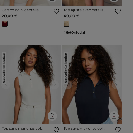
Caraco col v dentelle
Top ajusté avec détails
bordeaux femme
creme femme
20,00 €
40,00 €
#HotOnSocial
Nouvelle Collection
Nouvelle Collection
Previous
Next
Previous
Next
Top sans manches col
Top sans manches col
revers blanc femme
revers bleu marine femme