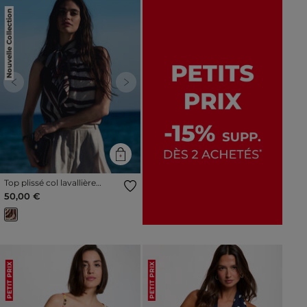
Nouvelle Collection
Previous
Next
Top plissé col lavallière
multicolore femme
50,00 €
PETIT PRIX
PETIT PRIX