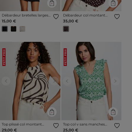
Débardeur bretelles larges
Débardeur col montant
en dentelle bleu marine
marron foncé femme
15,00 €
35,00 €
femme
PETIT PRIX
PETIT PRIX
Previous
Next
Previous
Next
Top plissé col montant
Top col v sans manches
multicolore femme
multicolore femme
29,00 €
25,00 €