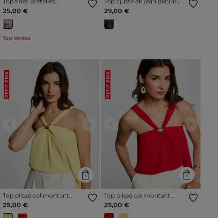
Top fines bretelles
Top ajusté en jean denim
multicolore femme
brut femme
25,00 €
29,00 €
Top Ventes
PETIT PRIX
PETIT PRIX
Previous
Next
Previous
Next
Top plissé col montant
Top plissé col montant
jaune femme
rouge femme
25,00 €
25,00 €