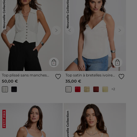
Nouvelle Collection
Nouvelle Collection
Previous
Next
Previous
Next
Top plissé sans manches
Top satin à bretelles ivoire
blanc femme
femme
50,00 €
35,00 €
+2
Nouvelle Collection
PETIT PRIX