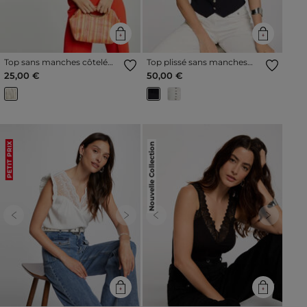
Top sans manches côtelé
Top plissé sans manches
multicolore femme
bleu marine femme
25,00 €
50,00 €
Nouvelle Collection
PETIT PRIX
Previous
Next
Previous
Next