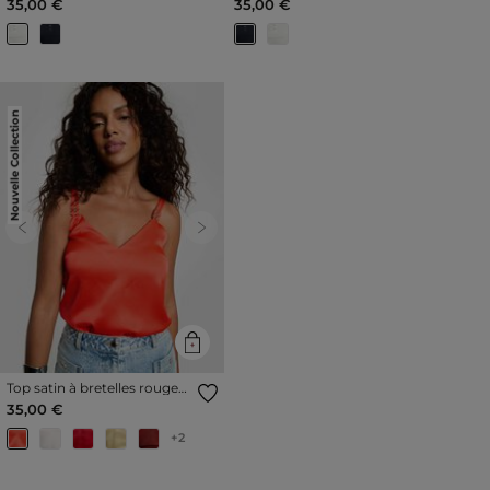
35,00 €
35,00 €
Nouvelle Collection
Previous
Next
Top satin à bretelles rouge
vif femme
35,00 €
+2