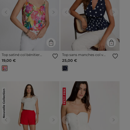
Previous
Next
Previous
Next
Top satiné col bénitier
Top sans manches col v
multicolore femme
bleu marine femme
19,00 €
25,00 €
Nouvelle Collection
PETIT PRIX
Previous
Next
Previous
Next