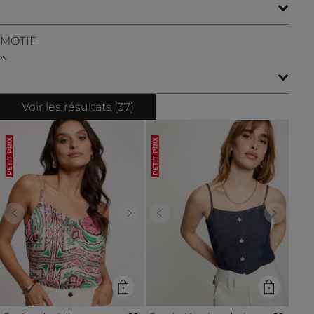
MOTIF
Voir les résultats (
37
)
PETIT PRIX
PETIT PRIX
Previous
Next
Previous
Next