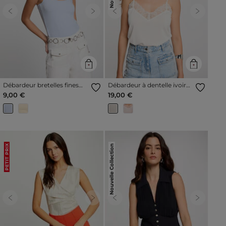
Previous
Next
Previous
Next
Débardeur bretelles fines
Débardeur à dentelle ivoire
bleu ciel femme
femme
9,00 €
19,00 €
Nouvelle Collection
PETIT PRIX
Previous
Next
Previous
Next