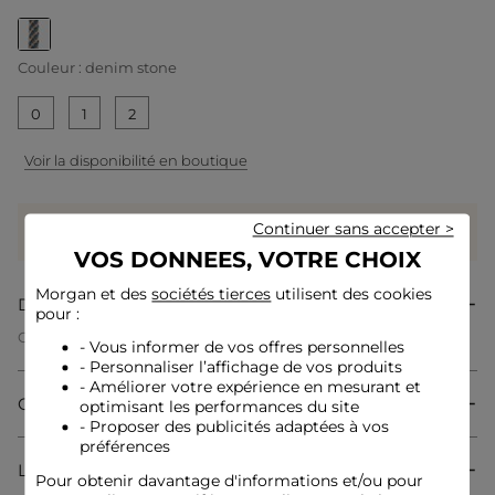
selected
Couleur :
denim stone
0
1
2
Voir la disponibilité en boutique
Gagnez
29 coeurs grâce à ce produit
Continuer sans accepter >
Connectez-vous ou inscrivez-vous
VOS DONNEES, VOTRE CHOIX
Morgan et des
sociétés tierces
utilisent des cookies
Description
pour :
Ceinture en jean tressée
- Vous informer de vos offres personnelles
Ceinture ajustable avec boucle métallique effet tressé
- Personnaliser l’affichage de vos produits
Denim
- Améliorer votre expérience en mesurant et
Effet tressé
Composition & Entretien
optimisant les performances du site
Détails bijoux sur le long de la ceinture
- Proposer des publicités adaptées à vos
Référence : 32536300973440304 241-3GLAD
préférences
Livraison & Retour
Catégorie :
Ceintures femme
Pour obtenir davantage d'informations et/ou pour