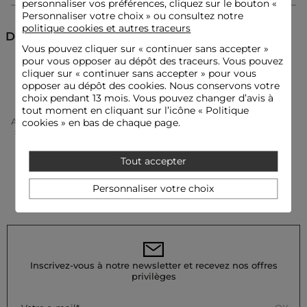
personnaliser vos préférences, cliquez sur le bouton «
Couleur :
Ceintures femme bleu
Personnaliser votre choix » ou consultez notre
politique cookies et autres traceurs
Découvrez aussi
Vous pouvez cliquer sur «
continuer sans accepter
»
pour vous opposer au dépôt des traceurs. Vous pouvez
Ceintures
cliquer sur « continuer sans accepter » pour vous
opposer au dépôt des cookies. Nous conservons votre
choix pendant 13 mois. Vous pouvez changer d’avis à
tout moment en cliquant sur l’icône « Politique
Accueil
Accessoires Femme
Ceintures Femme
cookies » en bas de chaque page.
Ceinture En Jean Tressée Denim Stone Femme
Tout accepter
Personnaliser votre choix
Inscrivez-vous à notre newsletter et recevez nos offres
privilèges