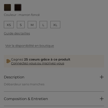
selected
Couleur :
marron foncé
XS
S
M
L
XL
Guide des tailles
Voir la disponibilité en boutique
Gagnez
25 coeurs grâce à ce produit
Connectez-vous ou inscrivez-vous
Description
Débardeur sans manches
Coupe droite
Col rond
Sans manches
Composition & Entretien
Effet côtelé
Ouverture avec boucle à l'épaule
Fils métallisés