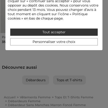
cliquer sur « continuer sans accepter » pour vous
opposer au dépôt des cookies. Nous conservons votre
choix pendant 13 mois. Vous pouvez changer d’avis à
tout moment en cliquant sur l’icône « Politique
cookies » en bas de chaque page.
Tout accepter
Pantacourt large taille haute blanc femme
Personnaliser votre choix
35,00 €
Découvrez aussi
Débardeurs
Tops et T-shirts
Accueil
Vêtements Femme
Tops Et T-Shirts Femme
Débardeurs Femme
Débardeur Sans Manches Marron Foncé Femme