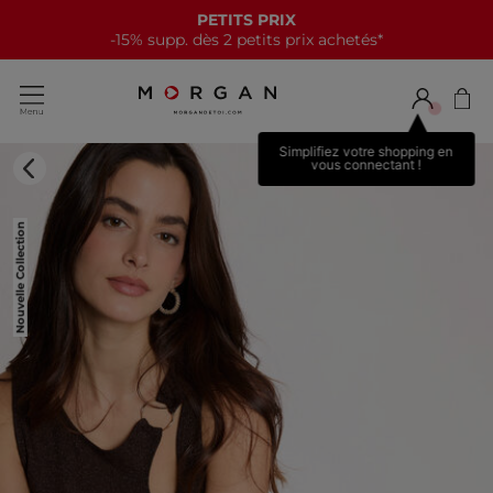
PETITS PRIX
-15% supp. dès 2 petits prix achetés*
Simplifiez votre shopping en
vous connectant !
Nouvelle Collection