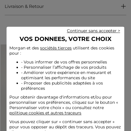
Livraison & Retour
Référence : 32536311031951088 252-DESI
Catégorie :
Débardeurs femme
Couleur :
Débardeurs femme marron
Complétez votre look
Continuer sans accepter >
VOS DONNEES, VOTRE CHOIX
Morgan et des
sociétés tierces
utilisent des cookies
pour :
- Vous informer de vos offres personnelles
- Personnaliser l’affichage de vos produits
- Améliorer votre expérience en mesurant et
optimisant les performances du site
- Proposer des publicités adaptées à vos
préférences
Pour obtenir davantage d'informations et/ou pour
personnaliser vos préférences, cliquez sur le bouton «
Personnaliser votre choix » ou consultez notre
politique cookies et autres traceurs
Vous pouvez cliquer sur «
continuer sans accepter
»
pour vous opposer au dépôt des traceurs. Vous pouvez