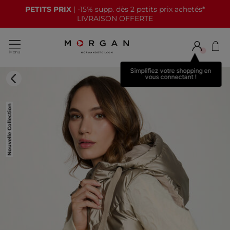
PETITS PRIX
| -15% supp. dès 2 petits prix achetés*
LIVRAISON OFFERTE
Simplifiez votre shopping en
vous connectant !
Nouvelle Collection