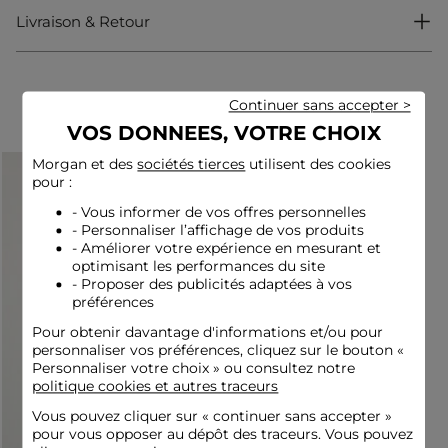
Livraison & Retour
Doudoune courte
Manches courtes
Capuche
Fermeture zippée
Brillant
Complétez votre look
Continuer sans accepter >
VOS DONNEES, VOTRE CHOIX
Idées look
Morgan et des
sociétés tierces
utilisent des cookies
La doudoune courte s'associe à un pull texturé et un pantalon
pour :
fluide pour une allure douce, rehaussée par des bottines
pointues.
- Vous informer de vos offres personnelles
- Personnaliser l’affichage de vos produits
- Améliorer votre expérience en mesurant et
optimisant les performances du site
Cette doudoune brillante sublime une robe près du corps
- Proposer des publicités adaptées à vos
avec une ceinture marquée et des cuissardes ajustées pour un
contraste audacieux.
préférences
Pour obtenir davantage d'informations et/ou pour
personnaliser vos préférences, cliquez sur le bouton «
Conseil entretien
Personnaliser votre choix » ou consultez notre
politique cookies et autres traceurs
Lavez votre doudoune à 30°C en cycle ultra délicat pour
Vous pouvez cliquer sur «
continuer sans accepter
»
préserver son allure. Le lavage à sec en pressing est fortement
pour vous opposer au dépôt des traceurs. Vous pouvez
déconseillé, tout comme l'utilisation du sèche-linge. Le