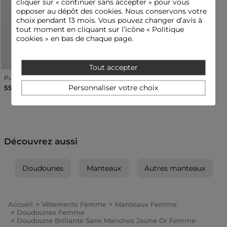
cliquer sur « continuer sans accepter » pour vous
repassage n'est pas préconisé pour ce produit.
opposer au dépôt des cookies. Nous conservons votre
choix pendant 13 mois. Vous pouvez changer d’avis à
Référence : 32536311027450401 252-GSOLIAM
tout moment en cliquant sur l’icône « Politique
Catégorie :
Doudounes femme
cookies » en bas de chaque page.
Couleur :
Doudounes femme jaune
Tout accepter
Pull col rond fantaisie ivoire femme
Personnaliser votre choix
55,00 €
Découvrez aussi
Doudounes
Manteaux
Autres manteaux
Accueil
Vêtements Femme
Manteaux Femme
Doudounes Femme
Doudoune Brillante Sans Manches Jaune Or Femme