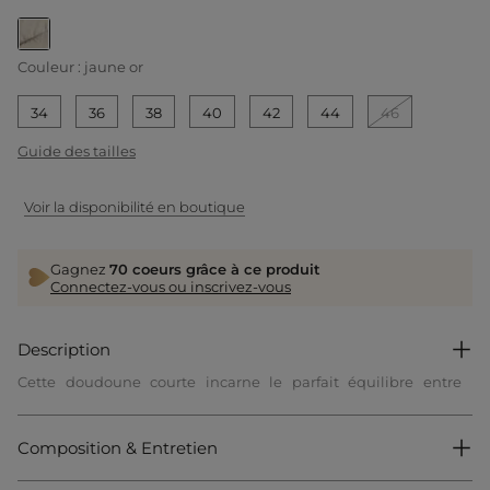
selected
Couleur :
jaune or
34
36
38
40
42
44
46
Guide des tailles
Voir la disponibilité en boutique
Gagnez
70 coeurs grâce à ce produit
Connectez-vous ou inscrivez-vous
Description
Cette doudoune courte incarne le parfait équilibre entre
élégance et décontraction grâce à son style casual chic. Son
aspect brillant illumine la tenue avec une touche moderne
irrésistible. La coupe met en valeur les jambes, affirmant une
Composition & Entretien
silhouette féminine et audacieuse.