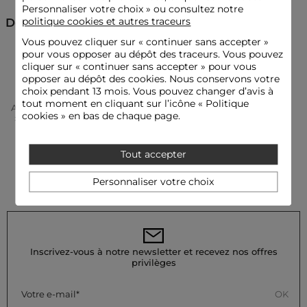
Personnaliser votre choix » ou consultez notre
politique cookies et autres traceurs
Découvrez aussi
Vous pouvez cliquer sur «
continuer sans accepter
»
pour vous opposer au dépôt des traceurs. Vous pouvez
Echarpes
cliquer sur « continuer sans accepter » pour vous
opposer au dépôt des cookies. Nous conservons votre
choix pendant 13 mois. Vous pouvez changer d’avis à
tout moment en cliquant sur l’icône « Politique
Accueil
Accessoires Femme
Echarpes Femme
cookies » en bas de chaque page.
Écharpe Avec Strass Noir Femme
Tout accepter
Personnaliser votre choix
Inscrivez-vous à notre newsletter et recevez nos offres
privilèges
OK
Votre e-mail