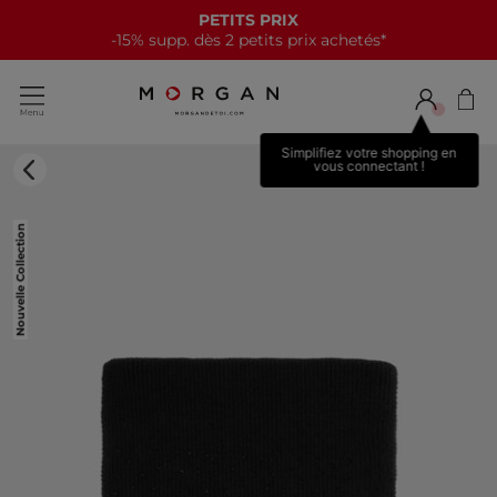
PETITS PRIX
-15% supp. dès 2 petits prix achetés*
Simplifiez votre shopping en
vous connectant !
Nouvelle Collection