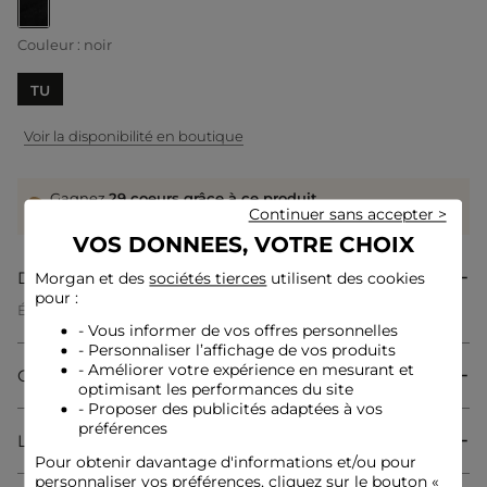
selected
Couleur :
noir
TU
Voir la disponibilité en boutique
Gagnez
29 coeurs grâce à ce produit
Continuer sans accepter >
Connectez-vous ou inscrivez-vous
VOS DONNEES, VOTRE CHOIX
Description
Morgan et des
sociétés tierces
utilisent des cookies
pour :
Écharpe avec strass
Fine maille
- Vous informer de vos offres personnelles
Tricotage en côte
- Personnaliser l’affichage de vos produits
Détails strass
- Améliorer votre expérience en mesurant et
Composition & Entretien
optimisant les performances du site
Référence : 32536300960050100 232-5CLYDE2
- Proposer des publicités adaptées à vos
Catégorie :
Echarpes femme
préférences
Livraison & Retour
Couleur :
Echarpes femme noir
Pour obtenir davantage d'informations et/ou pour
personnaliser vos préférences, cliquez sur le bouton «