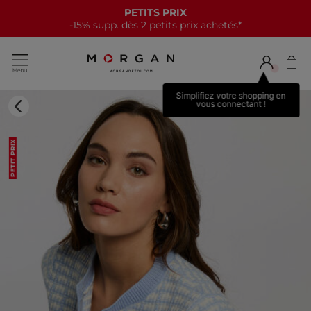
PETITS PRIX
-15% supp. dès 2 petits prix achetés*
Simplifiez votre shopping en
vous connectant !
PETIT PRIX