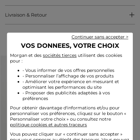
Fermeture boutonnée sur l'avant
Imprimé jacquard
Moyenne maille
Livraison & Retour
Bandes avec un bouton sur le buste
Référence : 32536301012710988 251-MORESA
Catégorie :
Gilets courts femme
Continuer sans accepter >
Complétez votre look
Couleur :
Gilets courts femme bleu
VOS DONNEES, VOTRE CHOIX
Morgan et des
sociétés tierces
utilisent des cookies
pour :
- Vous informer de vos offres personnelles
- Personnaliser l’affichage de vos produits
- Améliorer votre expérience en mesurant et
optimisant les performances du site
- Proposer des publicités adaptées à vos
préférences
Pour obtenir davantage d'informations et/ou pour
personnaliser vos préférences, cliquez sur le bouton «
Personnaliser votre choix » ou consultez notre
politique cookies et autres traceurs
Vous pouvez cliquer sur «
continuer sans accepter
»
pour vous opposer au dépôt des traceurs. Vous pouvez