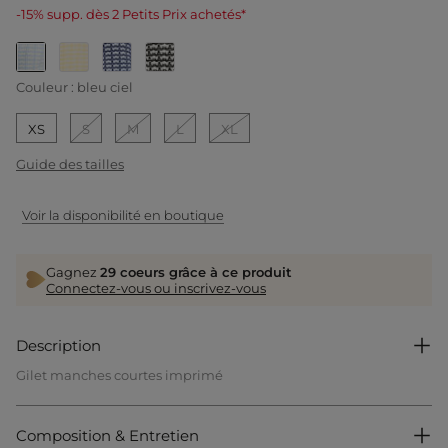
-15% supp. dès 2 Petits Prix achetés*
selected
Couleur :
bleu ciel
XS
S
M
L
XL
Guide des tailles
Voir la disponibilité en boutique
Gagnez
29 coeurs grâce à ce produit
Connectez-vous ou inscrivez-vous
Description
Gilet manches courtes imprimé
Coupe ajustée
Court
Col rond
Composition & Entretien
Manches courtes