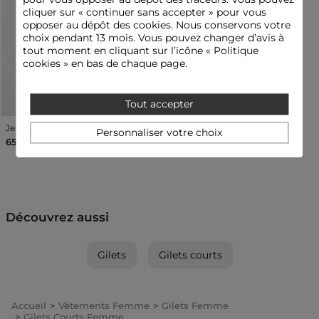
cliquer sur « continuer sans accepter » pour vous
opposer au dépôt des cookies. Nous conservons votre
choix pendant 13 mois. Vous pouvez changer d’avis à
tout moment en cliquant sur l’icône « Politique
cookies » en bas de chaque page.
Tout accepter
Jeans bootcut taille haute denim brut femme
Personnaliser votre choix
65,00 €
Découvrez aussi
Gilets
Gilets courts
Accueil
Vêtements Femme
Gilets Femme
Gilets Courts Femme