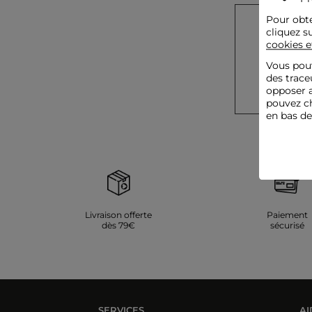
Pour obte
cliquez s
cookies e
Vous pouv
des trace
opposer a
pouvez ch
en bas d
Livraison offerte
Paiement
dès 79€
sécurisé
SERVICES
AI