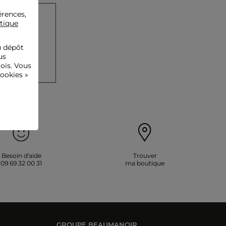
érences,
itique
u dépôt
us
ois. Vous
ookies »
Besoin d'aide
Trouver
09 69 32 00 31
ma boutique
GROUPE BEAUMANOIR