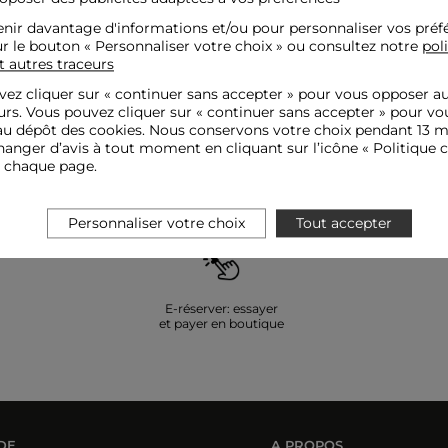
nir davantage d'informations et/ou pour personnaliser vos préf
ur le bouton « Personnaliser votre choix » ou consultez notre
pol
t autres traceurs
Inscrivez-vous à notre newsletter et recevez nos offres privilèges
ez cliquer sur «
continuer sans accepter
» pour vous opposer a
OK
Votre e-mail
urs. Vous pouvez cliquer sur « continuer sans accepter » pour vo
u dépôt des cookies. Nous conservons votre choix pendant 13 m
anger d’avis à tout moment en cliquant sur l’icône « Politique c
e chaque page.
Personnaliser votre choix
Tout accepter
E-réserver: essayer
et payer en boutique
DE
A PROPOS