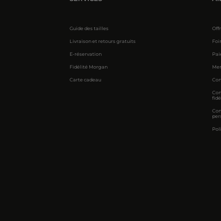
Guide des tailles
Off
Livraison et retours gratuits
Foi
E-réservation
Pai
Fidélité Morgan
Men
Carte cadeau
Con
Con
fidé
Con
per
Pol