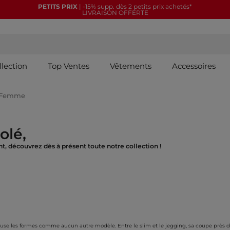
PETITS PRIX
| -15% supp. dès 2 petits prix achetés*
LIVRAISON OFFERTE
llection
Top Ventes
Vêtements
Accessoires
y Femme
olé,
t, découvrez dès à présent toute notre collection !
e les formes comme aucun autre modèle. Entre le slim et le jegging, sa coupe près du c