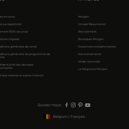
res en cours
Morgan
re aux questions
Groupe Beaumanoir
ement 100% sécurisé
Recrutement
tions Légales
Boutiques Morgan
ditions générales de vente
Ouvertures exceptionnelles
ditions générales du programme de
Nos événements
lité
Mode raisonnée
fidentialité des données
sonnelles
Le Magazine Morgan
itique cookies et autres traceurs
Suivez-nous :
Belgium | Français