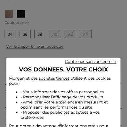
selected
Couleur :
noir
34
36
38
40
42
44
Voir la disponibilité en boutique
Continuer sans accepter >
Gagnez
55 coeurs grâce à ce produit
Connectez-vous ou inscrivez-vous
VOS DONNEES, VOTRE CHOIX
Morgan et des
sociétés tierces
utilisent des cookies
Description
pour :
- Vous informer de vos offres personnelles
Cette jupe short sublime la silhouette avec une élégance
naturelle. Sa taille haute structure harmonieusement et
- Personnaliser l’affichage de vos produits
allonge visuellement les jambes pour un effet des plus
- Améliorer votre expérience en mesurant et
féminins. Les boutons délicatement placés apportent une
optimisant les performances du site
Composition & Entretien
touche chic et sophistiquée, parfait pour un style décontracté
- Proposer des publicités adaptées à vos
mais raffiné.
préférences
Livraison & Retour
Pour obtenir davantage d'informations et/ou pour