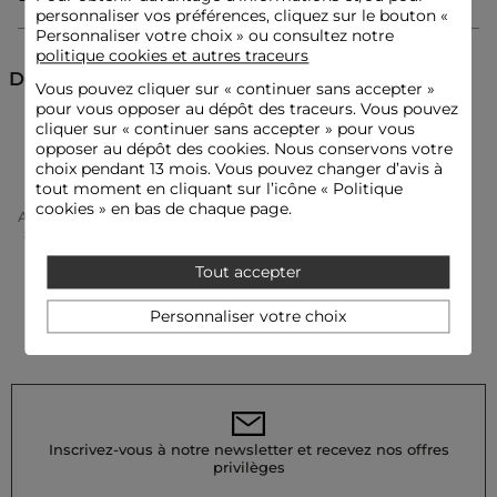
personnaliser vos préférences, cliquez sur le bouton «
Short
Personnaliser votre choix » ou consultez notre
Boutons
politique cookies et autres traceurs
Taille haute
Découvrez aussi
Vous pouvez cliquer sur «
continuer sans accepter
»
pour vous opposer au dépôt des traceurs. Vous pouvez
Idées look
cliquer sur « continuer sans accepter » pour vous
Shorts
Shorts
Le short taille haute avec ses boutons se porte idéalement
opposer au dépôt des cookies. Nous conservons votre
avec un t-shirt imprimé et des sandales plates pour une allure
choix pendant 13 mois. Vous pouvez changer d’avis à
chic décontractée.
tout moment en cliquant sur l’icône « Politique
Ce short s'associe à une blouse fluide et des bottines
cookies » en bas de chaque page.
Accueil
Vêtements Femme
Shorts Femme
élégantes, complété par un sac structuré pour sublimer votre
Shorts Femme
Jupe Short Taille Haute Noir Femme
style moderne.
Tout accepter
Conseil entretien
Personnaliser votre choix
Lavez votre short à 30°C en cycle délicat pour préserver les
fibres du tissu. Le repassage est possible : utilisez une basse
température (maximum 110°) et évitez la vapeur, fortement
déconseillée. N'utilisez pas de sèche-linge, cela pourrait
endommager le produit.
Inscrivez-vous à notre newsletter et recevez nos offres
Référence : 32536311061600979 262-SHERLOK
privilèges
Catégorie :
Shorts femme