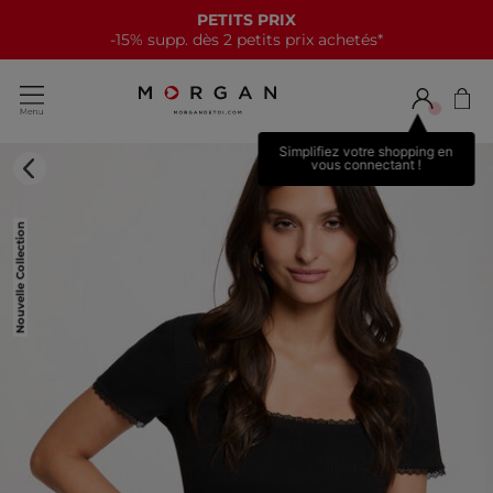
PETITS PRIX
-15% supp. dès 2 petits prix achetés*
Simplifiez votre shopping en
vous connectant !
Nouvelle Collection