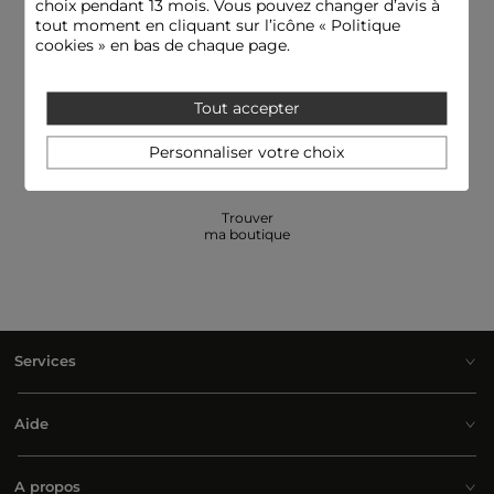
choix pendant 13 mois. Vous pouvez changer d’avis à
tout moment en cliquant sur l’icône « Politique
cookies » en bas de chaque page.
E-réserver: essayer
Besoin d'aide
et payer en boutique
09 69 32 00 31
Tout accepter
Personnaliser votre choix
Trouver
ma boutique
Services
Aide
A propos