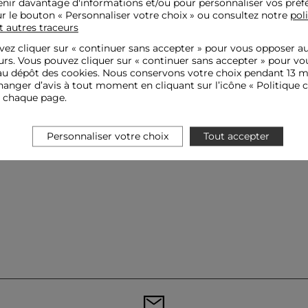
nir davantage d'informations et/ou pour personnaliser vos préf
ur le bouton « Personnaliser votre choix » ou consultez notre
pol
t autres traceurs
ez cliquer sur «
continuer sans accepter
» pour vous opposer a
urs. Vous pouvez cliquer sur « continuer sans accepter » pour vo
u dépôt des cookies. Nous conservons votre choix pendant 13 m
anger d’avis à tout moment en cliquant sur l’icône « Politique c
e chaque page.
Personnaliser votre choix
Tout accepter