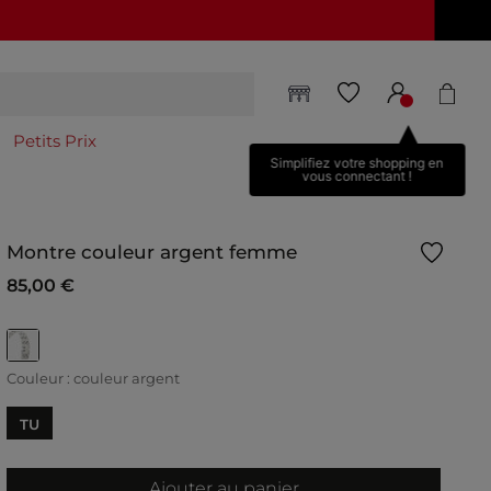
Petits Prix
Simplifiez votre shopping en
vous connectant !
Montre couleur argent femme
85,00 €
selected
Couleur :
couleur argent
TU
Ajouter au panier