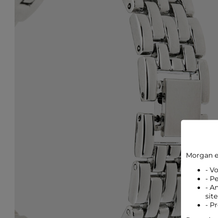
Morgan e
- V
- P
- A
site
- P