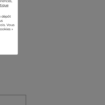
érences,
itique
u dépôt
us
ois. Vous
ookies »