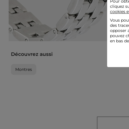
Pour obte
cliquez s
cookies e
Vous pouv
des trace
opposer a
pouvez ch
en bas d
Découvrez aussi
Montres