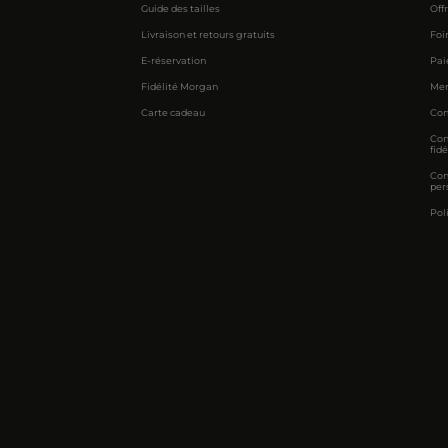
Guide des tailles
Off
Livraison et retours gratuits
Foi
E-réservation
Pai
Fidélité Morgan
Men
Carte cadeau
Con
Con
fidé
Con
per
Pol