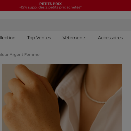
NOUVELLE COLLECTION
15€ offerts tous les 70€*
llection
Top Ventes
Vêtements
Accessoires
uleur Argent Femme