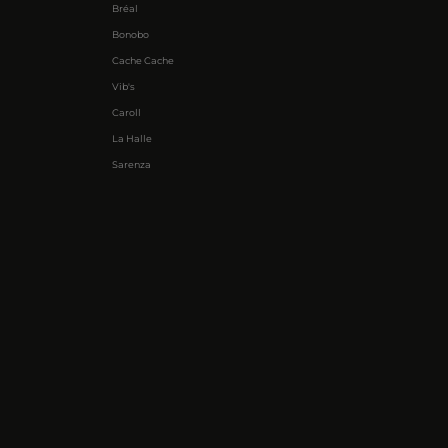
Bréal
Bonobo
Cache Cache
Vib's
Caroll
La Halle
Sarenza