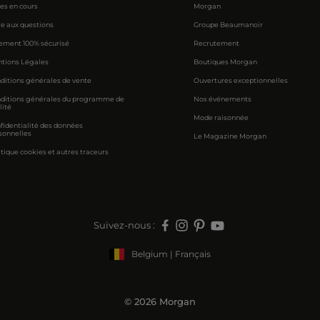
res en cours
Morgan
re aux questions
Groupe Beaumanoir
ement 100% sécurisé
Recrutement
tions Légales
Boutiques Morgan
ditions générales de vente
Ouvertures exceptionnelles
ditions générales du programme de
Nos événements
lité
Mode raisonnée
fidentialité des données
sonnelles
Le Magazine Morgan
itique cookies et autres traceurs
Suivez-nous :
Belgium | Français
© 2026 Morgan