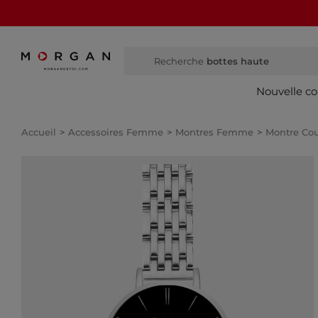
Recherche
botte
Nouvelle co
Accueil
Accessoires Femme
Montres Femme
Montre Co